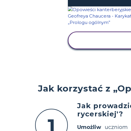
WYŚWIETL
AKTYWNOŚĆ
Jak korzystać z „O
Jak prowadzi
rycerskiej'?
1
Umożliw
uczniom s