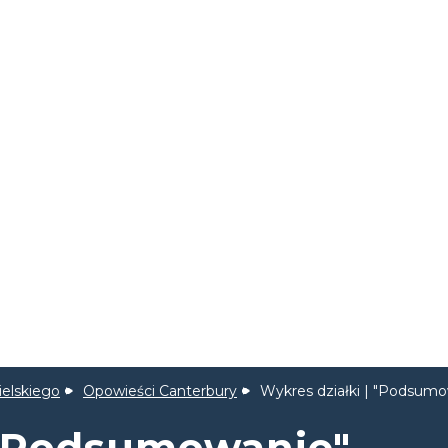
ielskiego
Opowieści Canterbury
Wykres działki | "Podsumo
 "Podsumowanie"