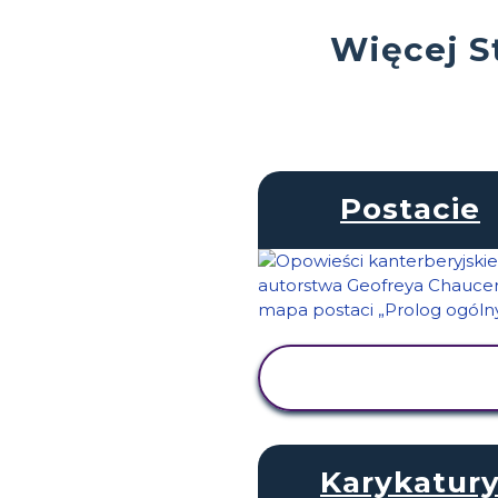
Więcej S
Postacie
WYŚWIETL
AKTYWNOŚĆ
Karykatur