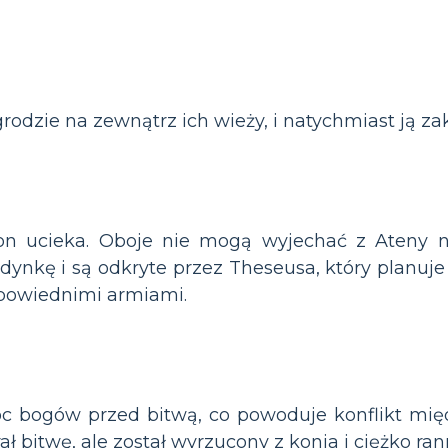
odzie na zewnątrz ich wieży, i natychmiast ją za
mon ucieka. Oboje nie mogą wyjechać z Ateny n
ynkę i są odkryte przez Theseusa, który planuje 
powiednimi armiami.
 bogów przed bitwą, co powoduje konflikt międ
ał bitwę, ale został wyrzucony z konia i ciężko ran