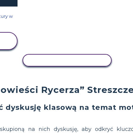
AKTYWNOŚĆ KOPIOWANIA
powieści Rycerza” Streszcz
ć dyskusję klasową na temat mo
kupioną na nich dyskusję, aby odkryć kluc