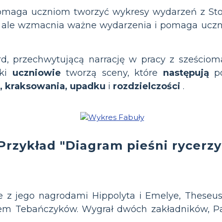
omaga uczniom tworzyć wykresy wydarzeń z Story
i, ale wzmacnia ważne wydarzenia i pomaga ucz
d, przechwytującą narrację w pracy z sześcio
rki
uczniowie
tworzą sceny, które
następują
po
a, kraksowania, upadku
i
rozdzielczości
.
Przykład "Diagram pieśni rycerzy
 z jego nagrodami Hippolyta i Emelye, Theseus,
ólem Tebańczyków. Wygrał dwóch zakładników, Pa