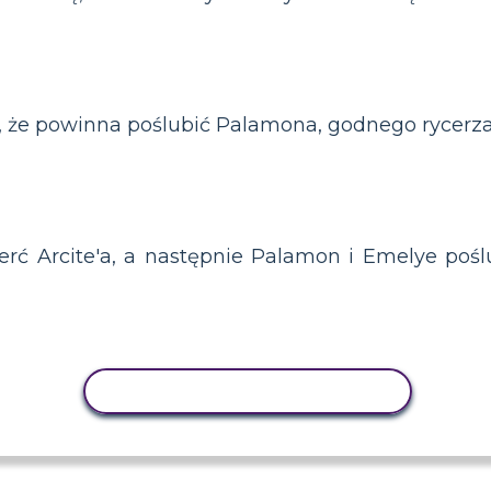
, że powinna poślubić Palamona, godnego rycerza
rć Arcite'a, a następnie Palamon i Emelye pośl
AKTYWNOŚĆ KOPIOWANIA