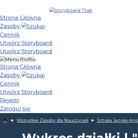
Strona Główna
Zasoby
Cennik
Utwórz Storyboard
Utwórz Storyboard
Strona Główna
Zasoby
Cennik
Utwórz Storyboard
Rejestr
Zaloguj się
Wszystkie Zasoby dla Nauczycieli
Sztuka Języka Ang
Wykres działki |