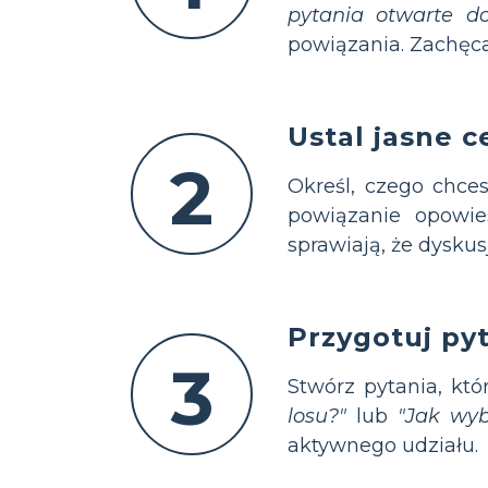
pytania otwarte dot
powiązania. Zachęca
Ustal jasne c
2
Określ, czego chce
powiązanie opowie
sprawiają, że dyskus
Przygotuj py
3
Stwórz pytania, któ
losu?"
lub
"Jak wyb
aktywnego udziału.