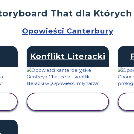
toryboard That dla Których
Opowieści Canterbury
Konflikt Literacki
WYŚWIETL
AKTYWNOŚĆ
y