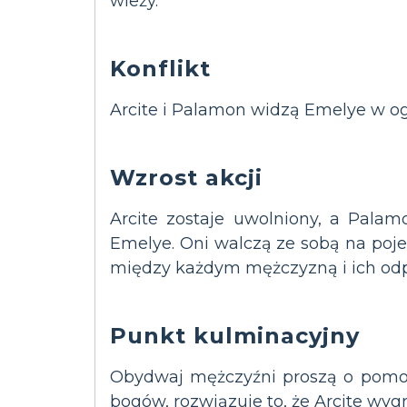
wieży.
Konflikt
Arcite i Palamon widzą Emelye w ogr
Wzrost akcji
Arcite zostaje uwolniony, a Pala
Emelye. Oni walczą ze sobą na pojed
między każdym mężczyzną i ich od
Punkt kulminacyjny
Obydwaj mężczyźni proszą o pomoc
bogów, rozwiązuje to, że Arcite wygr