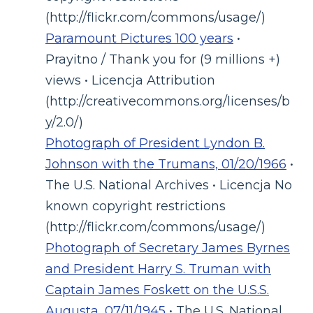
(http://flickr.com/commons/usage/)
Paramount Pictures 100 years
•
Prayitno / Thank you for (9 millions +)
views • Licencja Attribution
(http://creativecommons.org/licenses/b
y/2.0/)
Photograph of President Lyndon B.
Johnson with the Trumans, 01/20/1966
•
The U.S. National Archives • Licencja No
known copyright restrictions
(http://flickr.com/commons/usage/)
Photograph of Secretary James Byrnes
and President Harry S. Truman with
Captain James Foskett on the U.S.S.
Augusta, 07/11/1945
• The U.S. National