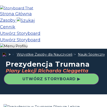
Strona Główna
Zasoby
Cennik
Utwórz Storyboard
Utwórz Storyboard
Wszystkie Zasoby dla Nauczycieli
Nauki Społeczne
Prezydencja Trumana
Plany Lekcji Richarda Cleggetta
UTWÓRZ STORYBOARD ▶