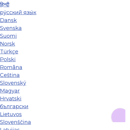
हिन्दी
ру́сский язы́к
Dansk
Svenska
Suomi
Norsk
Türkçe
Polski
Româna
Ceština
Slovenský
Magyar
Hrvatski
български
Lietuvos
Slovenščina
Latvijas