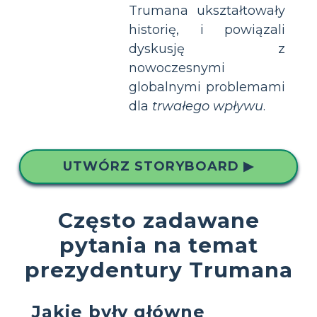
Trumana ukształtowały
historię, i powiązali
dyskusję z
nowoczesnymi
globalnymi problemami
dla
trwałego wpływu
.
UTWÓRZ STORYBOARD ▶
Często zadawane
pytania na temat
prezydentury Trumana
Jakie były główne