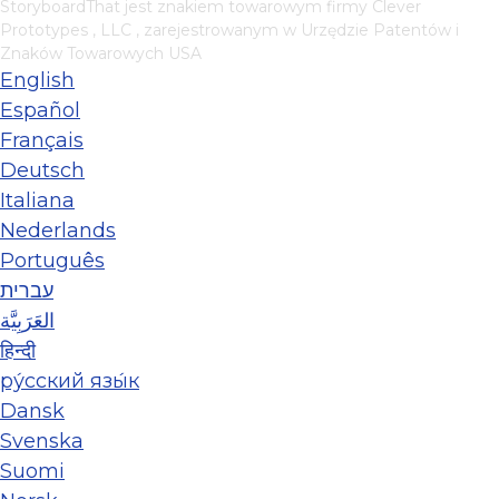
StoryboardThat jest znakiem towarowym firmy
Clever
Prototypes , LLC
, zarejestrowanym w Urzędzie Patentów i
Znaków Towarowych USA
English
Español
Français
Deutsch
Italiana
Nederlands
Português
עברית
العَرَبِيَّة
हिन्दी
ру́сский язы́к
Dansk
Svenska
Suomi