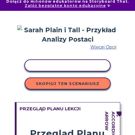
Dołącz do milionów edukatorów na Storyboard That.
Załóż bezpłatne konto edukacyjne
✨
Więcej Opcji
AKTYWNOŚĆ KOPIOWANIA
SKOPIUJ TEN SCENARIUSZ
PRZEGLĄD PLANU LEKCJI
Przegląd Planu