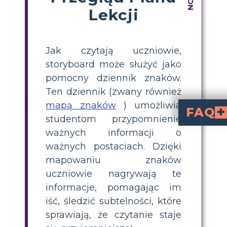
Lekcji
Jak czytają uczniowie,
storyboard może służyć jako
pomocny dziennik znaków.
Ten dziennik (zwany również
mapą znaków
) umożliwia
FAQ
studentom przypomnienie
Czym jest aktywność map
'Mapa postaci' dla 'Sarah, Plain and Tall' to ćwiczenie, w którym uczniowie tw
Jak stworzyć mapę postaci dla 'Sarah, Plain and
, użyj dostarczonego szablonu, wy
Dlaczego warto używać mapowania postaci podczas nauczania 'Sarah, Plain and Tall'?
pomaga uczniom śledzić fabułę, ide
Co powinno zawierać mapowan
cech charakt
z książki wsp
Czy ta aktywnoś
może być wykonana indywidualnie lub z partnerem, oferując elastyczność 
ważnych informacji o
ważnych postaciach. Dzięki
mapowaniu znaków
uczniowie nagrywają te
informacje, pomagając im
iść, śledzić subtelności, które
sprawiają, że czytanie staje