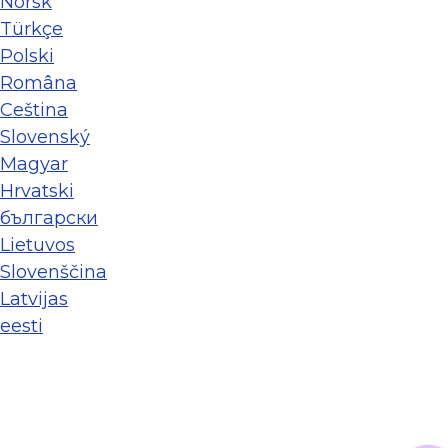
Norsk
Türkçe
Polski
Româna
Ceština
Slovenský
Magyar
Hrvatski
български
Lietuvos
Slovenščina
Latvijas
eesti