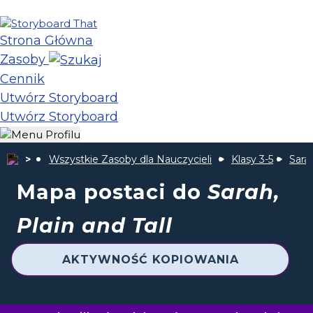
Strona Główna
Zasoby
Cennik
Utwórz Storyboard
Utwórz Storyboard
Wszystkie Zasoby dla Nauczycieli
Klasy 3-5
Sarah
Mapa postaci do
Sarah,
Plain and Tall
AKTYWNOŚĆ KOPIOWANIA