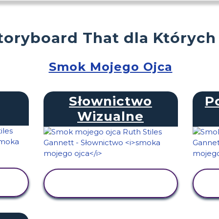
toryboard That dla Których
Smok Mojego Ojca
Słownictwo
P
Wizualne
WYŚWIETL
AKTYWNOŚĆ