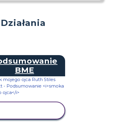
 Działania
odsumowanie
BME
WYŚWIETL
AKTYWNOŚĆ