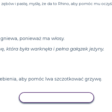
ębów i pastę, myślę, że da to Rhino, aby pomóc mu oczyśc
i gniewa, ponieważ ma włosy.
, która była warknęła i pełna gałązek jeżyny.
rzebienia, aby pomóc lwa szczotkować grzywę.
AKTYWNOŚĆ KOPIOWANIA