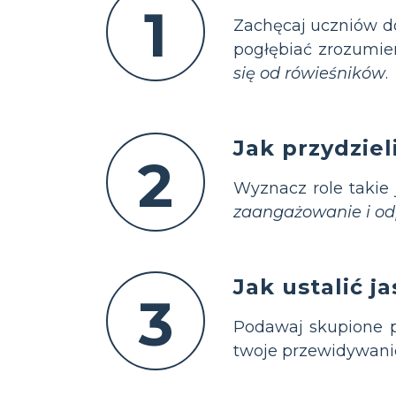
1
Zachęcaj uczniów do
pogłębiać zrozumie
się od rówieśników
.
Jak przydzie
2
Wyznacz role takie
zaangażowanie i od
Jak ustalić j
3
Podawaj skupione py
twoje przewidywani