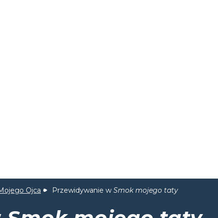
Mojego Ojca
Przewidywanie w
Smok mojego taty
w
Smok mojego taty