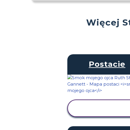
Więcej S
Postacie
WYŚWIETL
AKTYWNOŚĆ