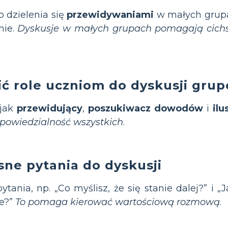
 dzielenia się
przewidywaniami
w małych grupa
nie.
Dyskusje w małych grupach pomagają cichs
lić role uczniom do dyskusji gru
 jak
przewidujący
,
poszukiwacz dowodów
i
ilu
powiedzialność wszystkich
.
asne pytania do dyskusji
tania, np. „Co myślisz, że się stanie dalej?” i 
e?”
To pomaga kierować wartościową rozmową
.