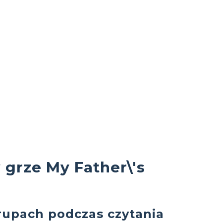
grze My Father\'s
rupach podczas czytania