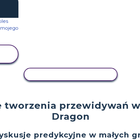
AKTYWNOŚĆ KOPIOWANIA
 tworzenia przewidywań w 
Dragon
dyskusje predykcyjne w małych g