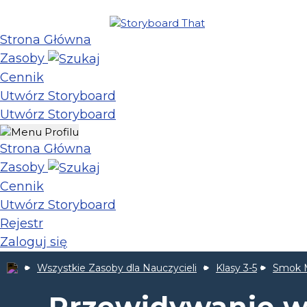
Strona Główna
Zasoby
Cennik
Utwórz Storyboard
Utwórz Storyboard
Strona Główna
Zasoby
Cennik
Utwórz Storyboard
Rejestr
Zaloguj się
Wszystkie Zasoby dla Nauczycieli
Klasy 3-5
Smok 
Przewidywanie 