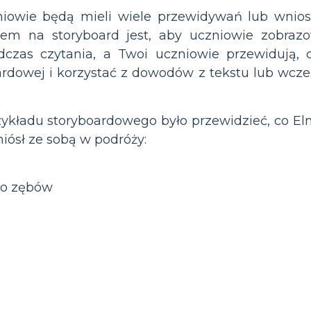
niowie będą mieli wiele przewidywań lub wnios
łem na storyboard jest, aby uczniowie zobrazo
czas czytania, a Twoi uczniowie przewidują, co
dowej i korzystać z dowodów z tekstu lub wcześn
ładu storyboardowego było przewidzieć, co Elm
niósł ze sobą w podróży:
do zębów