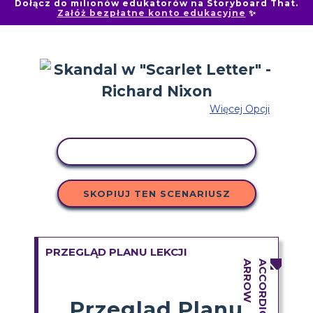
Dołącz do milionów edukatorów na Storyboard That.
Załóż bezpłatne konto edukacyjne
✨
Więcej Opcji
AKTYWNOŚĆ KOPIOWANIA
SKOPIUJ TEN SCENARIUSZ
PRZEGLĄD PLANU LEKCJI
Przegląd Planu