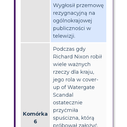
Wygłosił przemowę
rezygnacyjną na
ogólnokrajowej
publiczności w
telewizji.
Podczas gdy
Richard Nixon robił
wiele ważnych
rzeczy dla kraju,
jego rola w cover-
up of Watergate
Scandal
ostatecznie
przyćmiła
Komórka
spuścizna, którą
6
próbował założyć.