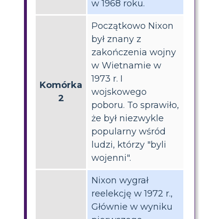
w 1968 roku.
Początkowo Nixon
był znany z
zakończenia wojny
w Wietnamie w
1973 r. I
Komórka
wojskowego
2
poboru. To sprawiło,
że był niezwykle
popularny wśród
ludzi, którzy "byli
wojenni".
Nixon wygrał
reelekcję w 1972 r.,
Głównie w wyniku