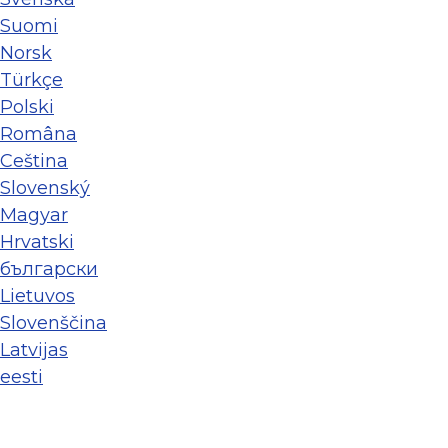
Suomi
Norsk
Türkçe
Polski
Româna
Ceština
Slovenský
Magyar
Hrvatski
български
Lietuvos
Slovenščina
Latvijas
eesti