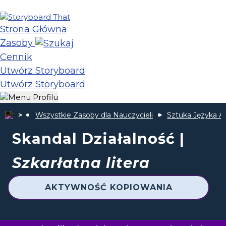
Strona Główna
Zasoby
Cennik
Utwórz Storyboard
Utwórz Storyboard
Wszystkie Zasoby dla Nauczycieli
Sztuka Języka A
Skandal Działalność |
Szkarłatna litera
AKTYWNOŚĆ KOPIOWANIA