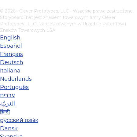
© 2026 - Clever Prototypes, LLC - Wszelkie prawa zastrzeżone.
StoryboardThat jest znakiem towarowym firmy
Clever
Prototypes , LLC
, zarejestrowanym w Urzędzie Patentów i
Znaków Towarowych USA
English
Español
Français
Deutsch
Italiana
Nederlands
Português
עברית
العَرَبِيَّة
हिन्दी
ру́сский язы́к
Dansk
Svenska