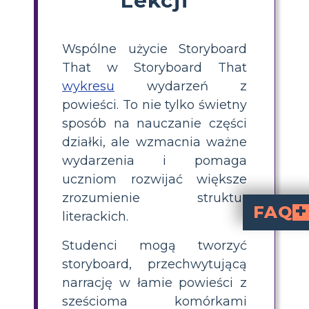
Wspólne użycie Storyboard
That w Storyboard That
wykresu
wydarzeń z
powieści. To nie tylko świetny
sposób na nauczanie części
działki, ale wzmacnia ważne
wydarzenia i pomaga
uczniom rozwijać większe
zrozumienie struktur
FAQ
literackich.
Zakończenie zamykające historię zawiązuje wszelkie luźne wątki i wyjaśnia, w jaki sposób konflikt zostanie roz
Jakie aspekty wąt
Dzięki postanowieniu Lumnay, by puścić Awiyao dla jego szczęścia, pomimo jej własnej intensywnej miłości do niego, „Taniec weselny” za
Studenci mogą tworzyć
storyboard, przechwytującą
narrację w łamie powieści z
sześcioma komórkami