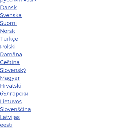
Dansk
Svenska
Suomi
Norsk
Türkçe
Polski
Româna
Ceština
Slovenský
Magyar
Hrvatski
български
Lietuvos
Slovenščina
Latvijas
eesti