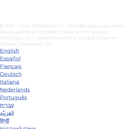
© 2026 - Clever Prototypes, LLC - Wszelkie prawa zastrzeżone.
StoryboardThat jest znakiem towarowym firmy
Clever
Prototypes , LLC
, zarejestrowanym w Urzędzie Patentów i
Znaków Towarowych USA
English
Español
Français
Deutsch
Italiana
Nederlands
Português
עברית
العَرَبِيَّة
हिन्दी
ру́сский язы́к