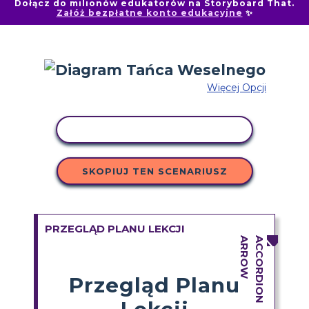
Dołącz do milionów edukatorów na Storyboard That.
Załóż bezpłatne konto edukacyjne
✨
Więcej Opcji
AKTYWNOŚĆ KOPIOWANIA
SKOPIUJ TEN SCENARIUSZ
PRZEGLĄD PLANU LEKCJI
Przegląd Planu
Lekcji