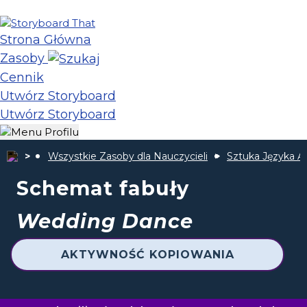
Strona Główna
Zasoby
Cennik
Utwórz Storyboard
Utwórz Storyboard
Wszystkie Zasoby dla Nauczycieli
Sztuka Języka A
Schemat fabuły
Wedding Dance
AKTYWNOŚĆ KOPIOWANIA