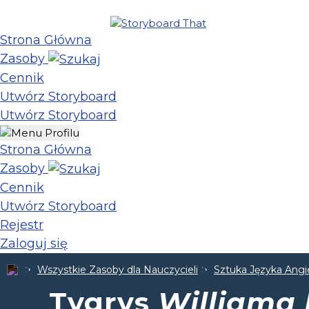
Strona Główna
Zasoby
Cennik
Utwórz Storyboard
Utwórz Storyboard
Strona Główna
Zasoby
Cennik
Utwórz Storyboard
Rejestr
Zaloguj się
Wszystkie Zasoby dla Nauczycieli
Sztuka Języka Angi
Tygrys
Williama 