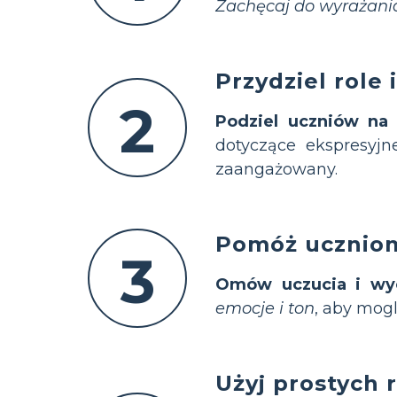
Zachęcaj do wyrażania
Przydziel role
2
Podziel uczniów na
dotyczące ekspresyjn
zaangażowany.
Pomóż uczniom
3
Omów uczucia i wyo
emocje i ton
, aby mogl
Użyj prostych 