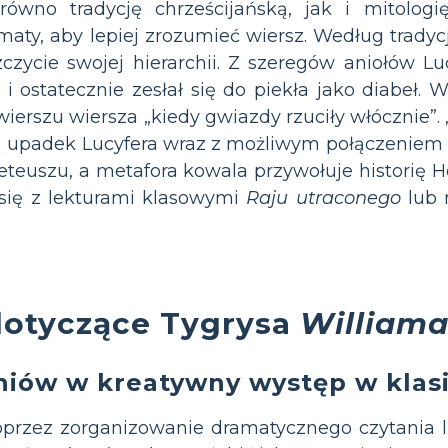
równo tradycję chrześcijańską, jak i mitolog
maty, aby lepiej zrozumieć wiersz. Według tradycj
czycie swojej hierarchii. Z szeregów aniołów L
 i ostatecznie zesłał się do piekła jako diabeł
erszu wiersza „kiedy gwiazdy rzuciły włócznie”. „S
 upadek Lucyfera wraz z możliwym połączeniem z
eteuszu, a metafora kowala przywołuje historię H
 się z lekturami klasowymi
Raju utraconego
lub 
dotyczące Tygrysa
Williama
niów w kreatywny występ w klasi
przez zorganizowanie dramatycznego czytania l