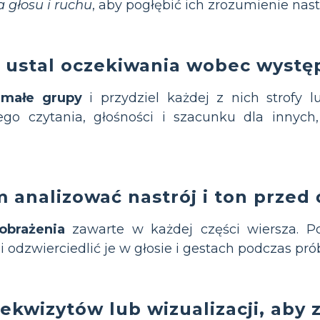
 głosu i ruchu
, aby pogłębić ich zrozumienie nas
 i ustal oczekiwania wobec wystę
 małe grupy
i przydziel każdej z nich strofy l
ego czytania, głośności i szacunku dla innych
 analizować nastrój i ton przed
brażenia
zawarte w każdej części wiersza.
i odzwierciedlić je w głosie i gestach podczas pró
rekwizytów lub wizualizacji, aby 