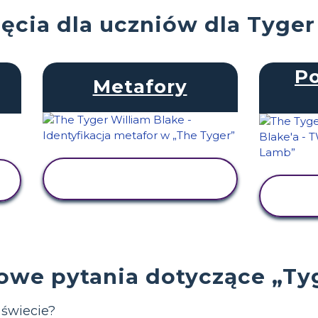
jęcia dla uczniów dla Tyger
P
Metafory
WYŚWIETL
AKTYWNOŚĆ
we pytania dotyczące „Ty
 świecie?