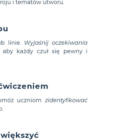
troju i tematów utworu.
pu
ub linie.
Wyjaśnij oczekiwania
, aby każdy czuł się pewny i
 ćwiczeniem
 Pomóż uczniom
zidentyfikować
b.
zwiększyć