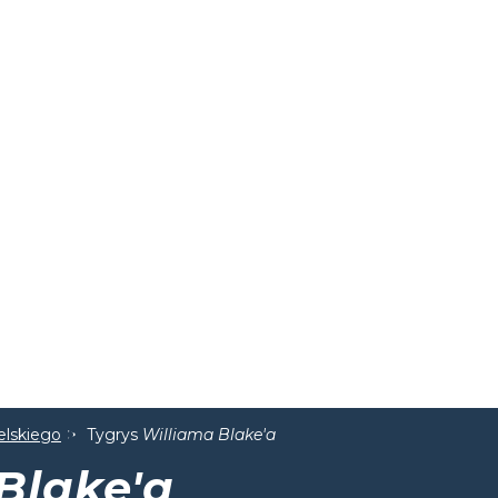
elskiego
Tygrys
Williama Blake'a
Blake'a