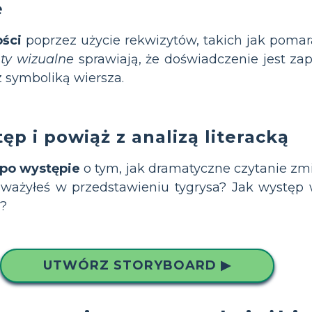
e
ści
poprzez użycie rekwizytów, takich jak poma
ty wizualne
sprawiają, że doświadczenie jest z
z symboliką wiersza.
p i powiąż z analizą literacką
po występie
o tym, jak dramatyczne czytanie zmi
uważyłeś w przedstawieniu tygrysa? Jak występ
u?
UTWÓRZ STORYBOARD ▶