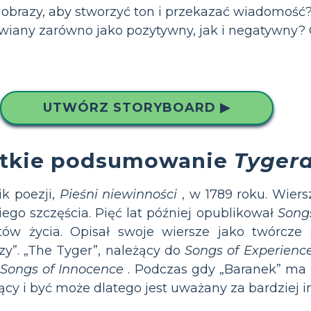
 obrazy, aby stworzyć ton i przekazać wiadomość
tawiany zarówno jako pozytywny, jak i negatywny
UTWÓRZ STORYBOARD ▶
ótkie podsumowanie
Tyger
k poezji,
Pieśni niewinności
, w 1789 roku. Wiers
go szczęścia. Pięć lat później opublikował
Song
ów życia. Opisał swoje wiersze jako twórcze
y”. „The Tyger”, należący do
Songs of Experienc
Songs of Innocence
. Podczas gdy „Baranek” ma p
ojący i być może dlatego jest uważany za bardziej 