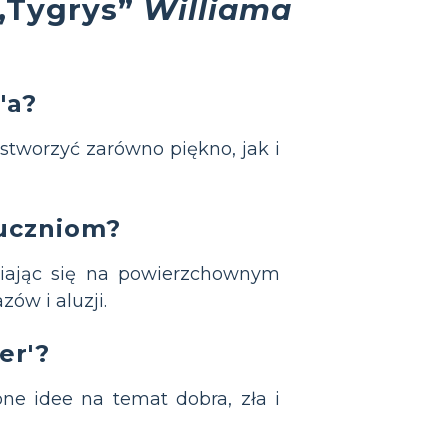
 „Tygrys”
Williama
'a?
 stworzyć zarówno piękno, jak i
 uczniom?
upiając się na powierzchownym
ów i aluzji.
er'?
one idee na temat dobra, zła i