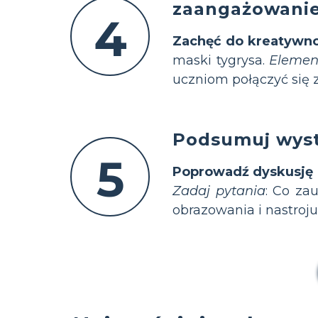
zaangażowani
4
Zachęć do kreatywno
maski tygrysa.
Elemen
uczniom połączyć się 
Podsumuj wystę
5
Poprowadź dyskusję 
Zadaj pytania
: Co za
obrazowania i nastroj