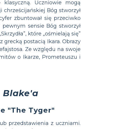
ię klasyczną. Uczniowie mogą
i chrześcijańskiej Bóg stworzył
ucyfer zbuntował się przeciwko
. W pewnym sensie Bóg stworzył
krzydła”, które „ośmielają się”
 grecką postacią Ikara. Obrazy
efajstosa. Ze względu na swoje
mitów o Ikarze, Prometeuszu i
 Blake'a
e "The Tyger"
ub przedstawienia z uczniami.