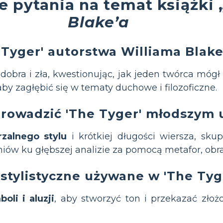
e pytania na temat książki
Blake’a
 Tyger' autorstwa Williama Blake
dobra i zła, kwestionując, jak jeden twórca mógł
aby zagłębić się w tematy duchowe i filozoficzne.
rowadzić 'The Tyger' młodszym
zalnego stylu
i krótkiej długości wiersza, sk
iów ku głębszej analizie za pomocą metafor, obraz
 stylistyczne używane w 'The Tyg
oli i aluzji
, aby stworzyć ton i przekazać złoż