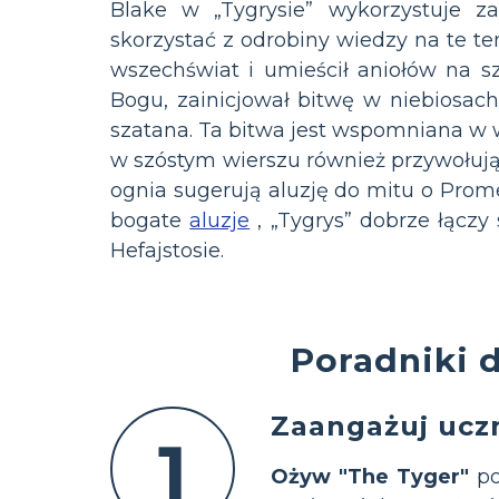
Blake w „Tygrysie” wykorzystuje za
skorzystać z odrobiny wiedzy na te te
wszechświat i umieścił aniołów na sz
Bogu, zainicjował bitwę w niebiosach
szatana. Ta bitwa jest wspomniana w wi
w szóstym wierszu również przywołują
ognia sugerują aluzję do mitu o Prom
bogate
aluzje
, „Tygrys” dobrze łączy
Hefajstosie.
Poradniki 
Zaangażuj ucz
1
Ożyw "The Tyger"
po