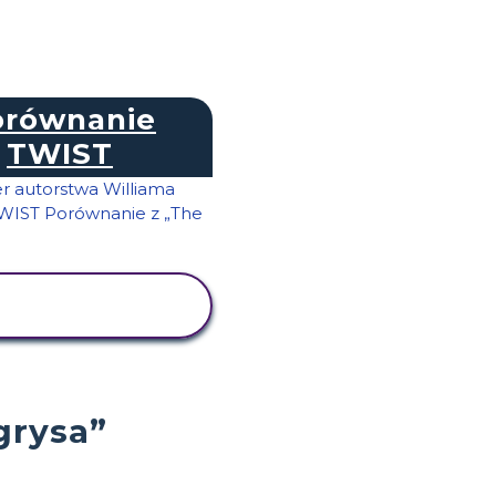
orównanie
TWIST
WYŚWIETL
AKTYWNOŚĆ
grysa”