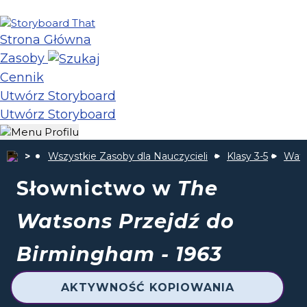
Strona Główna
Zasoby
Cennik
Utwórz Storyboard
Utwórz Storyboard
Wszystkie Zasoby dla Nauczycieli
Klasy 3-5
Wats
Słownictwo w
The
Watsons Przejdź do
Birmingham - 1963
AKTYWNOŚĆ KOPIOWANIA