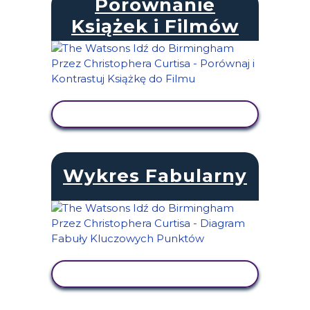
Porównanie
Książek i Filmów
WYŚWIETL AKTYWNOŚĆ
Wykres Fabularny
WYŚWIETL AKTYWNOŚĆ