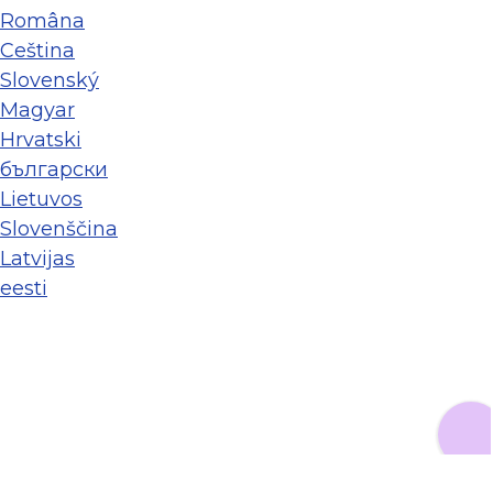
Româna
Ceština
Slovenský
Magyar
Hrvatski
български
Lietuvos
Slovenščina
Latvijas
eesti