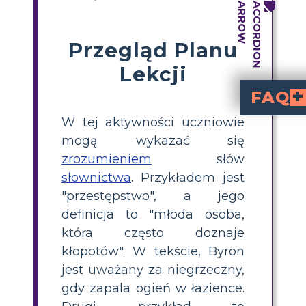
Przegląd Planu
Lekcji
FAQ
W tej aktywności uczniowie
Jaki wpływ na słownictwo
Ponieważ historia skupia się na wielu wydarzeniach związanych z rasizmem i dyskryminacją, które miały wp
W jaki sposób słownictwo z książki moż
Ćwiczenia językowe, pogadanki z nauk społecznych i kursy historii mogą obejmować słownict
mogą wykazać się
zrozumieniem
słów
słownictwa
. Przykładem jest
"przestępstwo", a jego
definicja to "młoda osoba,
która często doznaje
kłopotów". W tekście, Byron
jest uważany za niegrzeczny,
gdy zapala ogień w łazience.