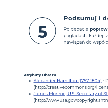
Podsumuj i d
5
Po debacie
poprow
poglądach każdej z
nawiązań do współcz
Atrybuty Obrazu
Alexander Hamilton (1757-1804)
• P
(http://creativecommons.org/licens
James Monroe, U.S. Secretary of S
(http://www.usa.gov/copyright.shtm