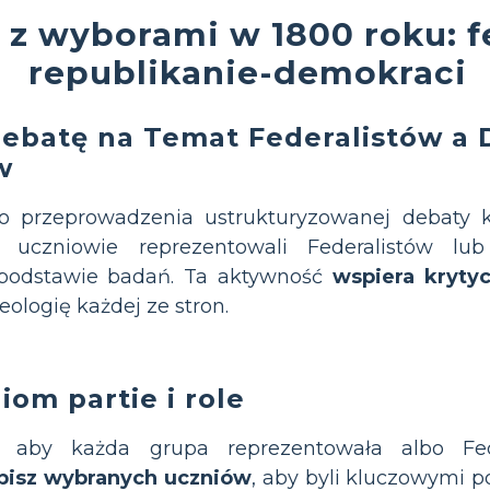
e z wyborami w 1800 roku: f
republikanie-demokraci
Debatę na Temat Federalistów a
w
 przeprowadzenia ustrukturyzowanej debaty 
 uczniowie reprezentowali Federalistów lu
podstawie badań. Ta aktywność
wspiera kryty
eologię każdej ze stron.
iom partie i role
, aby każda grupa reprezentowała albo Fed
pisz wybranych uczniów
, aby byli kluczowymi p