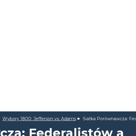
Wybory 1800: Jefferson vs. Adams
Siatka Porównawcza: Fe
za: Federalistów a