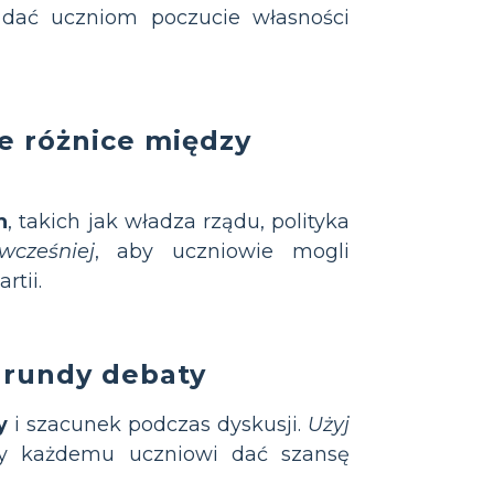
dać uczniom poczucie własności
e różnice między
h
, takich jak władza rządu, polityka
wcześniej
, aby uczniowie mogli
tii.
j rundy debaty
y
i szacunek podczas dyskusji.
Użyj
by każdemu uczniowi dać szansę