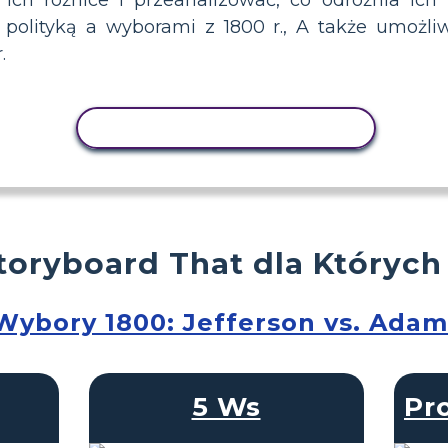
olityką a wyborami z 1800 r., A także umożli
.
AKTYWNOŚĆ KOPIOWANIA
toryboard That dla Których
Wybory 1800: Jefferson vs. Adam
5 Ws
Pr