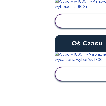
WYŚWIETL
AKTYWNOŚĆ
Oś Czasu
WYŚWIETL
AKTYWNOŚĆ