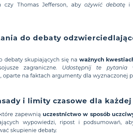
n czy Thomas Jefferson, aby
ożywić debatę
i 
tania do debaty odzwierciedlając
do debaty skupiających się na
ważnych kwestiac
sojusze zagraniczne.
Udostępnij te pytania 
oparte na faktach argumenty dla wyznaczonej par
asady i limity czasowe dla każde
 które zapewnią
uczestnictwo w sposób uczciw
jących wypowiedzi, ripost i podsumowań, a
ać skupienie debaty.