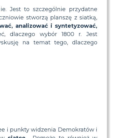
e. Jest to szczególnie przydatne
zniowie stworzą planszę z siatką,
ać, analizować i syntetyzować,
eć, dlaczego wybór 1800 r. Jest
yskusję na temat tego, dlaczego
 idee i punkty widzenia Demokratów i
h w
siatce
. Pomoże to również w