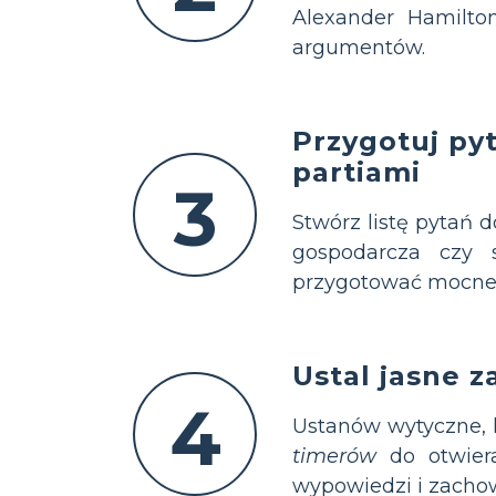
Alexander Hamilto
argumentów.
Przygotuj py
partiami
3
Stwórz listę pytań 
gospodarcza czy 
przygotować mocne, 
Ustal jasne z
4
Ustanów wytyczne,
timerów
do otwiera
wypowiedzi i zachow