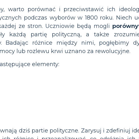
, warto porównać i przeciwstawić ich ideologi
itycznych podczas wyborów w 1800 roku. Niech uc
każdej ze stron. Uczniowie będą mogli
porównyw
ały każdą partię polityczną, a także zrozumi
y. Badając różnice między nimi, pogłębimy d
mocy lub rozlewu krwi uznano za rewolucyjne.
astępujące elementy:
wnają dziś partie polityczne. Zarysuj i zdefiniuj
 ich różnice i przeanalizować, co odróżnia ic