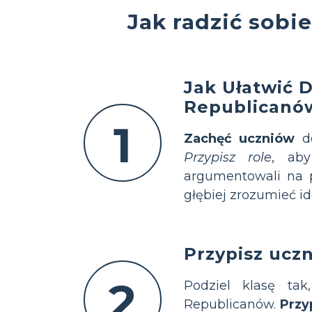
Jak radzić sobi
Jak Ułatwić 
Republicanó
1
Zachęć uczniów
do
Przypisz role
, aby
argumentowali na 
głębiej zrozumieć id
Przypisz uczn
2
Podziel klasę tak
Republicanów.
Przy