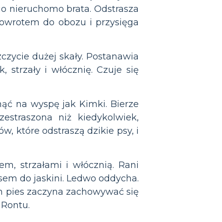
go nieruchomo brata. Odstrasza
z powrotem do obozu i przysięga
czycie dużej skały. Postanawia
 strzały i włócznię. Czuje się
nąć na wyspę jak Kimki. Bierze
estraszona niż kiedykolwiek,
, które odstraszą dzikie psy, i
em, strzałami i włócznią. Rani
sem do jaskini. Ledwo oddycha.
ch pies zaczyna zachowywać się
 Rontu.