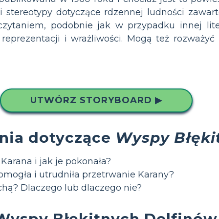
i stereotypy dotyczące rdzennej ludności zawart
czytaniem, podobnie jak w przypadku innej liter
prezentacji i wrażliwości. Mogą też rozważyć n
UTWÓRZ STORYBOARD ▶
nia dotyczące
Wyspy Błęki
Karana i jak je pokonała?
pomogła i utrudniła przetrwanie Karany?
chą? Dlaczego lub dlaczego nie?
Wyspy Błękitnych Delfinó