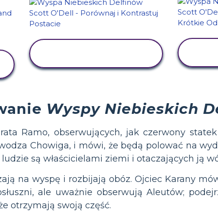
WYŚWIETL
AKTYWNOŚĆ
wanie
Wyspy Niebieskich D
 brata Ramo, obserwujących, jak czerwony state
, wodza Chowiga, i mówi, że będą polować na wy
udzie są właścicielami ziemi i otaczających ją w
szają na wyspę i rozbijają obóz. Ojciec Karany m
osłuszni, ale uważnie obserwują Aleutów; podej
że otrzymają swoją część.