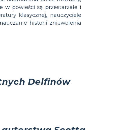
e w powieści są przestarzałe i
atury klasycznej, nauczyciele
auczanie historii zniewolenia
tnych Delfinów
w
autorstwa Scotta