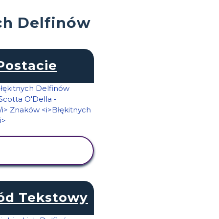
ch Delfinów
Postacie
WYŚWIETL
AKTYWNOŚĆ
d Tekstowy