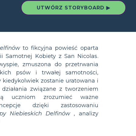
UTWÓRZ STORYBOARD ▶
elfinów
to fikcyjna powieść oparta
ii Samotnej Kobiety z San Nicolas.
wyspie, zmuszona do przetrwania
ikich psów i trwałej samotności,
y kiedykolwiek zostanie uratowana i
e działania związane z tworzeniem
gą uczniom zrozumieć ważne
cepcje dzięki zastosowaniu
y Niebieskich Delfinów
, analizy
!