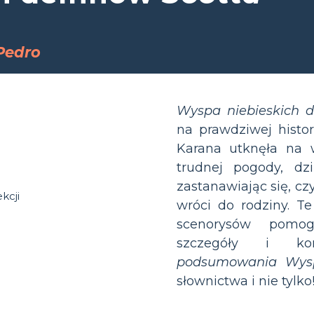
 Pedro
Wyspa niebieskich d
na prawdziwej histor
Karana utknęła na 
trudnej pogody, dz
zastanawiając się, cz
wróci do rodziny. T
scenorysów pomo
szczegóły i kon
podsumowania Wysp
słownictwa i nie tylko