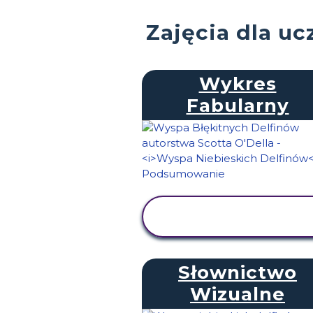
Zajęcia dla u
Wykres
Fabularny
WYŚWIETL
AKTYWNOŚĆ
Słownictwo
Wizualne