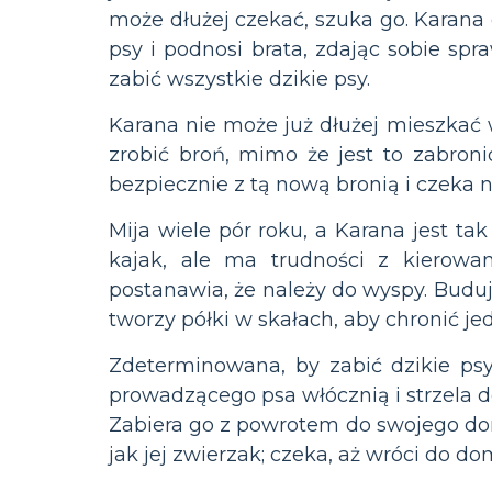
może dłużej czekać, szuka go. Karana
psy i podnosi brata, zdając sobie spr
zabić wszystkie dzikie psy.
Karana nie może już dłużej mieszkać w
zrobić broń, mimo że jest to zabroni
bezpiecznie z tą nową bronią i czeka n
Mija wiele pór roku, a Karana jest t
kajak, ale ma trudności z kierowan
postanawia, że należy do wyspy. Buduje
tworzy półki w skałach, aby chronić je
Zdeterminowana, by zabić dzikie psy,
prowadzącego psa włócznią i strzela 
Zabiera go z powrotem do swojego dom
jak jej zwierzak; czeka, aż wróci do do