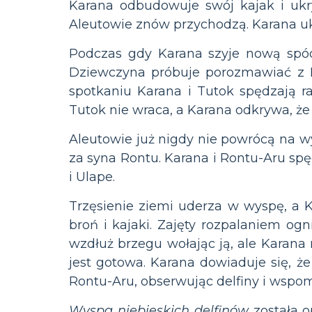
Karana odbudowuje swój kajak i ukr
Aleutowie znów przychodzą. Karana ukry
Podczas gdy Karana szyje nową spód
Dziewczyna próbuje porozmawiać z K
spotkaniu Karana i Tutok spędzają r
Tutok nie wraca, a Karana odkrywa, że
Aleutowie już nigdy nie powrócą na w
za syna Rontu. Karana i Rontu-Aru spę
i Ulape.
Trzęsienie ziemi uderza w wyspę, a Ka
broń i kajaki. Zajęty rozpalaniem o
wzdłuż brzegu wołając ją, ale Karana 
jest gotowa. Karana dowiaduje się, że 
Rontu-Aru, obserwując delfiny i wspom
Wyspa niebieskich delfinów
została o