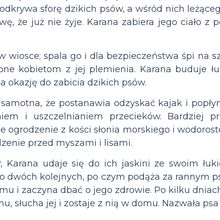
 odkrywa sforę dzikich psów, a wśród nich leżące
awę, że już nie żyje. Karana zabiera jego ciało 
 wiosce; spala go i dla bezpieczeństwa śpi na sz
one kobietom z jej plemienia. Karana buduje łuk,
a okazję do zabicia dzikich psów.
ak samotna, że postanawia odzyskać kajak i popły
iem i uszczelnianiem przecieków. Bardziej prz
 ogrodzenie z kości słonia morskiego i wodorostów
dzenie przed myszami i lisami.
 Karana udaje się do ich jaskini ze swoim łuki
do dwóch kolejnych, po czym podąża za rannym p
u i zaczyna dbać o jego zdrowie. Po kilku dnia
mu, słucha jej i zostaje z nią w domu. Nazwała psa