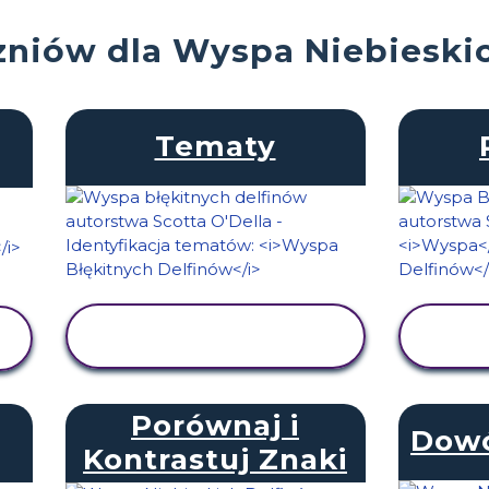
czniów dla Wyspa Niebieski
Tematy
WYŚWIETL
AKTYWNOŚĆ
Porównaj i
Dowó
Kontrastuj Znaki