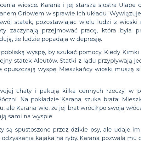
enia wiosce. Karana i jej starsza siostra Ulape 
pitanem Orłowem w sprawie ich układu. Wywiązuj
swój statek, pozostawiając wielu ludzi z wioski
iety zaczynają przejmować pracę, która była 
ują, że ludzie popadają w depresję.
pobliską wyspę, by szukać pomocy. Kiedy Kimki 
lejny statek Aleutów. Statki z lądu przypływają j
, że opuszczają wyspę. Mieszkańcy wioski muszą s
ojej chaty i pakują kilka cennych rzeczy; w 
óczni. Na pokładzie Karana szuka brata; Mieszka
u, ale Karana wie, że jej brat wrócił po swoją włó
ają sami na wyspie.
y są spustoszone przez dzikie psy, ale udaje im 
odzyskania kajaka na ryby. Karana pozwala mu ode