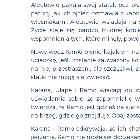
Aleutowie pakują swój statek bez płac
patrzą, jak ich ojciec rozmawia z ka
wieśniakami. Aleutowie wsiadają na 
Życie staje się bardzo trudne; kob
wspomnienia tych, które minęły, powod
Nowy wódz Kimki płynie kajakiem na 
ucieczkę, jeśli zostanie zauważony ko
na nie, przestraszeni, ale szczęśliwi
statki nie mogą się zwlekać.
Karana, Ulape i Ramo wracają do sw
uświadamia sobie, że zapomniał o wł
twierdzą, że Ramo jest gdzieś na statk
na brzeg, gdzie go znajduje. Obaj zost
Karana i Ramo odkrywają, że ich chat
jedzenia. Ramo nie może się doczekać 