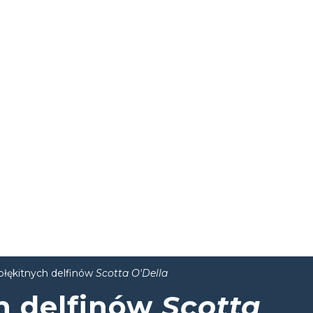
łękitnych delfinów
Scotta O'Della
h delfinów
Scotta