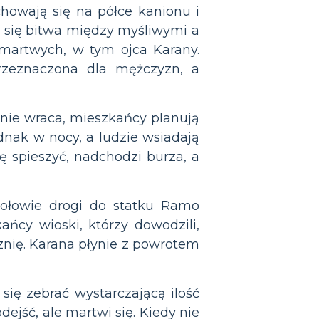
chowają się na półce kanionu i
e się bitwa między myśliwymi a
 martwych, w tym ojca Karany.
przeznaczona dla mężczyzn, a
nie wraca, mieszkańcy planują
ednak w nocy, a ludzie wsiadają
ię spieszyć, nadchodzi burza, a
połowie drogi do statku Ramo
ńcy wioski, którzy dowodzili,
cznię. Karana płynie z powrotem
się zebrać wystarczającą ilość
jść, ale martwi się. Kiedy nie