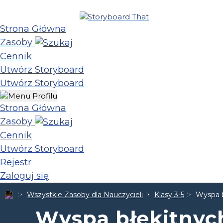
Strona Główna
Zasoby
Cennik
Utwórz Storyboard
Utwórz Storyboard
Strona Główna
Zasoby
Cennik
Utwórz Storyboard
Rejestr
Zaloguj się
Wszystkie Zasoby dla Nauczycieli
Klasy 3-5
Wyspa b
Wyspa błękitnyc