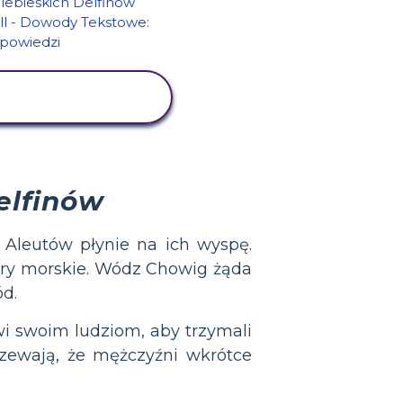
WYŚWIETL
AKTYWNOŚĆ
elfinów
k Aleutów płynie na ich wyspę.
dry morskie. Wódz Chowig żąda
ód.
ówi swoim ludziom, aby trzymali
rzewają, że mężczyźni wkrótce