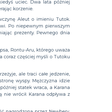
edyś uciec. Dwa lata później
rając korzenie.
czynę Aleut o imieniu Tutok.
mówi. Po niepewnym pierwszym
niając prezenty. Pewnego dnia
 psa, Rontu-Aru, którego uważa
a coraz częściej myśli o Tutoku
eżyje, ale traci całe jedzenie,
stronę wyspy. Mężczyzna idzie
później statek wraca, a Karana
nią nie wrócił. Karana odpływa z
eść nagrodzona przez Newbery,