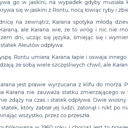
ywa go w jaskini, na wypadek gdyby musiała ki
wa się w jaskini z Rontu, nocą łowiąc ryby i zbie
nicę na zewnątrz, Karana spotyka młodą dziew
araną, ale Karana wie, że to wróg i nic nie 
azem dni, ucząc się języka, śmiejąc się i wymie
 statek Aleutów odpływa.
yspę. Rontu umiera; Karana łapie i oswaja innego
dzają ze sobą wiele szczęśliwych chwil, ale Karan
rana jest prawie wyrzucana z klifu do morza. Prz
gnia Karana nie zauważa statku zmierzającego w 
nie zdąży na czas i statek odpływa. Dwie wiosny 
statek, który zabrał jej ludzi, zatonął i nikt po 
inając wszystko, przez co przeszła.
publikowana w 1960 roku i chociaż jest to powi