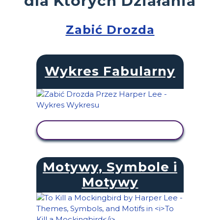
dla Których Działania
Zabić Drozda
Wykres Fabularny
WYŚWIETL AKTYWNOŚĆ
Motywy, Symbole i
Motywy