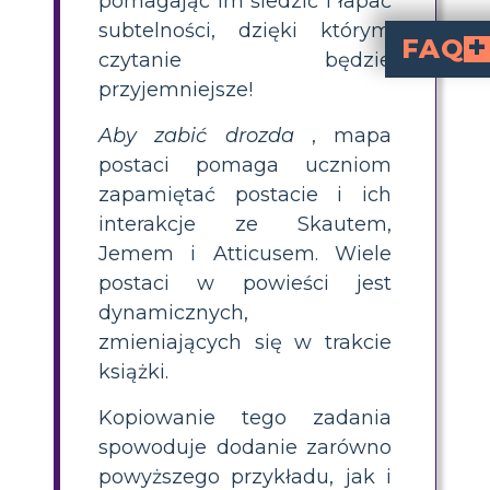
pomagając im śledzić i łapać
subtelności, dzięki którym
FAQ
czytanie będzie
przyjemniejsze!
Dlaczego mapowanie p
Zrozumienie osobowości, motywacji, relacji i rozwoju postaci jest łatwiejsze dla czyte
Na których postaciach z „Zabić drozda” powinienem się sko
Zwróć szczególną uwagę na ważne postacie, które odgrywają dużą rol
Jakich typowych błęd
Uważaj, aby nie upraszczać znaków ani nie używać tylko fizycznych opisów. Upewnij się, że Twoja mapa oddaje złożoność i rozwój postaci w całej książce. Studenci p
Aby zabić drozda
, mapa
postaci pomaga uczniom
zapamiętać postacie i ich
interakcje ze Skautem,
Jemem i Atticusem. Wiele
postaci w powieści jest
dynamicznych,
zmieniających się w trakcie
książki.
Kopiowanie tego zadania
spowoduje dodanie zarówno
powyższego przykładu, jak i