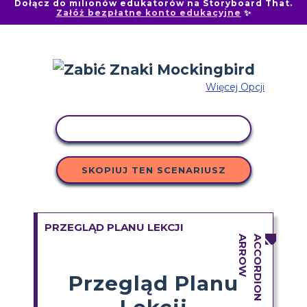
Dołącz do milionów edukatorów na Storyboard That.
Załóż bezpłatne konto edukacyjne
✨
Więcej Opcji
AKTYWNOŚĆ KOPIOWANIA
SKOPIUJ TEN SCENARIUSZ
PRZEGLĄD PLANU LEKCJI
Przegląd Planu
Lekcji