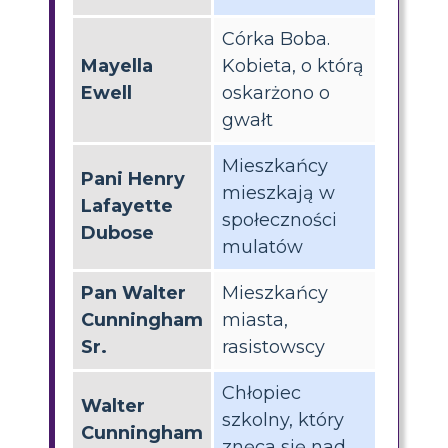
Córka Boba.
Mayella
Kobieta, o którą
Ewell
oskarżono o
gwałt
Mieszkańcy
Pani Henry
mieszkają w
Lafayette
społeczności
Dubose
mulatów
Pan Walter
Mieszkańcy
Cunningham
miasta,
Sr.
rasistowscy
Chłopiec
Walter
szkolny, który
Cunningham
znęca się nad