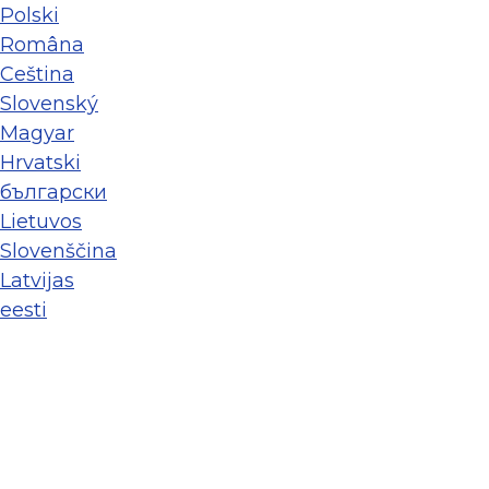
Polski
Româna
Ceština
Slovenský
Magyar
Hrvatski
български
Lietuvos
Slovenščina
Latvijas
eesti