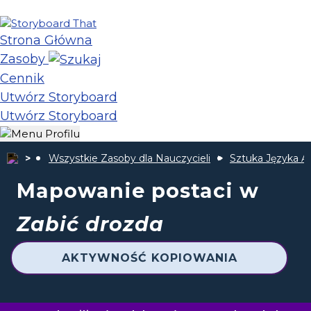
Strona Główna
Zasoby
Cennik
Utwórz Storyboard
Utwórz Storyboard
Wszystkie Zasoby dla Nauczycieli
Sztuka Języka A
Mapowanie postaci w
Zabić drozda
AKTYWNOŚĆ KOPIOWANIA