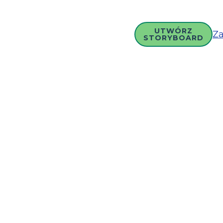
UTWÓRZ
Za
STORYBOARD