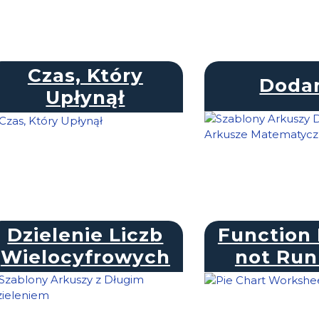
Czas, Który
Doda
Upłynął
Dzielenie Liczb
Function 
Wielocyfrowych
not Run