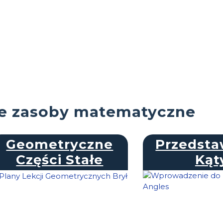
e zasoby matematyczne
Geometryczne
Przedst
Części Stałe
Kąt