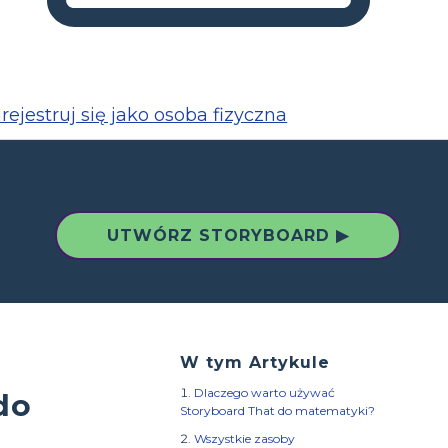
rejestruj się jako osoba fizyczna
UTWÓRZ STORYBOARD ▶
W tym Artykule
Dlaczego warto używać
do
Storyboard That do matematyki?
Wszystkie zasoby