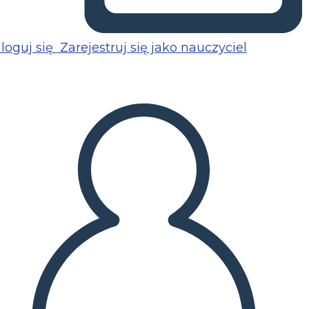
loguj się
Zarejestruj się jako nauczyciel