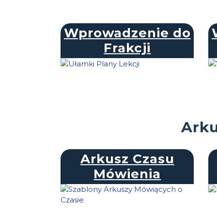
Wprowadzenie do
Frakcji
Ark
Arkusz Czasu
Mówienia