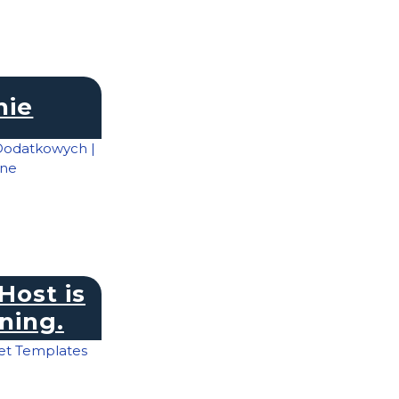
nie
Host is
ning.