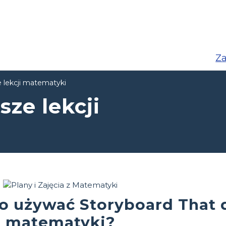
Za
e lekcji matematyki
sze lekcji
o używać Storyboard That 
matematyki?