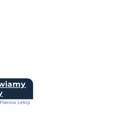
awiamy
y