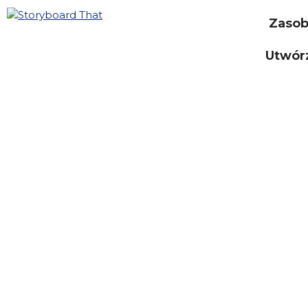
Zaso
Utwór