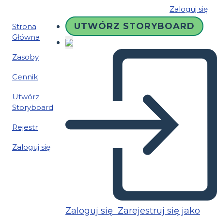
Zaloguj się
UTWÓRZ STORYBOARD
Strona
Główna
Zasoby
Cennik
Utwórz
Storyboard
Rejestr
Zaloguj się
Zaloguj się
Zarejestruj się jako