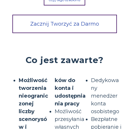
Zacznij Tworzyć za Darmo
Co jest zawarte?
Możliwość
ków do
Dedykowa
tworzenia
konta i
ny
nieogranic
udostępnia
menedżer
zonej
nia pracy
konta
liczby
Możliwość
osobistego
scenorysó
przesyłania
Bezpłatne
w i
własnych
pobieranie i