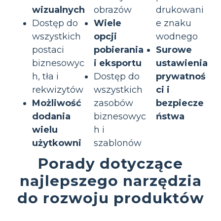
wizualnych
obrazów
drukowani
Dostęp do
Wiele
e znaku
wszystkich
opcji
wodnego
postaci
pobierania
Surowe
biznesowyc
i eksportu
ustawienia
h, tła i
Dostęp do
prywatnoś
rekwizytów
wszystkich
ci i
Możliwość
zasobów
bezpiecze
dodania
biznesowyc
ństwa
wielu
h i
użytkowni
szablonów
Porady dotyczące
najlepszego narzędzia
do rozwoju produktów