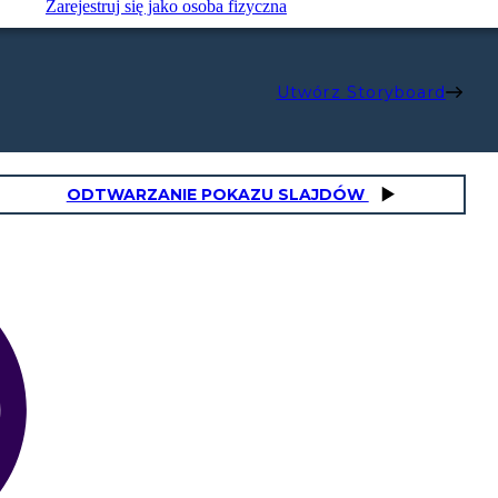
Zarejestruj się jako osoba fizyczna
Utwórz Storyboard
ODTWARZANIE POKAZU SLAJDÓW