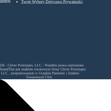
espołów
Twoje Wybory Dotyczące Prywatności
26 - Clever Prototypes, LLC - Wszelkie prawa zastrzeżone.
yboardThat jest znakiem towarowym firmy
Clever Prototypes
, LLC
, zarejestrowanym w Urzędzie Patentów i Znaków
Towarowych USA