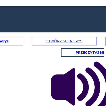
norys
STWÓRZ SCENORYS
PRZECZYTAJ MI
an bilang
Hari siya ng Ozi at Ungwana sa Tana Delta at
g lugar.
Shangha sa Faza o Isla ng Pate. Nagtagumpay
siya sa pananakop ng trono ng Pate na
. Ngunit