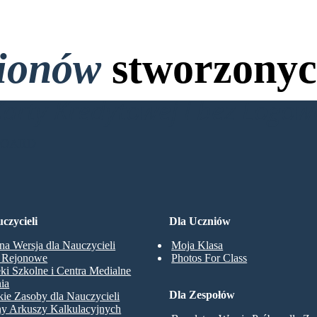
lionów
stworzonyc
Karty Kredytowej i bez Logo
BOARD
czycieli
Dla Uczniów
na Wersja dla Nauczycieli
Moja Klasa
y Rejonowe
Photos For Class
eki Szkolne i Centra Medialne
ia
Dla Zespołów
ie Zasoby dla Nauczycieli
ny Arkuszy Kalkulacyjnych