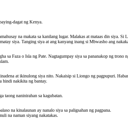
ybaying-dagat ng Kenya.
 pakana ng hari
y madakip at muli
yang nakatakas.
mahusay na makata sa kanilang lugar. Malakas at mataas din siya. Si
atay siya . Tanging siya at ang kanyang inang si Mbwasho ang nakaka
gha sa Faza o Isla ng Pate. Nagtagumpay siya sa pananakop ng trono n
slam.
adena at ikinulong siya nito. Nakaisip si Liongo ng pagpupuri. Habang
a hindi nakikita ng bantay.
a taong naninirahan sa kagubatan.
laso na kinalaunan ay nanalo siya sa paligsahan ng pagpana.
 muli na naman siyang nakatakas.