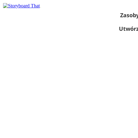
Zasob
Utwórz