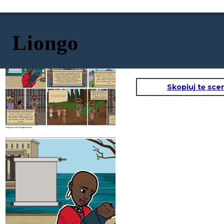
Liongo
Siya ang nagmamay-ari ng karangalan bilang
Hari siya ng Ozi at Ungwana sa Tana Delta at
pinakamahusay na makata sa kanilang lugar.
Shangha sa Faza o Isla ng Pate. Nagtagumpay
Malakas at mataas din siya. Si Liongo ay hindi
siya sa pananakop ng trono ng Pate na
nasusugatan ng ano mang mga armas. Ngunit
unang napunta sa kanyang pinsang si Haring
kung siya ay natamaan ng karayon ay
mamamatay siya
. Tanging siya at ang kanyang
Ahmad na kinikilalang kauna-unahang namuno sa
inang si Mbwasho ang nakakaalam nito.
Islam.
Skopiuj tę sce
Nagsanay siyang mabuti sa
paghawak ng busog at palaso
Tumakas siya at nanirahan sa Watwa kasama
na kinalaunan ay nanalo siya
ang mga taong naninirahan sa kagubatan.
sa paligsahan ng pagpana.
Nais ni Haring Ahmad na mawala si Liongo kaya
ikinadena at ikinulong siya nito. Nakaisip si
Liongo ng pagpupuri. Habang ang parirala nito ay
inaawit ng mga nasa labas ng bilangguan, bigla
Ito pala'y pakana ng hari
siyang nakahulagpos sa tanikala na hindi nakikita
upang siya ay madakip at muli
ng bantay.
na naman siyang nakatakas.
Create your own at Storyboard That
Siya ang nagmamay-ari ng karangal
pinakamahusay na makata sa kanilan
Malakas at mataas din siya. Si Liongo ay hindi
nasusugatan ng ano mang mga armas