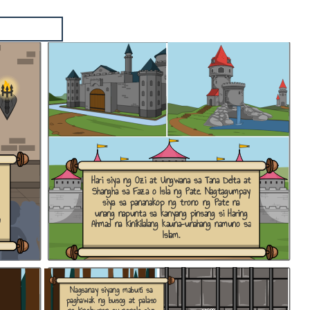
Hari siya ng Ozi at Ungwana sa Tana Delta at
Shangha sa Faza o Isla ng Pate. Nagtagumpay
siya sa pananakop ng trono ng Pate na
unang napunta sa kanyang pinsang si Haring
g
Ahmad na kinikilalang kauna-unahang namuno sa
Islam.
Nagsanay siyang mabuti sa
paghawak ng busog at palaso