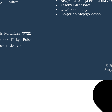
Bezpłatna Wersja Próbna dla Z
ny Plakatów
Zasoby Biznesowe
Utwórz do Pracy
Dołącz do Mojego Zespołu
ds
Português
עברית
Norsk
Türkçe
Polski
рски
Lietuvos
© 20
Stor