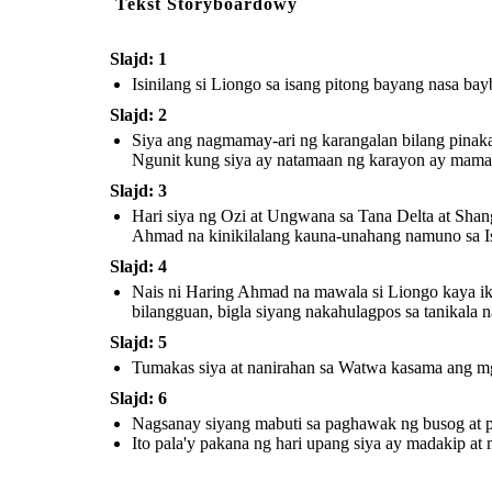
Tekst Storyboardowy
Hari siya ng Ozi at Ungwana sa Tana Delta at
Slajd: 1
Shangha sa Faza o Isla ng Pate. Nagtagumpay
siya sa pananakop ng trono ng Pate na
Isinilang si Liongo sa isang pitong bayang nasa ba
Ito pala'y
unang napunta sa kanyang pinsang si Haring
upang siya a
Ahmad na kinikilalang kauna-unahang namuno sa
na naman si
Slajd: 2
Islam.
Siya ang nagmamay-ari ng karangalan bilang pinaka
Ngunit kung siya ay natamaan ng karayon ay mamam
Nagsanay siyang mabuti sa
Slajd: 3
paghawak ng busog at palaso
na kinalaunan ay nanalo siya
sa paligsahan ng pagpana.
Hari siya ng Ozi at Ungwana sa Tana Delta at Shan
Ahmad na kinikilalang kauna-unahang namuno sa I
Slajd: 4
Nais ni Haring Ahmad na mawala si Liongo kaya ikin
bilangguan, bigla siyang nakahulagpos sa tanikala n
Slajd: 5
Ito pala'y pakana ng hari
upang siya ay madakip at muli
Tumakas siya at nanirahan sa Watwa kasama ang mg
na naman siyang nakatakas.
Slajd: 6
Nagsanay siyang mabuti sa paghawak ng busog at pa
Ito pala'y pakana ng hari upang siya ay madakip at