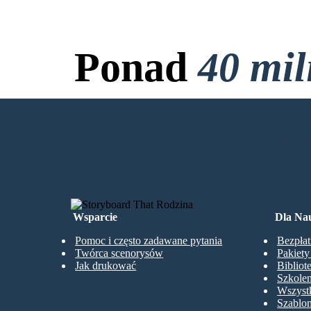
Ponad
40 mi
Bez Pobierania, bez 
UTWÓRZ MÓJ PIERWSZY STORY
Wsparcie
Dla Nau
Pomoc i często zadawane pytania
Bezpłat
Twórca scenorysów
Pakiet
Jak drukować
Bibliot
Szkolen
Wszystk
Szablo