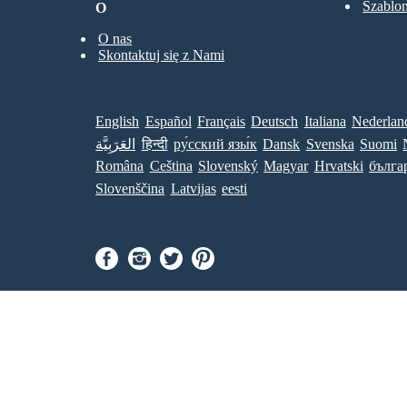
Szablo
O
O nas
Skontaktuj się z Nami
English
Español
Français
Deutsch
Italiana
Nederlan
العَرَبِيَّة
हिन्दी
ру́сский язы́к
Dansk
Svenska
Suomi
Româna
Ceština
Slovenský
Magyar
Hrvatski
бълга
Slovenščina
Latvijas
eesti