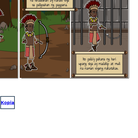
na kinalaunan ay nanalo siya
sa paligsahan ng pagpana.
Ito pala'y pakana ng hari
upang siya ay madakip at muli
na naman siyang nakatakas.
Kopia