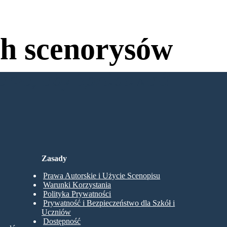
h scenorysów
wania, aby Spróbować!
Zasady
Prawa Autorskie i Użycie Scenopisu
Warunki Korzystania
Polityka Prywatności
Prywatność i Bezpieczeństwo dla Szkół i
Uczniów
Dostępność