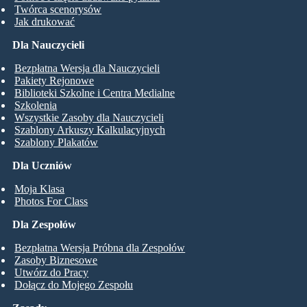
Twórca scenorysów
Jak drukować
Dla Nauczycieli
Bezpłatna Wersja dla Nauczycieli
Pakiety Rejonowe
Biblioteki Szkolne i Centra Medialne
Szkolenia
Wszystkie Zasoby dla Nauczycieli
Szablony Arkuszy Kalkulacyjnych
Szablony Plakatów
Dla Uczniów
Moja Klasa
Photos For Class
Dla Zespołów
Bezpłatna Wersja Próbna dla Zespołów
Zasoby Biznesowe
Utwórz do Pracy
Dołącz do Mojego Zespołu