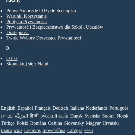
Zasady
Prawa Autorskie i Użycie Scenopisu
Warunki Korzystania
Polityka Prywatności
Prywatność i Bezpieczeństwo dla Szkół i Uczniów
Dostępność
Twoje Wybory Dotyczące Prywatności
O
O nas
Skontaktuj się z Nami
English
Español
Français
Deutsch
Italiana
Nederlands
Português
עברית
العَرَبِيَّة
हिन्दी
ру́сский язы́к
Dansk
Svenska
Suomi
Norsk
Türkçe
Polski
Româna
Ceština
Slovenský
Magyar
Hrvatski
български
Lietuvos
Slovenščina
Latvijas
eesti