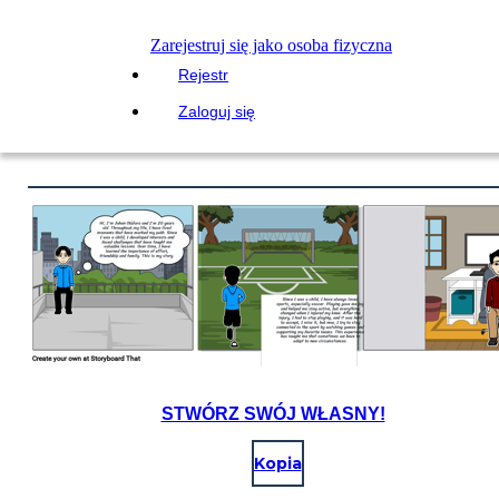
Zarejestruj się jako osoba fizyczna
Rejestr
Zaloguj się
STWÓRZ SWÓJ WŁASNY!
Kopia