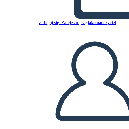
Zaloguj się
Zarejestruj się jako nauczyciel
La inteligencia emocional -
Daniel Goleman
Skopiuj tę scenorys
STWÓRZ SCENORYS
ODTWARZANIE POKAZU SLAJDÓW
PRZECZYTAJ MI