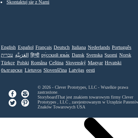
Skontaktuj się z Nami
English
Español
Français
Deutsch
Italiana
Nederlands
Português
עברית
العَرَبِيَّة
हिन्दी
ру́сский язы́к
Dansk
Svenska
Suomi
Norsk
Türkçe
Polski
Româna
Ceština
Slovenský
Magyar
Hrvatski
български
Lietuvos
Slovenščina
Latvijas
eesti
© 2026 - Clever Prototypes, LLC - Wszelkie prawa
zastrzeżone.
StoryboardThat jest znakiem towarowym firmy
Clever
Prototypes , LLC
, zarejestrowanym w Urzędzie Patentów
Znaków Towarowych USA