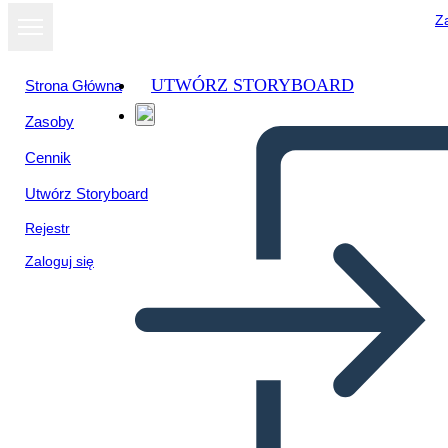
Za
UTWÓRZ STORYBOARD
Strona Główna
Zasoby
Wyświetl jako
Cennik
pokaz slajdów
Utwórz Storyboard
Rejestr
Zaloguj się