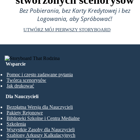
Bez Pobierania, bez Karty Kredytowej i bez
Logowania, aby Spróbować!
UTWÓRZ MÓJ PIERWSZY STORYBOARD
Wsparcie
Pomoc i często zadawane pytania
Twórca scenorysów
Jak drukować
Dla Nauczycieli
Bezpłatna Wersja dla Nauczycieli
Pakiety Rejonowe
Biblioteki Szkolne i Centra Medialne
Szkolenia
Wszystkie Zasoby dla Nauczycieli
Szablony Arkuszy Kalkulacyjnych