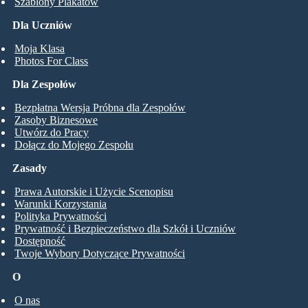
Szablony Plakatów
Dla Uczniów
Moja Klasa
Photos For Class
Dla Zespołów
Bezpłatna Wersja Próbna dla Zespołów
Zasoby Biznesowe
Utwórz do Pracy
Dołącz do Mojego Zespołu
Zasady
Prawa Autorskie i Użycie Scenopisu
Warunki Korzystania
Polityka Prywatności
Prywatność i Bezpieczeństwo dla Szkół i Uczniów
Dostępność
Twoje Wybory Dotyczące Prywatności
O
O nas