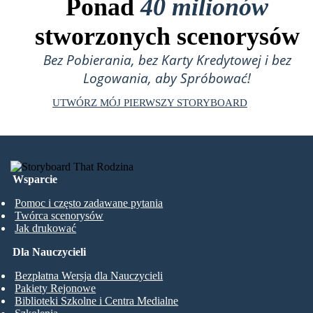
Ponad
40 milionów
stworzonych scenorysów
Bez Pobierania, bez Karty Kredytowej i bez
Logowania, aby Spróbować!
UTWÓRZ MÓJ PIERWSZY STORYBOARD
Wsparcie
Pomoc i często zadawane pytania
Twórca scenorysów
Jak drukować
Dla Nauczycieli
Bezpłatna Wersja dla Nauczycieli
Pakiety Rejonowe
Biblioteki Szkolne i Centra Medialne