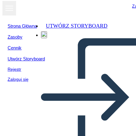
Za
UTWÓRZ STORYBOARD
Strona Główna
Zasoby
Wyświetl jako
Cennik
pokaz slajdów
Utwórz Storyboard
Rejestr
Zaloguj się