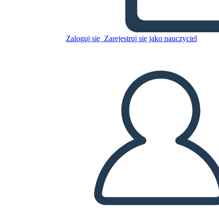
13 colônias
Zaloguj się
Zarejestruj się jako nauczyciel
Skopiuj tę scenorys
STWÓRZ SCENORYS
ODTWARZANIE POKAZU SLAJDÓW
PRZECZYTAJ MI