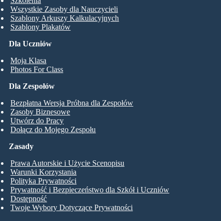
Szkolenia
Wszystkie Zasoby dla Nauczycieli
Szablony Arkuszy Kalkulacyjnych
Szablony Plakatów
Dla Uczniów
Moja Klasa
Photos For Class
Dla Zespołów
Bezpłatna Wersja Próbna dla Zespołów
Zasoby Biznesowe
Utwórz do Pracy
Dołącz do Mojego Zespołu
Zasady
Prawa Autorskie i Użycie Scenopisu
Warunki Korzystania
Polityka Prywatności
Prywatność i Bezpieczeństwo dla Szkół i Uczniów
Dostępność
Twoje Wybory Dotyczące Prywatności