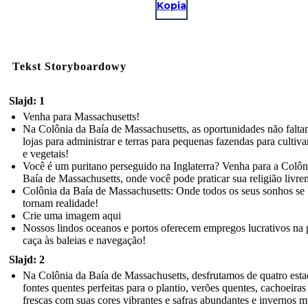
Kopia
Tekst Storyboardowy
Slajd: 1
Venha para Massachusetts!
Na Colônia da Baía de Massachusetts, as oportunidades não falt
lojas para administrar e terras para pequenas fazendas para cultivar
e vegetais!
Você é um puritano perseguido na Inglaterra? Venha para a Colôn
Baía de Massachusetts, onde você pode praticar sua religião livre
Colônia da Baía de Massachusetts: Onde todos os seus sonhos se
tornam realidade!
Crie uma imagem aqui
Nossos lindos oceanos e portos oferecem empregos lucrativos na 
caça às baleias e navegação!
Slajd: 2
Na Colônia da Baía de Massachusetts, desfrutamos de quatro esta
fontes quentes perfeitas para o plantio, verões quentes, cachoeiras
frescas com suas cores vibrantes e safras abundantes e invernos m