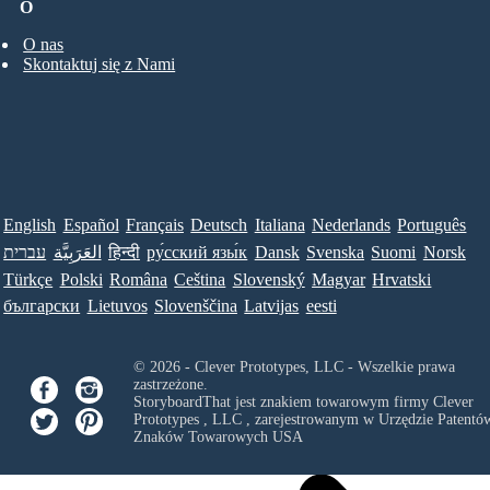
O
O nas
Skontaktuj się z Nami
English
Español
Français
Deutsch
Italiana
Nederlands
Português
עברית
العَرَبِيَّة
हिन्दी
ру́сский язы́к
Dansk
Svenska
Suomi
Norsk
Türkçe
Polski
Româna
Ceština
Slovenský
Magyar
Hrvatski
български
Lietuvos
Slovenščina
Latvijas
eesti
© 2026 - Clever Prototypes, LLC - Wszelkie prawa
zastrzeżone.
StoryboardThat jest znakiem towarowym firmy
Clever
Prototypes , LLC
, zarejestrowanym w Urzędzie Patentów
Znaków Towarowych USA