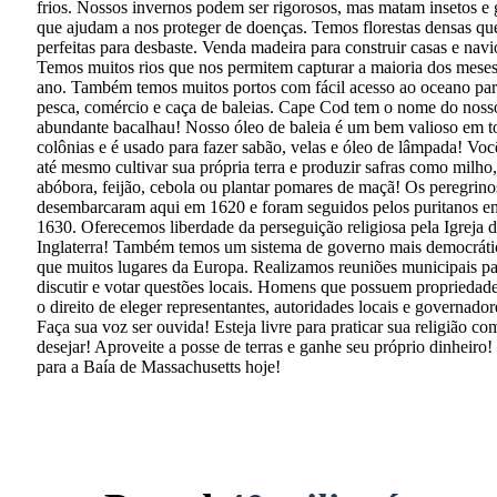
frios. Nossos invernos podem ser rigorosos, mas matam insetos e
que ajudam a nos proteger de doenças. Temos florestas densas qu
perfeitas para desbaste. Venda madeira para construir casas e navi
Temos muitos rios que nos permitem capturar a maioria dos mese
ano. Também temos muitos portos com fácil acesso ao oceano pa
pesca, comércio e caça de baleias. Cape Cod tem o nome do noss
abundante bacalhau! Nosso óleo de baleia é um bem valioso em t
colônias e é usado para fazer sabão, velas e óleo de lâmpada! Vo
até mesmo cultivar sua própria terra e produzir safras como milho,
abóbora, feijão, cebola ou plantar pomares de maçã! Os peregrino
desembarcaram aqui em 1620 e foram seguidos pelos puritanos e
1630. Oferecemos liberdade da perseguição religiosa pela Igreja 
Inglaterra! Também temos um sistema de governo mais democráti
que muitos lugares da Europa. Realizamos reuniões municipais pa
discutir e votar questões locais. Homens que possuem propriedad
o direito de eleger representantes, autoridades locais e governador
Faça sua voz ser ouvida! Esteja livre para praticar sua religião co
desejar! Aproveite a posse de terras e ganhe seu próprio dinheiro
para a Baía de Massachusetts hoje!