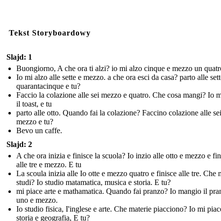
Tekst Storyboardowy
Slajd: 1
Buongiorno, A che ora ti alzi? io mi alzo cinque e mezzo un quatr
Io mi alzo alle sette e mezzo. a che ora esci da casa? parto alle sett
quarantacinque e tu?
Faccio la colazione alle sei mezzo e quatro. Che cosa mangi? Io 
il toast, e tu
parto alle otto. Quando fai la colazione? Faccino colazione alle sei
mezzo e tu?
Bevo un caffe.
Slajd: 2
A che ora inizia e finisce la scuola? Io inzio alle otto e mezzo e fi
alle tre e mezzo. E tu
La scoula inizia alle Io otte e mezzo quatro e finisce alle tre. Che 
studi? Io studio matamatica, musica e storia. E tu?
mi piace arte e mathamatica. Quando fai pranzo? Io mangio il pran
uno e mezzo.
Io studio fisica, I'inglese e arte. Che materie piacciono? Io mi piac
storia e geografia, E tu?