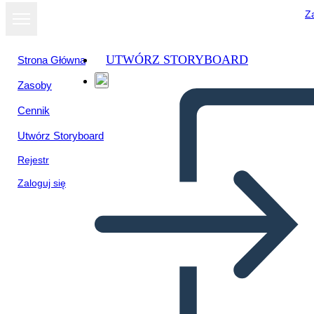
Za
UTWÓRZ STORYBOARD
Strona Główna
Zasoby
Wyświetl jako
Cennik
pokaz slajdów
Utwórz Storyboard
Rejestr
Zaloguj się
Untitled Storyboard