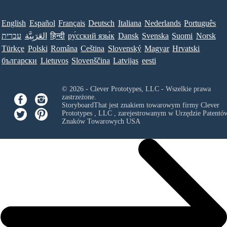
English
Español
Français
Deutsch
Italiana
Nederlands
Português
עברית
العَرَبِيَّة
हिन्दी
ру́сский язы́к
Dansk
Svenska
Suomi
Norsk
Türkçe
Polski
Româna
Ceština
Slovenský
Magyar
Hrvatski
български
Lietuvos
Slovenščina
Latvijas
eesti
© 2026 - Clever Prototypes, LLC - Wszelkie prawa
zastrzeżone.
StoryboardThat jest znakiem towarowym firmy
Clever
Prototypes , LLC
, zarejestrowanym w Urzędzie Patentów
Znaków Towarowych USA