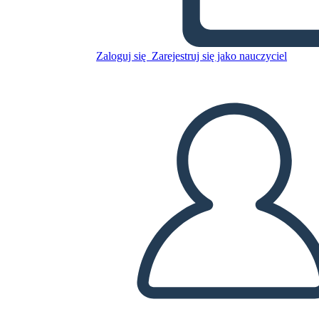
Skopiuj tę scenorys
Zaloguj się
Zarejestruj się jako nauczyciel
STWÓRZ SCENORYS
ODTWARZANIE POKAZU SLAJDÓW
PRZECZYTAJ MI