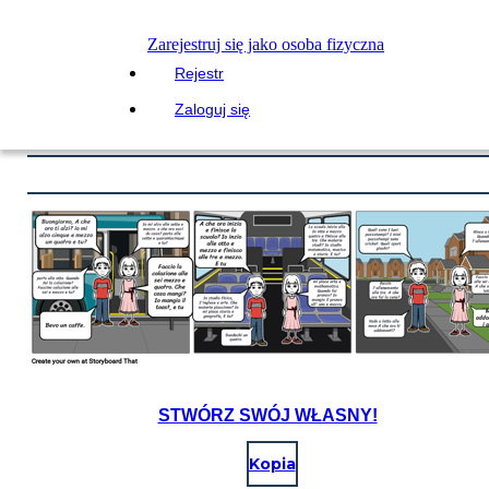
Zarejestruj się jako osoba fizyczna
Rejestr
Zaloguj się
STWÓRZ SWÓJ WŁASNY!
Kopia