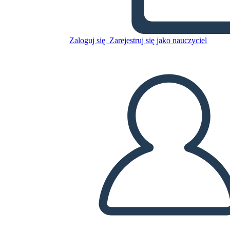
Untitled Storyboard
Zaloguj się
Zarejestruj się jako nauczyciel
Skopiuj tę scenorys
STWÓRZ SCENORYS
ODTWARZANIE POKAZU SLAJDÓW
PRZECZYTAJ MI