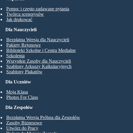
Pomoc i często zadawane pytania
Twórca scenorysów
Jak drukować
Dla Nauczycieli
Bezpłatna Wersja dla Nauczycieli
Pakiety Rejonowe
Biblioteki Szkolne i Centra Medialne
Szkolenia
Wszystkie Zasoby dla Nauczycieli
Szablony Arkuszy Kalkulacyjnych
Szablony Plakatów
Dla Uczniów
Moja Klasa
Photos For Class
Dla Zespołów
Bezpłatna Wersja Próbna dla Zespołów
Zasoby Biznesowe
Utwórz do Pracy