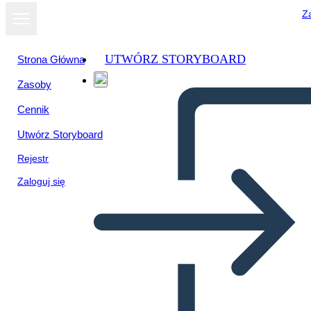
Za
UTWÓRZ STORYBOARD
Strona Główna
Zasoby
Wyświetl jako
Cennik
pokaz slajdów
Utwórz Storyboard
Rejestr
Zaloguj się