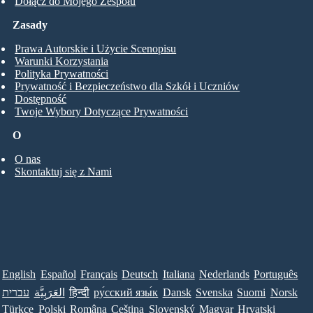
Dołącz do Mojego Zespołu
Zasady
Prawa Autorskie i Użycie Scenopisu
Warunki Korzystania
Polityka Prywatności
Prywatność i Bezpieczeństwo dla Szkół i Uczniów
Dostępność
Twoje Wybory Dotyczące Prywatności
O
O nas
Skontaktuj się z Nami
English
Español
Français
Deutsch
Italiana
Nederlands
Português
עברית
العَرَبِيَّة
हिन्दी
ру́сский язы́к
Dansk
Svenska
Suomi
Norsk
Türkçe
Polski
Româna
Ceština
Slovenský
Magyar
Hrvatski