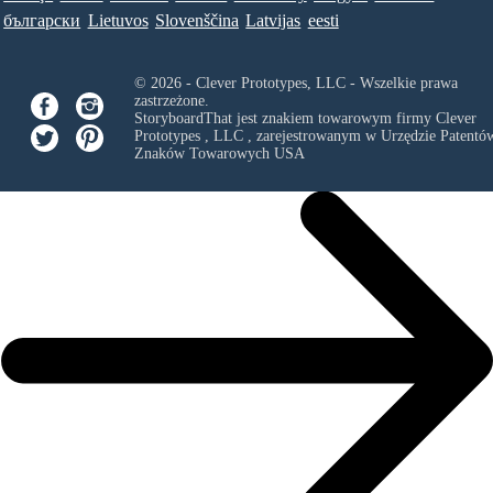
български
Lietuvos
Slovenščina
Latvijas
eesti
© 2026 - Clever Prototypes, LLC - Wszelkie prawa
zastrzeżone.
StoryboardThat jest znakiem towarowym firmy
Clever
Prototypes , LLC
, zarejestrowanym w Urzędzie Patentów
Znaków Towarowych USA