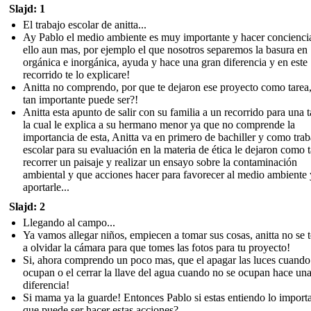
Slajd: 1
El trabajo escolar de anitta...
Ay Pablo el medio ambiente es muy importante y hacer concienci
ello aun mas, por ejemplo el que nosotros separemos la basura en
orgánica e inorgánica, ayuda y hace una gran diferencia y en este
recorrido te lo explicare!
Anitta no comprendo, por que te dejaron ese proyecto como tarea
tan importante puede ser?!
Anitta esta apunto de salir con su familia a un recorrido para una t
la cual le explica a su hermano menor ya que no comprende la
importancia de esta, Anitta va en primero de bachiller y como trab
escolar para su evaluación en la materia de ética le dejaron como 
recorrer un paisaje y realizar un ensayo sobre la contaminación
ambiental y que acciones hacer para favorecer al medio ambiente 
aportarle...
Slajd: 2
Llegando al campo...
Ya vamos allegar niños, empiecen a tomar sus cosas, anitta no se 
a olvidar la cámara para que tomes las fotos para tu proyecto!
Si, ahora comprendo un poco mas, que el apagar las luces cuando
ocupan o el cerrar la llave del agua cuando no se ocupan hace un
diferencia!
Si mama ya la guarde! Entonces Pablo si estas entiendo lo import
que puede ser hacer estas acciones?