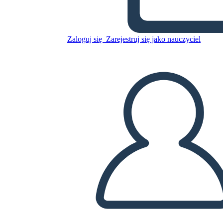
emi
Zaloguj się
Zarejestruj się jako nauczyciel
Skopiuj tę scenorys
STWÓRZ SCENORYS
ODTWARZANIE POKAZU SLAJDÓW
PRZECZYTAJ MI