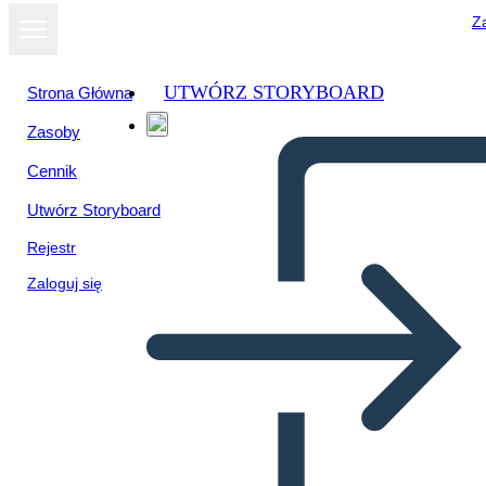
Za
UTWÓRZ STORYBOARD
Strona Główna
Zasoby
Wyświetl jako
Cennik
pokaz slajdów
Utwórz Storyboard
Rejestr
Zaloguj się