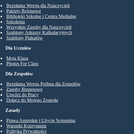
Bezpłatna Wersja dla Nauczycieli
Pakiety Rejonowe
Biblioteki Szkolne i Centra Medialne
Szkolenia
Wszystkie Zasoby dla Nauczycieli
Szablony Arkuszy Kalkulacyjnych
Szablony Plakatów
Dla Uczniów
Moja Klasa
Photos For Class
Dla Zespołów
Bezpłatna Wersja Próbna dla Zespołów
Zasoby Biznesowe
Utwórz do Pracy
Dołącz do Mojego Zespołu
Zasady
Prawa Autorskie i Użycie Scenopisu
Warunki Korzystania
Polityka Prywatności