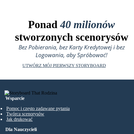
Ponad
40 milionów
stworzonych scenorysów
Bez Pobierania, bez Karty Kredytowej i bez
Logowania, aby Spróbować!
UTWÓRZ MÓJ PIERWSZY STORYBOARD
Wsparcie
Pomoc i często zadawane pytania
Twórca scenorysów
Jak drukować
Dla Nauczycieli