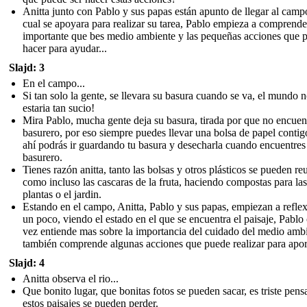
Anitta junto con Pablo y sus papas están apunto de llegar al camp
cual se apoyara para realizar su tarea, Pablo empieza a comprende
importante que bes medio ambiente y las pequeñas acciones que 
hacer para ayudar...
Slajd: 3
En el campo...
Si tan solo la gente, se llevara su basura cuando se va, el mundo 
estaria tan sucio!
Mira Pablo, mucha gente deja su basura, tirada por que no encuen
basurero, por eso siempre puedes llevar una bolsa de papel contig
ahí podrás ir guardando tu basura y desecharla cuando encuentres
basurero.
Tienes razón anitta, tanto las bolsas y otros plásticos se pueden reu
como incluso las cascaras de la fruta, haciendo compostas para las
plantas o el jardin.
Estando en el campo, Anitta, Pablo y sus papas, empiezan a refle
un poco, viendo el estado en el que se encuentra el paisaje, Pablo
vez entiende mas sobre la importancia del cuidado del medio amb
también comprende algunas acciones que puede realizar para aport
Slajd: 4
Anitta observa el rio...
Que bonito lugar, que bonitas fotos se pueden sacar, es triste pens
estos paisajes se pueden perder.