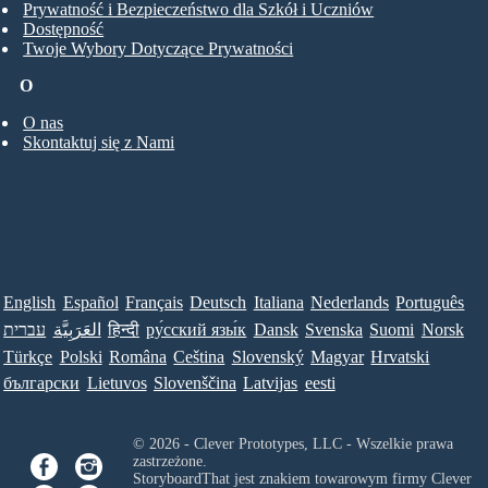
Prywatność i Bezpieczeństwo dla Szkół i Uczniów
Dostępność
Twoje Wybory Dotyczące Prywatności
O
O nas
Skontaktuj się z Nami
English
Español
Français
Deutsch
Italiana
Nederlands
Português
עברית
العَرَبِيَّة
हिन्दी
ру́сский язы́к
Dansk
Svenska
Suomi
Norsk
Türkçe
Polski
Româna
Ceština
Slovenský
Magyar
Hrvatski
български
Lietuvos
Slovenščina
Latvijas
eesti
© 2026 - Clever Prototypes, LLC - Wszelkie prawa
zastrzeżone.
StoryboardThat jest znakiem towarowym firmy
Clever