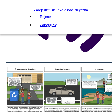
Zarejestruj się jako osoba fizyczna
Rejestr
Zaloguj się