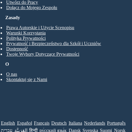
Utwórz do Pracy
Dołącz do Mojego Zespołu
Zasady
Prawa Autorskie i Użycie Scenopisu
Warunki Korzystania
Polityka Prywatności
Prywatność i Bezpieczeństwo dla Szkół i Uczniów
Dostępność
Twoje Wybory Dotyczące Prywatności
O
O nas
Skontaktuj się z Nami
English
Español
Français
Deutsch
Italiana
Nederlands
Português
עברית
العَرَبِيَّة
हिन्दी
ру́сский язы́к
Dansk
Svenska
Suomi
Norsk