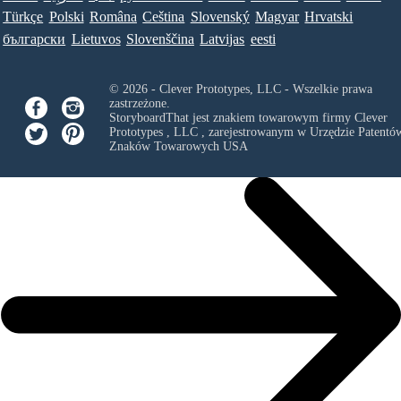
Türkçe
Polski
Româna
Ceština
Slovenský
Magyar
Hrvatski
български
Lietuvos
Slovenščina
Latvijas
eesti
© 2026 - Clever Prototypes, LLC - Wszelkie prawa
zastrzeżone.
StoryboardThat jest znakiem towarowym firmy
Clever
Prototypes , LLC
, zarejestrowanym w Urzędzie Patentów
Znaków Towarowych USA