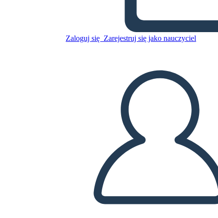
Untitled Storyboard
Zaloguj się
Zarejestruj się jako nauczyciel
Skopiuj tę scenorys
STWÓRZ SCENORYS
ODTWARZANIE POKAZU SLAJDÓW
PRZECZYTAJ MI