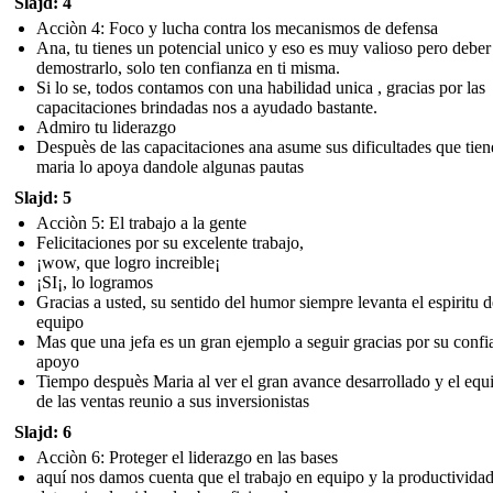
Slajd: 4
Acciòn 4: Foco y lucha contra los mecanismos de defensa
Ana, tu tienes un potencial unico y eso es muy valioso pero deber
demostrarlo, solo ten confianza en ti misma.
Si lo se, todos contamos con una habilidad unica , gracias por las
capacitaciones brindadas nos a ayudado bastante.
Admiro tu liderazgo
Despuès de las capacitaciones ana asume sus dificultades que tien
maria lo apoya dandole algunas pautas
Slajd: 5
Acciòn 5: El trabajo a la gente
Felicitaciones por su excelente trabajo,
¡wow, que logro increible¡
¡SI¡, lo logramos
Gracias a usted, su sentido del humor siempre levanta el espiritu d
equipo
Mas que una jefa es un gran ejemplo a seguir gracias por su confi
apoyo
Tiempo despuès Maria al ver el gran avance desarrollado y el equi
de las ventas reunio a sus inversionistas
Slajd: 6
Acciòn 6: Proteger el liderazgo en las bases
aquí nos damos cuenta que el trabajo en equipo y la productividad