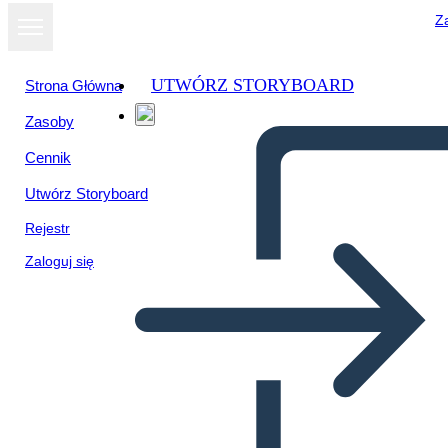
Za
UTWÓRZ STORYBOARD
Strona Główna
Zasoby
Wyświetl jako
Cennik
pokaz slajdów
Utwórz Storyboard
Rejestr
Zaloguj się