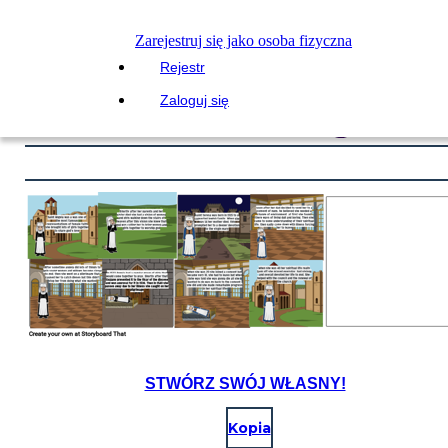
Zarejestruj się jako osoba fizyczna
Rejestr
Zaloguj się
STWÓRZ SWÓJ WŁASNY!
Kopia