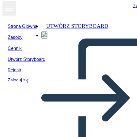
Za
UTWÓRZ STORYBOARD
Strona Główna
Zasoby
Wyświetl jako
Cennik
pokaz slajdów
Utwórz Storyboard
Rejestr
Zaloguj się
Untitled Storyboard