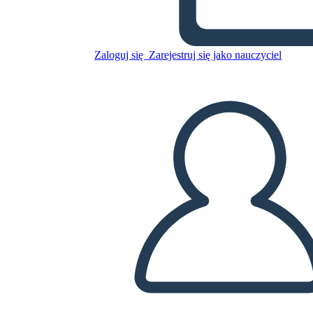
Skopiuj tę scenorys
Zaloguj się
Zarejestruj się jako nauczyciel
STWÓRZ SCENORYS
ODTWARZANIE POKAZU SLAJDÓW
PRZECZYTAJ MI