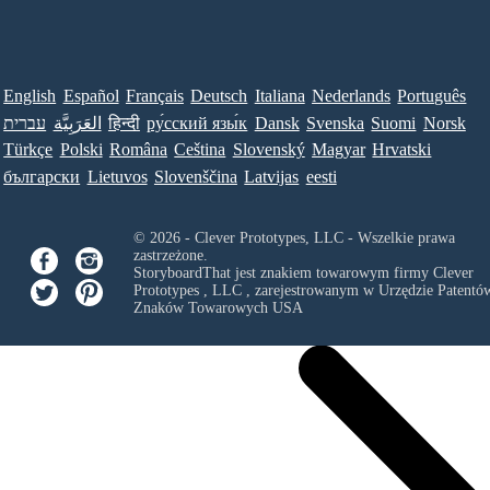
English
Español
Français
Deutsch
Italiana
Nederlands
Português
עברית
العَرَبِيَّة
हिन्दी
ру́сский язы́к
Dansk
Svenska
Suomi
Norsk
Türkçe
Polski
Româna
Ceština
Slovenský
Magyar
Hrvatski
български
Lietuvos
Slovenščina
Latvijas
eesti
© 2026 - Clever Prototypes, LLC - Wszelkie prawa
zastrzeżone.
StoryboardThat jest znakiem towarowym firmy
Clever
Prototypes , LLC
, zarejestrowanym w Urzędzie Patentów
Znaków Towarowych USA