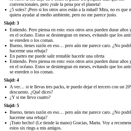
convencionales, pero ¡vale la pena por el planeta!
¿5 soles? ¡Pero si los otros aros están a la mitad! Mira, no es que 
quiera ayudar al medio ambiente, pero no me parece justo.
Slajd: 3
Entiendo. Pero piensa en esto: esos otros aros pueden durar años 
en el océano. Estos se desintegran en meses, evitando que los ani
se enreden o los coman.
Bueno, tienes razón en eso… pero aún me parece caro. ¿No podrí
hacerme una rebaja?
En partes me puede salir rentable hacerle una oferta
Entiendo. Pero piensa en esto: esos otros aros pueden durar años 
en el océano. Estos se desintegran en meses, evitando que los ani
se enreden o los coman.
Slajd: 4
A ver… si te llevas tres packs, te puedo dejar el tercero con un 2
descuento. ¿Qué dices?
¿Y si me llevo cuatro?
Slajd: 5
Bueno, tienes razón en eso… pero aún me parece caro. ¿No podrí
hacerme una rebaja?
¡Trato hecho! (Le tiende la mano) Gracias, Marta. Voy a recomen
estos six rings a mis amigos.