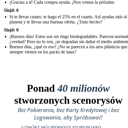
¡Gracias a ti! Cada compra ayuda. ¡Nos vemos la próximo
Slajd: 6
Si te llevas cuatro, te hago el 25% en el cuarto. Así ayudas más al
planeta y te llevas una buenaa oferta. ¿Trato hecho?
Slajd: 0
¡Buenos días! Estos son six rings biodegradables. Parecen normal
¿verdad? Pero no lo son, ¡se degradan sin dañar el medio ambient
Buenos días, ¿qué es eso? ¿No se parecen a los aros plásticos que
siempre vienen en los packs de latas?
Ponad
40 milionów
stworzonych scenorysów
Bez Pobierania, bez Karty Kredytowej i bez
Logowania, aby Spróbować!
UTWÓRZ MÓJ PIERWSZY STORYBOARD