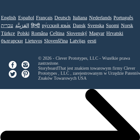
English
Español
Français
Deutsch
Italiana
Nederlands
Português
עברית
العَرَبِيَّة
हिन्दी
ру́сский язы́к
Dansk
Svenska
Suomi
Norsk
Türkçe
Polski
Româna
Ceština
Slovenský
Magyar
Hrvatski
български
Lietuvos
Slovenščina
Latvijas
eesti
© 2026 - Clever Prototypes, LLC - Wszelkie prawa
zastrzeżone.
StoryboardThat jest znakiem towarowym firmy
Clever
Prototypes , LLC
, zarejestrowanym w Urzędzie Patentów
Znaków Towarowych USA