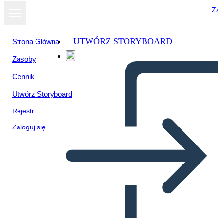
Za
UTWÓRZ STORYBOARD
Strona Główna
Zasoby
Wyświetl jako
Cennik
pokaz slajdów
Utwórz Storyboard
Rejestr
Zaloguj się
Untitled Storyboard