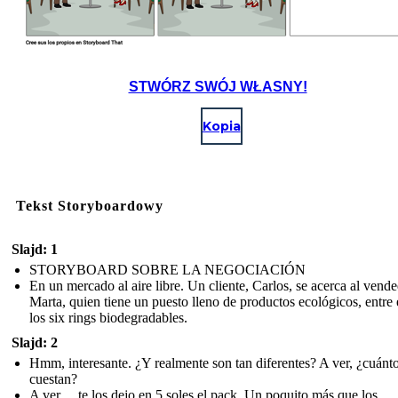
STWÓRZ SWÓJ WŁASNY!
Kopia
Tekst Storyboardowy
Slajd: 1
STORYBOARD SOBRE LA NEGOCIACIÓN
En un mercado al aire libre. Un cliente, Carlos, se acerca al vende
Marta, quien tiene un puesto lleno de productos ecológicos, entre 
los six rings biodegradables.
Slajd: 2
Hmm, interesante. ¿Y realmente son tan diferentes? A ver, ¿cuánt
cuestan?
A ver… te los dejo en 5 soles el pack. Un poquito más que los