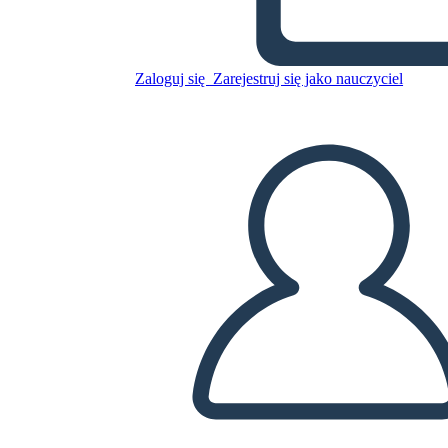
Zaloguj się
Zarejestruj się jako nauczyciel
Skopiuj tę scenorys
STWÓRZ SCENORYS
ODTWARZANIE POKAZU SLAJDÓW
PRZECZYTAJ MI