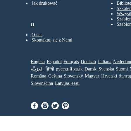
Jak drukować
Bibliot
Szkolen
Wszystk
Szablo
Szablo
O
O nas
Skontaktuj się z Nami
English
Español
Français
Deutsch
Italiana
Nederlan
العَرَبِيَّة
हिन्दी
ру́сский язы́к
Dansk
Svenska
Suomi
Româna
Ceština
Slovenský
Magyar
Hrvatski
бълга
Slovenščina
Latvijas
eesti