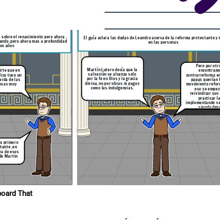
regresar a su
ema del renacimiento con
 sobre el renacimiento pero ahora ,
El guía aclara las dudas de Leandro acerca de la reforma protestante y 
tando ,pero ahora mas a profundidad
en las personas
sos años
Pero por otr
Martín Lutero decía que la
encontramo
irte que en
salvación se alcanza solo
contrarreforma en donde los
lica tuvo un
por la fe en Dios y la gracia
papas querían f
vida de las
divina, no por obras ni pagos
movimiento refor
cosas muy
como las indulgencias.
eso se empez
reivindicar sus actos y a
practicar la
implementando se
siendo dev
o primero
tante ,en
ra de esos
ropios en Storyboard That