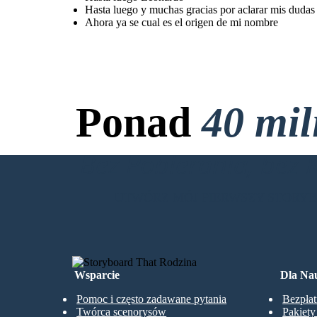
Hasta luego y muchas gracias por aclarar mis dudas
Ahora ya se cual es el origen de mi nombre
Ponad
40 mi
Bez Pobierania, bez 
UTWÓRZ MÓJ PIERWSZY STORY
Wsparcie
Dla Nau
Pomoc i często zadawane pytania
Bezpłat
Twórca scenorysów
Pakiet