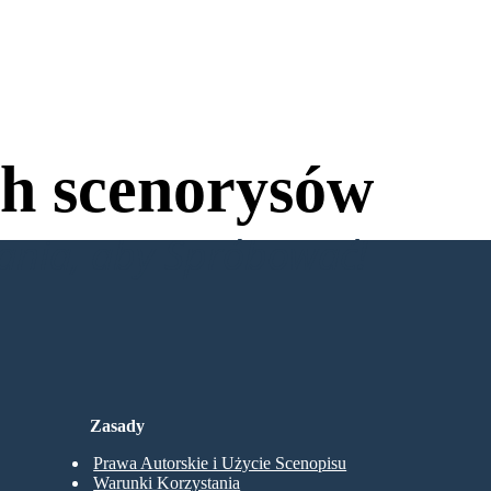
h scenorysów
wania, aby Spróbować!
Zasady
Prawa Autorskie i Użycie Scenopisu
Warunki Korzystania