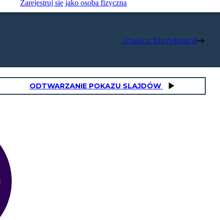
Zarejestruj się jako osoba fizyczna
Utwórz Storyboard
ODTWARZANIE POKAZU SLAJDÓW