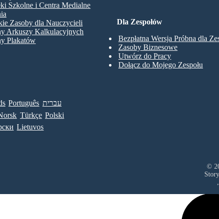
eki Szkolne i Centra Medialne
ia
Dla Zespołów
ie Zasoby dla Nauczycieli
ny Arkuszy Kalkulacyjnych
Bezpłatna Wersja Próbna dla Z
ny Plakatów
Zasoby Biznesowe
Utwórz do Pracy
Dołącz do Mojego Zespołu
ds
Português
עברית
Norsk
Türkçe
Polski
рски
Lietuvos
© 20
Stor