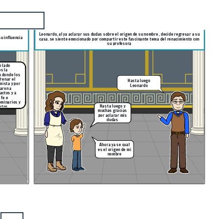
Leonardo, al ya aclarar sus dudas sobre el origen de su nombre , decide regresar a su
su influencia
casa. se siente emocionado por compartir este fascinante tema del renacimiento con
su profesora
o lado
s la
renar el
Hasta luego
mista y por
Leonardo
aron a
 fe e
minarios y
Hasta luego y
otos
muchas gracias
por aclarar mis
dudas
Ahora ya se cual
es el origen de mi
nombre