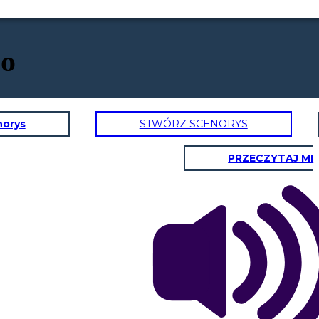
to
norys
STWÓRZ SCENORYS
PRZECZYTAJ MI
Leonardo, al ya aclarar sus dudas sobre el origen de su nombre , decide regresar a su
testante y su influencia
casa. se siente emocionado por compartir este fascinante tema del renacimiento con
su profesora
Pero por otro lado
encontramos la
orma en donde los
as querían frenar el
Hasta luego
iento reformista y por
Leonardo
so se empezaron a
dicar sus actos y a
practicar la fe e
mentando seminarios y
Hasta luego y
siendo devotos
muchas gracias
por aclarar mis
dudas
Ahora ya se cual
es el origen de mi
nombre