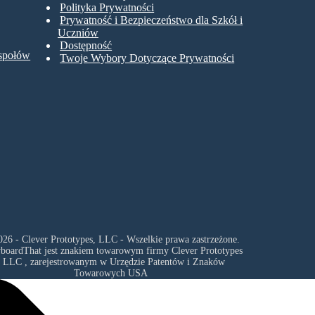
Polityka Prywatności
Prywatność i Bezpieczeństwo dla Szkół i
Uczniów
Dostępność
espołów
Twoje Wybory Dotyczące Prywatności
26 - Clever Prototypes, LLC - Wszelkie prawa zastrzeżone.
yboardThat jest znakiem towarowym firmy
Clever Prototypes
, LLC
, zarejestrowanym w Urzędzie Patentów i Znaków
Towarowych USA