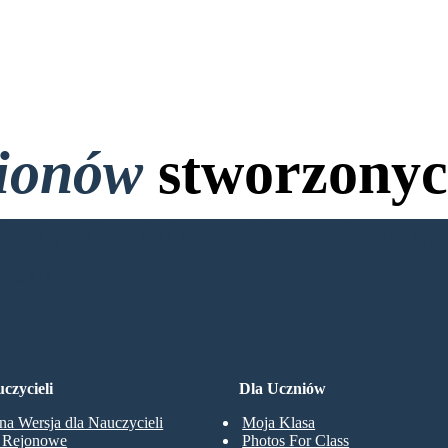
lionów
stworzonyc
Karty Kredytowej i bez Logo
BOARD
czycieli
Dla Uczniów
na Wersja dla Nauczycieli
Moja Klasa
y Rejonowe
Photos For Class