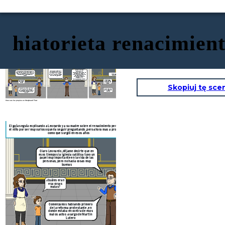
hiatorieta renacimien
Leonardo, al ya aclarar sus dudas sobre el origen de su nombre , decide regresar a su
El guía seguía explicando a Leonardo y a su madre sobre el renacimiento pero ahora ,
El guía aclara las dudas de Leandro acerca de la reforma protestante y su influencia
casa. se siente emocionado por compartir este fascinante tema del renacimiento con
el niño por ser muy curioso quería seguir preguntando ,pero ahora mas a profundidad
en las personas
su profesora
como que surgió en esos años
Pero por otro lado
Martín Lutero decía que la
encontramos la
Claro Leonardo ,déjame decirte que en
salvación se alcanza solo
contrarreforma en donde los
esos tiempos la iglesia católica tuvo un
por la fe en Dios y la gracia
papas querían frenar el
papel muy importante en la vida de las
Hasta luego
divina, no por obras ni pagos
movimiento reformista y por
personas, pero no hacia cosas muy
Leonardo
como las indulgencias.
eso se empezaron a
buenas
reivindicar sus actos y a
practicar la fe e
implementando seminarios y
Hasta luego y
siendo devotos
¿Cuáles eran
muchas gracias
esa cosas
por aclarar mis
malas?
dudas
Skopiuj tę sce
Comenzamos hablando primero
Ahora ya se cual
de la reforma protestante ,en
es el origen de mi
donde estaba en contra de esos
nombre
malos actos a cargo de Martin
Lutero
Cree sus los propios en Storyboard That
El guía seguía explicando a Leonardo y a su madre sobre el renacimiento pero ahora ,
El guía aclara las dudas de Leandro acerca de la reforma pro
el niño por ser muy curioso quería seguir preguntando ,pero ahora mas a profundidad
en las personas
como que surgió en esos años
Martín Lutero decía que la
Claro Leonardo ,déjame decirte que en
salvación se alcanza solo
contrarref
esos tiempos la iglesia católica tuvo un
por la fe en Dios y la gracia
pap
papel muy importante en la vida de las
divina, no por obras ni pagos
movim
personas, pero no hacia cosas muy
como las indulgencias.
e
buenas
reivin
imple
¿Cuáles eran
esa cosas
malas?
Comenzamos hablando primero
de la reforma protestante ,en
donde estaba en contra de esos
malos actos a cargo de Martin
Lutero