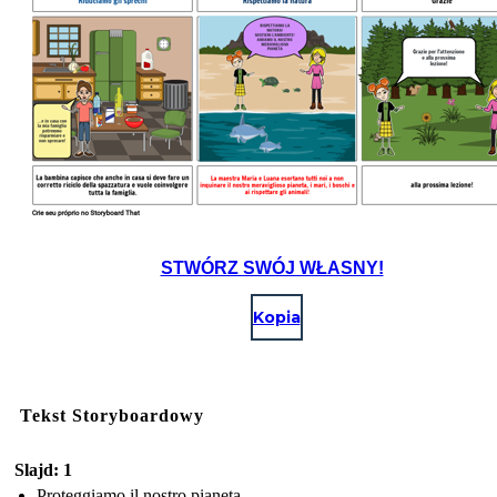
STWÓRZ SWÓJ WŁASNY!
Kopia
Tekst Storyboardowy
Slajd: 1
Proteggiamo il nostro pianeta