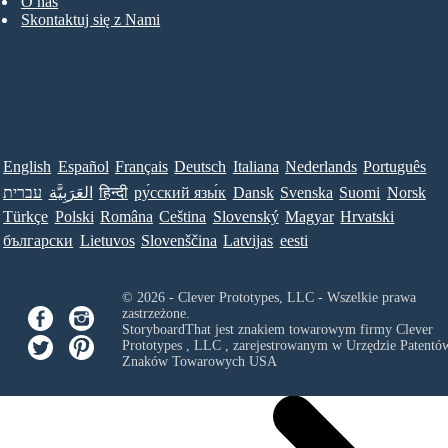
O nas
Skontaktuj się z Nami
English
Español
Français
Deutsch
Italiana
Nederlands
Português
עברית
العَرَبِيَّة
हिन्दी
ру́сский язы́к
Dansk
Svenska
Suomi
Norsk
Türkçe
Polski
Româna
Ceština
Slovenský
Magyar
Hrvatski
български
Lietuvos
Slovenščina
Latvijas
eesti
© 2026 - Clever Prototypes, LLC - Wszelkie prawa
zastrzeżone.
StoryboardThat jest znakiem towarowym firmy
Clever
Prototypes , LLC
, zarejestrowanym w Urzędzie Patentów
Znaków Towarowych USA