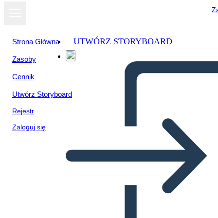
Za
UTWÓRZ STORYBOARD
Strona Główna
Zasoby
Wyświetl jako
Cennik
pokaz slajdów
Utwórz Storyboard
Rejestr
Zaloguj się