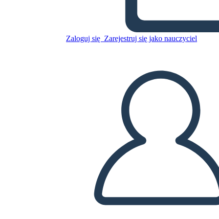
Raccolta differenziata
Zaloguj się
Zarejestruj się jako nauczyciel
Skopiuj tę scenorys
STWÓRZ SCENORYS
ODTWARZANIE POKAZU SLAJDÓW
PRZECZYTAJ MI