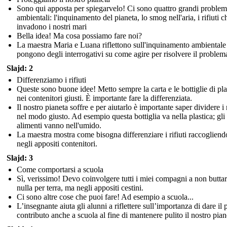
Sono qui apposta per spiegarvelo! Ci sono quattro grandi problem
ambientali: l'inquinamento del pianeta, lo smog nell'aria, i rifiuti c
invadono i nostri mari
Bella idea! Ma cosa possiamo fare noi?
La maestra Maria e Luana riflettono sull'inquinamento ambientale 
pongono degli interrogativi su come agire per risolvere il problem
Slajd: 2
Differenziamo i rifiuti
Queste sono buone idee! Metto sempre la carta e le bottiglie di pla
nei contenitori giusti. È importante fare la differenziata.
Il nostro pianeta soffre e per aiutarlo è importante saper dividere i r
nel modo giusto. Ad esempio questa bottiglia va nella plastica; gli
alimenti vanno nell'umido.
La maestra mostra come bisogna differenziare i rifiuti raccogliend
negli appositi contenitori.
Slajd: 3
Come comportarsi a scuola
Sì, verissimo! Devo coinvolgere tutti i miei compagni a non buttar
nulla per terra, ma negli appositi cestini.
Ci sono altre cose che puoi fare! Ad esempio a scuola...
L’insegnante aiuta gli alunni a riflettere sull’importanza di dare il 
contributo anche a scuola al fine di mantenere pulito il nostro pian