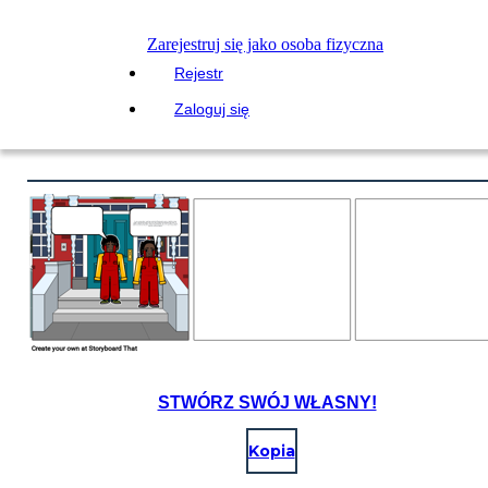
Zarejestruj się jako osoba fizyczna
Rejestr
Zaloguj się
STWÓRZ SWÓJ WŁASNY!
Kopia