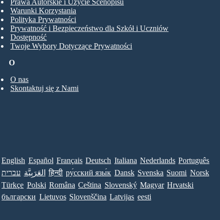
Prawa Autorskie i Użycie Scenopisu
Warunki Korzystania
Polityka Prywatności
Prywatność i Bezpieczeństwo dla Szkół i Uczniów
Dostępność
Twoje Wybory Dotyczące Prywatności
O
O nas
Skontaktuj się z Nami
English
Español
Français
Deutsch
Italiana
Nederlands
Português
עברית
العَرَبِيَّة
हिन्दी
ру́сский язы́к
Dansk
Svenska
Suomi
Norsk
Türkçe
Polski
Româna
Ceština
Slovenský
Magyar
Hrvatski
български
Lietuvos
Slovenščina
Latvijas
eesti