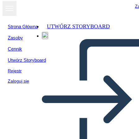
Za
UTWÓRZ STORYBOARD
Strona Główna
Zasoby
Wyświetl jako
Cennik
pokaz slajdów
Utwórz Storyboard
Rejestr
Zaloguj się
Untitled Storyboard