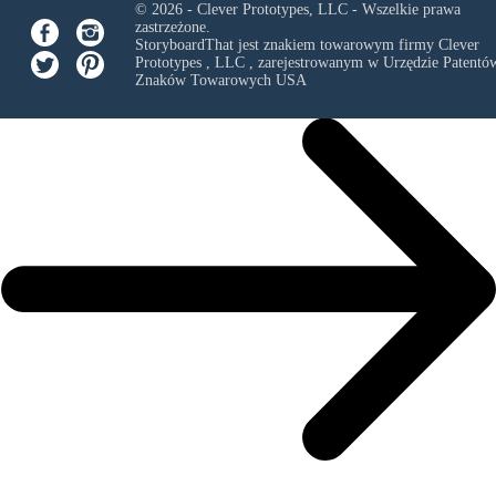
© 2026 - Clever Prototypes, LLC - Wszelkie prawa
zastrzeżone.
StoryboardThat jest znakiem towarowym firmy
Clever
Prototypes , LLC
, zarejestrowanym w Urzędzie Patentów
Znaków Towarowych USA