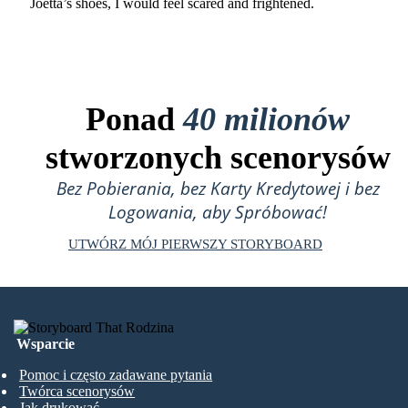
Joetta’s shoes, I would feel scared and frightened.
Ponad
40 milionów
stworzonych scenorysów
Bez Pobierania, bez Karty Kredytowej i bez
Logowania, aby Spróbować!
UTWÓRZ MÓJ PIERWSZY STORYBOARD
Wsparcie
Pomoc i często zadawane pytania
Twórca scenorysów
Jak drukować