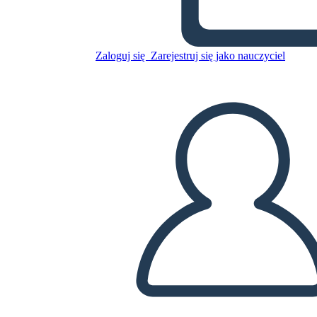
Skopiuj tę scenorys
STWÓRZ SCENORYS
Zaloguj się
Zarejestruj się jako nauczyciel
ODTWARZANIE POKAZU SLAJDÓW
PRZECZYTAJ MI