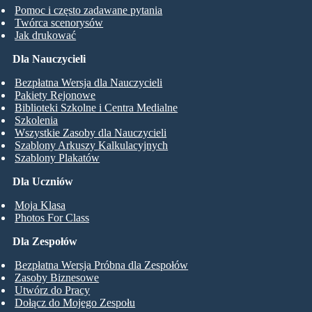
Pomoc i często zadawane pytania
Twórca scenorysów
Jak drukować
Dla Nauczycieli
Bezpłatna Wersja dla Nauczycieli
Pakiety Rejonowe
Biblioteki Szkolne i Centra Medialne
Szkolenia
Wszystkie Zasoby dla Nauczycieli
Szablony Arkuszy Kalkulacyjnych
Szablony Plakatów
Dla Uczniów
Moja Klasa
Photos For Class
Dla Zespołów
Bezpłatna Wersja Próbna dla Zespołów
Zasoby Biznesowe
Utwórz do Pracy
Dołącz do Mojego Zespołu