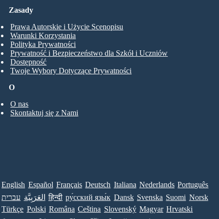
Zasady
Prawa Autorskie i Użycie Scenopisu
Warunki Korzystania
Polityka Prywatności
Prywatność i Bezpieczeństwo dla Szkół i Uczniów
Dostępność
Twoje Wybory Dotyczące Prywatności
O
O nas
Skontaktuj się z Nami
English
Español
Français
Deutsch
Italiana
Nederlands
Português
עברית
العَرَبِيَّة
हिन्दी
ру́сский язы́к
Dansk
Svenska
Suomi
Norsk
Türkçe
Polski
Româna
Ceština
Slovenský
Magyar
Hrvatski