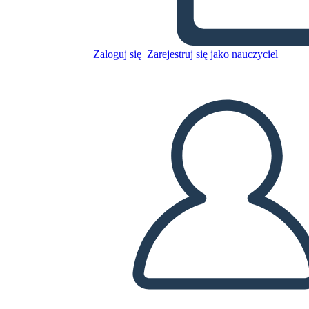
Skopiuj tę scenorys
STWÓRZ SCENORYS
Zaloguj się
Zarejestruj się jako nauczyciel
ODTWARZANIE POKAZU SLAJDÓW
PRZECZYTAJ MI