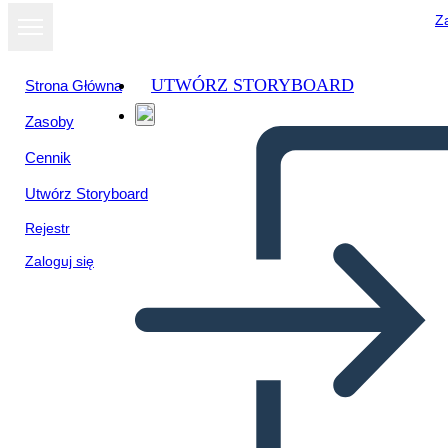
Za
UTWÓRZ STORYBOARD
Strona Główna
Zasoby
Wyświetl jako
Cennik
pokaz slajdów
Utwórz Storyboard
Rejestr
Zaloguj się
Untitled Storyboard