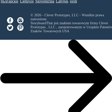
български
Lietuvos
Slovenščina
Latvijas
eesti
© 2026 - Clever Prototypes, LLC - Wszelkie prawa
zastrzeżone.
StoryboardThat jest znakiem towarowym firmy
Clever
Prototypes , LLC
, zarejestrowanym w Urzędzie Patentów
Znaków Towarowych USA