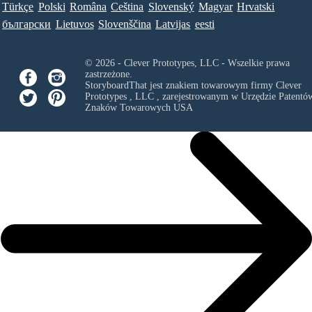
Türkçe
Polski
Româna
Ceština
Slovenský
Magyar
Hrvatski
български
Lietuvos
Slovenščina
Latvijas
eesti
© 2026 - Clever Prototypes, LLC - Wszelkie prawa
zastrzeżone.
StoryboardThat jest znakiem towarowym firmy
Clever
Prototypes , LLC
, zarejestrowanym w Urzędzie Patentów
Znaków Towarowych USA