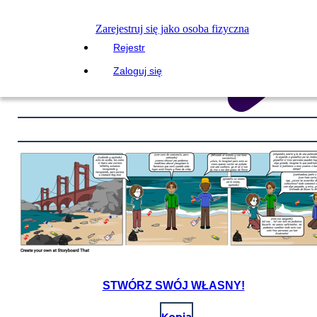
Zarejestruj się jako osoba fizyczna
Rejestr
Zaloguj się
STWÓRZ SWÓJ WŁASNY!
Kopia