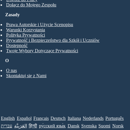
Dołącz do Mojego Zespołu
Zasady
Prawa Autorskie i Użycie Scenopisu
Warunki Korzystania
Polityka Prywatności
Prywatność i Bezpieczeństwo dla Szkół i Uczniów
Dostępność
Twoje Wybory Dotyczące Prywatności
O
O nas
Skontaktuj się z Nami
English
Español
Français
Deutsch
Italiana
Nederlands
Português
עברית
العَرَبِيَّة
हिन्दी
ру́сский язы́к
Dansk
Svenska
Suomi
Norsk