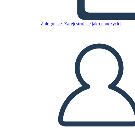
Skopiuj tę scenorys
Zaloguj się
Zarejestruj się jako nauczyciel
STWÓRZ SCENORYS
ODTWARZANIE POKAZU SLAJDÓW
PRZECZYTAJ MI