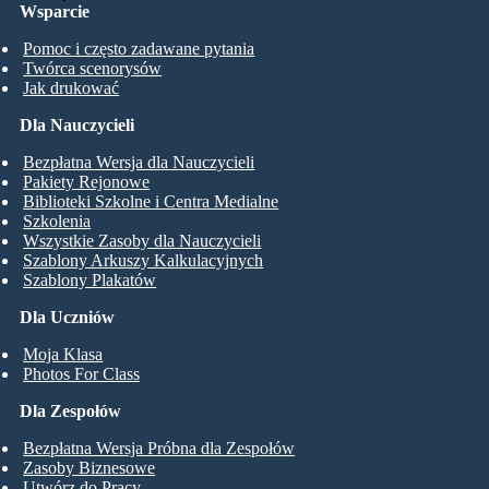
Wsparcie
Pomoc i często zadawane pytania
Twórca scenorysów
Jak drukować
Dla Nauczycieli
Bezpłatna Wersja dla Nauczycieli
Pakiety Rejonowe
Biblioteki Szkolne i Centra Medialne
Szkolenia
Wszystkie Zasoby dla Nauczycieli
Szablony Arkuszy Kalkulacyjnych
Szablony Plakatów
Dla Uczniów
Moja Klasa
Photos For Class
Dla Zespołów
Bezpłatna Wersja Próbna dla Zespołów
Zasoby Biznesowe
Utwórz do Pracy