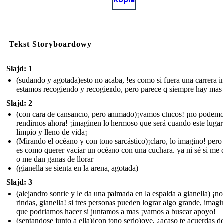
Tekst Storyboardowy
Slajd: 1
(sudando y agotada)esto no acaba, !es como si fuera una carrera in
estamos recogiendo y recogiendo, pero parece q siempre hay mas
Slajd: 2
(con cara de cansancio, pero animado)¡vamos chicos! ¡no podem
rendirnos ahora! ¡imaginen lo hermoso que será cuando este lugar
limpio y lleno de vida¡
(Mirando el océano y con tono sarcástico)¡claro, lo imagino! pero
es como querer vaciar un océano con una cuchara. ya ni sé si me d
o me dan ganas de llorar
(gianella se sienta en la arena, agotada)
Slajd: 3
(alejandro sonrie y le da una palmada en la espalda a gianella) ¡no
rindas, gianella! si tres personas pueden lograr algo grande, imagi
que podriamos hacer si juntamos a mas ¡vamos a buscar apoyo!
(sentandose junto a ella)(con tono serio)oye, ¿acaso te acuerdas 