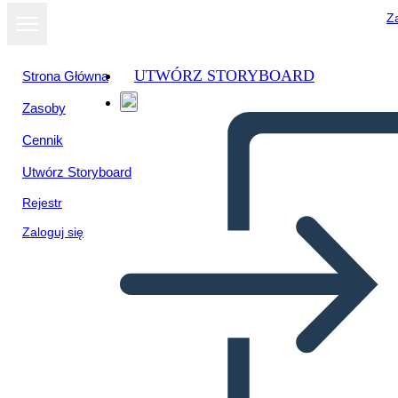
Za
UTWÓRZ STORYBOARD
Strona Główna
Zasoby
Wyświetl jako
Cennik
pokaz slajdów
Utwórz Storyboard
Rejestr
Zaloguj się
contaminacion de plasticos en
los oceanos