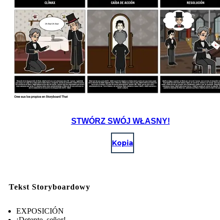
STWÓRZ SWÓJ WŁASNY!
Kopia
Tekst Storyboardowy
EXPOSICIÓN
¡Detente, señor!