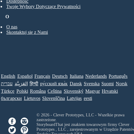
Dostępność
Twoje Wybory Dotyczące Prywatności
O
O nas
Skontaktuj się z Nami
English
Español
Français
Deutsch
Italiana
Nederlands
Português
עברית
العَرَبِيَّة
हिन्दी
ру́сский язы́к
Dansk
Svenska
Suomi
Norsk
Türkçe
Polski
Româna
Ceština
Slovenský
Magyar
Hrvatski
български
Lietuvos
Slovenščina
Latvijas
eesti
© 2026 - Clever Prototypes, LLC - Wszelkie prawa
zastrzeżone.
StoryboardThat jest znakiem towarowym firmy
Clever
Prototypes , LLC
, zarejestrowanym w Urzędzie Patentów