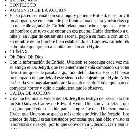
CONFLICTO
AUMENTO DE LA ACCIÓN
En su paseo semanal con su amigo y pariente Enfield, el señor Ut
un abogado, se encuentra de pie frente a una oscura y misteriosa 
en una calle agradable. Enfield relata una noche en que se encont
un hombre que tuvo que entrar en esa puerta. Había derribado a 
niña y, en lugar de causar una escena, pagó a su familia con un c
en nombre de un hombre bien establecido en Londres. Enfield rel
el hombre que golpeó a la niña fue llamado Hyde.
CLÍMAX
Oh Dios! Oh Dios!
Con la información de Enfield, Utterson se preocupa cada vez má
su amigo el Dr. Jekyll, que recientemente había cambiado su volu
de instruir que si le pasaba algo, todo debía darse a Hyde. Utterso
preocupado de que Jekyll esté siendo chantajeado por Hyde. Ade
está cada vez más alarmado por la apariencia de Hyde, que parec
convocar horror y odio a cualquiera que lo observe.
CAÍDA DE ACCIÓN
Una noche, una sirvienta del Dr. Jekyll es testigo del asesinato bru
un Sir Danvers Carew de Edward Hyde. Utterson va a Jekyll, qui
asegura que Hyde se ha ido para siempre. Le da a Utterson una ca
Hyde, que Utterson sospecha más tarde que Jekyll ha forjado. Lo
criados de Jekyll están asustados por cosas que han oído y visto e
laboratorio de Jekyll, por lo que convocan a Utterson. Derriban la