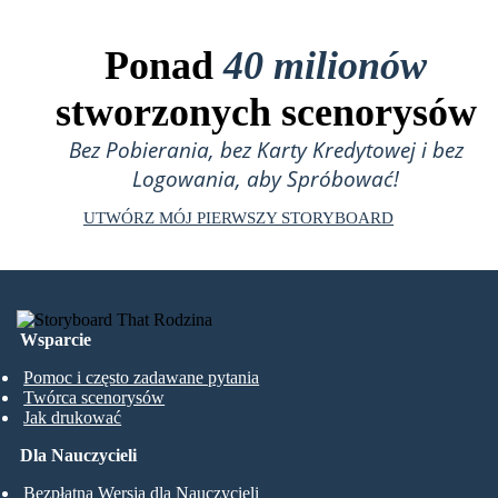
Ponad
40 milionów
stworzonych scenorysów
Bez Pobierania, bez Karty Kredytowej i bez
Logowania, aby Spróbować!
UTWÓRZ MÓJ PIERWSZY STORYBOARD
Wsparcie
Pomoc i często zadawane pytania
Twórca scenorysów
Jak drukować
Dla Nauczycieli
Bezpłatna Wersja dla Nauczycieli