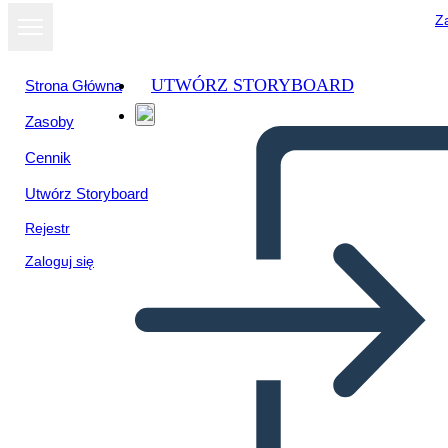
Za
UTWÓRZ STORYBOARD
Strona Główna
Zasoby
Wyświetl jako
Cennik
pokaz slajdów
Utwórz Storyboard
Rejestr
Zaloguj się