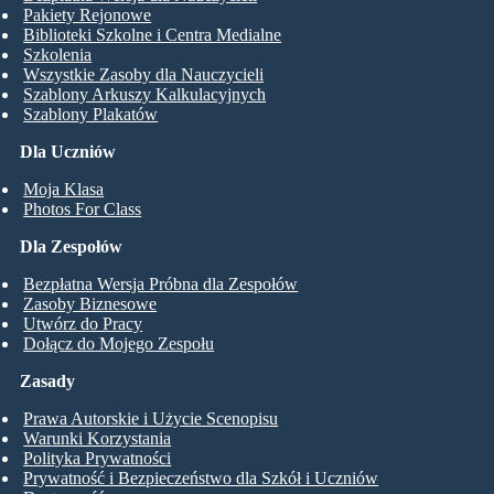
Pakiety Rejonowe
Biblioteki Szkolne i Centra Medialne
Szkolenia
Wszystkie Zasoby dla Nauczycieli
Szablony Arkuszy Kalkulacyjnych
Szablony Plakatów
Dla Uczniów
Moja Klasa
Photos For Class
Dla Zespołów
Bezpłatna Wersja Próbna dla Zespołów
Zasoby Biznesowe
Utwórz do Pracy
Dołącz do Mojego Zespołu
Zasady
Prawa Autorskie i Użycie Scenopisu
Warunki Korzystania
Polityka Prywatności
Prywatność i Bezpieczeństwo dla Szkół i Uczniów