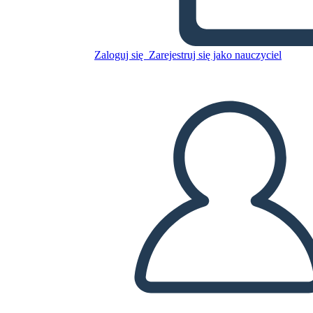
Untitled Storyboard
Zaloguj się
Zarejestruj się jako nauczyciel
Skopiuj tę scenorys
STWÓRZ SCENORYS
ODTWARZANIE POKAZU SLAJDÓW
PRZECZYTAJ MI