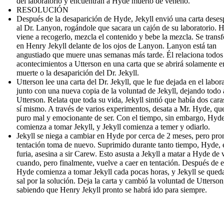
del laboratorio y encuentran a Hyde muerto de veneno.
RESOLUCIÓN
Después de la desaparición de Hyde, Jekyll envió una carta dese
al Dr. Lanyon, rogándole que sacara un cajón de su laboratorio. 
viene a recogerlo, mezcla el contenido y bebe la mezcla. Se trans
en Henry Jekyll delante de los ojos de Lanyon. Lanyon está tan
angustiado que muere unas semanas más tarde. Él relaciona todos
acontecimientos a Utterson en una carta que se abrirá solamente e
muerte o la desaparición del Dr. Jekyll.
Utterson lee una carta del Dr. Jekyll, que le fue dejada en el labora
junto con una nueva copia de la voluntad de Jekyll, dejando todo 
Utterson. Relata que toda su vida, Jekyll sintió que había dos cara
sí mismo. A través de varios experimentos, desata a Mr. Hyde, qu
puro mal y emocionante de ser. Con el tiempo, sin embargo, Hyd
comienza a tomar Jekyll, y Jekyll comienza a temer y odiarlo.
Jekyll se niega a cambiar en Hyde por cerca de 2 meses, pero pron
tentación toma de nuevo. Suprimido durante tanto tiempo, Hyde, 
furia, asesina a sir Carew. Esto asusta a Jekyll a matar a Hyde de 
cuando, pero finalmente, vuelve a caer en tentación. Después de e
Hyde comienza a tomar Jekyll cada pocas horas, y Jekyll se queda
sal por la solución. Deja la carta y cambió la voluntad de Utterson
sabiendo que Henry Jekyll pronto se habrá ido para siempre.