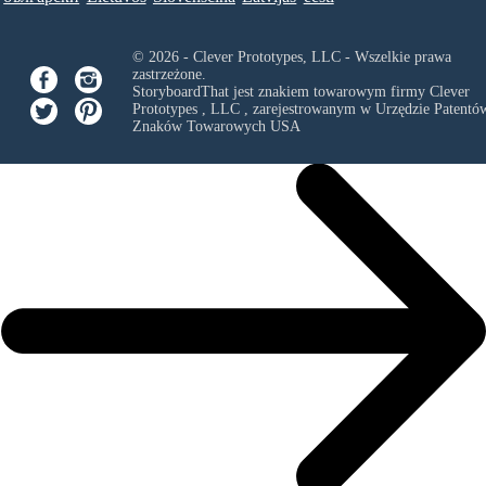
© 2026 - Clever Prototypes, LLC - Wszelkie prawa
zastrzeżone.
StoryboardThat jest znakiem towarowym firmy
Clever
Prototypes , LLC
, zarejestrowanym w Urzędzie Patentów
Znaków Towarowych USA