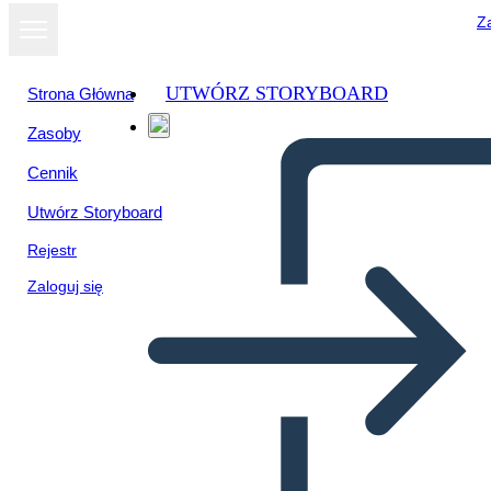
Za
UTWÓRZ STORYBOARD
Strona Główna
Zasoby
Wyświetl jako
Cennik
pokaz slajdów
Utwórz Storyboard
Rejestr
Zaloguj się