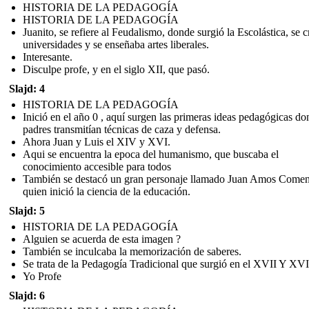
HISTORIA DE LA PEDAGOGÍA
HISTORIA DE LA PEDAGOGÍA
Juanito, se refiere al Feudalismo, donde surgió la Escolástica, se 
universidades y se enseñaba artes liberales.
Interesante.
Disculpe profe, y en el siglo XII, que pasó.
Slajd: 4
HISTORIA DE LA PEDAGOGÍA
Inició en el año 0 , aquí surgen las primeras ideas pedagógicas do
padres transmitían técnicas de caza y defensa.
Ahora Juan y Luis el XIV y XVI.
Aqui se encuentra la epoca del humanismo, que buscaba el
conocimiento accesible para todos
También se destacó un gran personaje llamado Juan Amos Come
quien inició la ciencia de la educación.
Slajd: 5
HISTORIA DE LA PEDAGOGÍA
Alguien se acuerda de esta imagen ?
También se inculcaba la memorización de saberes.
Se trata de la Pedagogía Tradicional que surgió en el XVII Y XVI
Yo Profe
Slajd: 6