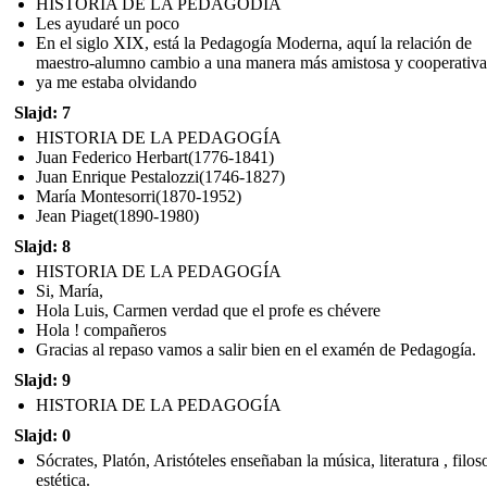
HISTORIA DE LA PEDAGODÍA
Les ayudaré un poco
En el siglo XIX, está la Pedagogía Moderna, aquí la relación de
maestro-alumno cambio a una manera más amistosa y cooperativa
ya me estaba olvidando
Slajd: 7
HISTORIA DE LA PEDAGOGÍA
Juan Federico Herbart(1776-1841)
Juan Enrique Pestalozzi(1746-1827)
María Montesorri(1870-1952)
Jean Piaget(1890-1980)
Slajd: 8
HISTORIA DE LA PEDAGOGÍA
Si, María,
Hola Luis, Carmen verdad que el profe es chévere
Hola ! compañeros
Gracias al repaso vamos a salir bien en el examén de Pedagogía.
Slajd: 9
HISTORIA DE LA PEDAGOGÍA
Slajd: 0
Sócrates, Platón, Aristóteles enseñaban la música, literatura , filos
estética.