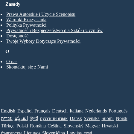
Zasady
Prawa Autorskie i Użycie Scenopisu
Warunki Korzystania
Polityka Prywatności
Prywatność i Bezpieczeństwo dla Szkół i Uczniów
Dostępność
Twoje Wybory Dotyczące Prywatności
O
O nas
Skontaktuj się z Nami
English
Español
Français
Deutsch
Italiana
Nederlands
Português
עברית
العَرَبِيَّة
हिन्दी
ру́сский язы́к
Dansk
Svenska
Suomi
Norsk
Türkçe
Polski
Româna
Ceština
Slovenský
Magyar
Hrvatski
български
Lietuvos
Slovenščina
Latvijas
eesti