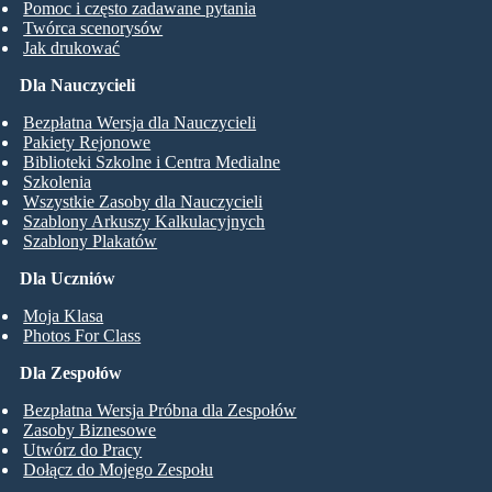
Pomoc i często zadawane pytania
Twórca scenorysów
Jak drukować
Dla Nauczycieli
Bezpłatna Wersja dla Nauczycieli
Pakiety Rejonowe
Biblioteki Szkolne i Centra Medialne
Szkolenia
Wszystkie Zasoby dla Nauczycieli
Szablony Arkuszy Kalkulacyjnych
Szablony Plakatów
Dla Uczniów
Moja Klasa
Photos For Class
Dla Zespołów
Bezpłatna Wersja Próbna dla Zespołów
Zasoby Biznesowe
Utwórz do Pracy
Dołącz do Mojego Zespołu