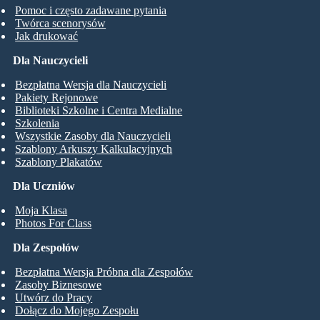
Pomoc i często zadawane pytania
Twórca scenorysów
Jak drukować
Dla Nauczycieli
Bezpłatna Wersja dla Nauczycieli
Pakiety Rejonowe
Biblioteki Szkolne i Centra Medialne
Szkolenia
Wszystkie Zasoby dla Nauczycieli
Szablony Arkuszy Kalkulacyjnych
Szablony Plakatów
Dla Uczniów
Moja Klasa
Photos For Class
Dla Zespołów
Bezpłatna Wersja Próbna dla Zespołów
Zasoby Biznesowe
Utwórz do Pracy
Dołącz do Mojego Zespołu