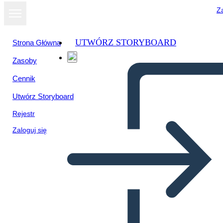
Za
UTWÓRZ STORYBOARD
Strona Główna
Zasoby
Wyświetl jako
Cennik
pokaz slajdów
Utwórz Storyboard
Rejestr
Zaloguj się
Untitled Storyboard