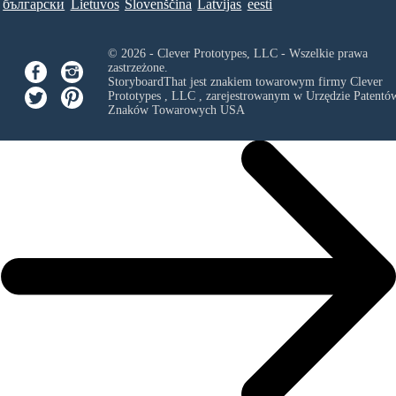
български
Lietuvos
Slovenščina
Latvijas
eesti
© 2026 - Clever Prototypes, LLC - Wszelkie prawa
zastrzeżone.
StoryboardThat jest znakiem towarowym firmy
Clever
Prototypes , LLC
, zarejestrowanym w Urzędzie Patentów
Znaków Towarowych USA