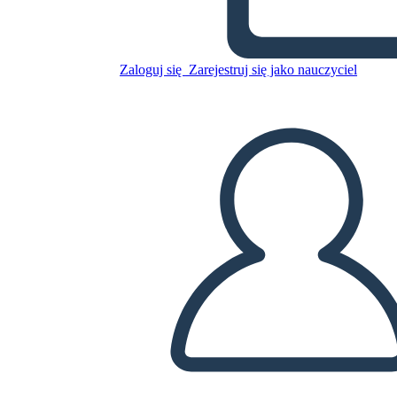
Skopiuj tę scenorys
STWÓRZ SCENORYS
Zaloguj się
Zarejestruj się jako nauczyciel
ODTWARZANIE POKAZU SLAJDÓW
PRZECZYTAJ MI