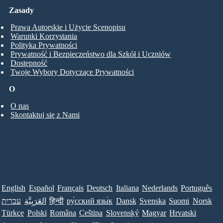
Zasady
Prawa Autorskie i Użycie Scenopisu
Warunki Korzystania
Polityka Prywatności
Prywatność i Bezpieczeństwo dla Szkół i Uczniów
Dostępność
Twoje Wybory Dotyczące Prywatności
O
O nas
Skontaktuj się z Nami
English
Español
Français
Deutsch
Italiana
Nederlands
Português
עברית
العَرَبِيَّة
हिन्दी
ру́сский язы́к
Dansk
Svenska
Suomi
Norsk
Türkçe
Polski
Româna
Ceština
Slovenský
Magyar
Hrvatski