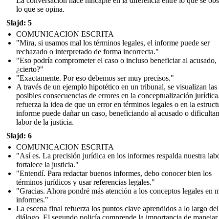
La conversación hace hincapié en la diferencia entre lo que se ob
lo que se opina.
Slajd: 5
COMUNICACION ESCRITA
"Mira, si usamos mal los términos legales, el informe puede ser
rechazado o interpretado de forma incorrecta."
"Eso podría comprometer el caso o incluso beneficiar al acusado,
¿cierto?"
"Exactamente. Por eso debemos ser muy precisos."
A través de un ejemplo hipotético en un tribunal, se visualizan las
posibles consecuencias de errores en la conceptualización jurídica
refuerza la idea de que un error en términos legales o en la estruct
informe puede dañar un caso, beneficiando al acusado o dificulta
labor de la justicia.
Slajd: 6
COMUNICACION ESCRITA
"Así es. La precisión jurídica en los informes respalda nuestra lab
fortalece la justicia."
"Entendí. Para redactar buenos informes, debo conocer bien los
términos jurídicos y usar referencias legales."
"Gracias. Ahora pondré más atención a los conceptos legales en 
informes."
La escena final refuerza los puntos clave aprendidos a lo largo del
diálogo. El segundo policía comprende la importancia de manejar