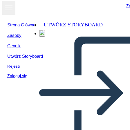
Za
UTWÓRZ STORYBOARD
Strona Główna
Zasoby
Wyświetl jako
Cennik
pokaz slajdów
Utwórz Storyboard
Rejestr
Zaloguj się