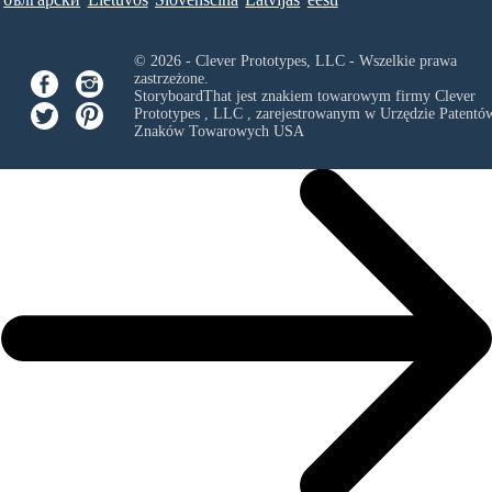
© 2026 - Clever Prototypes, LLC - Wszelkie prawa
zastrzeżone.
StoryboardThat jest znakiem towarowym firmy
Clever
Prototypes , LLC
, zarejestrowanym w Urzędzie Patentów
Znaków Towarowych USA