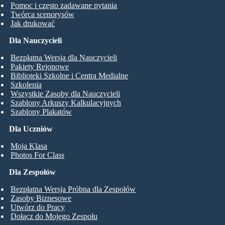
Pomoc i często zadawane pytania
Twórca scenorysów
Jak drukować
Dla Nauczycieli
Bezpłatna Wersja dla Nauczycieli
Pakiety Rejonowe
Biblioteki Szkolne i Centra Medialne
Szkolenia
Wszystkie Zasoby dla Nauczycieli
Szablony Arkuszy Kalkulacyjnych
Szablony Plakatów
Dla Uczniów
Moja Klasa
Photos For Class
Dla Zespołów
Bezpłatna Wersja Próbna dla Zespołów
Zasoby Biznesowe
Utwórz do Pracy
Dołącz do Mojego Zespołu