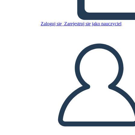
Untitled Storyboard
Zaloguj się
Zarejestruj się jako nauczyciel
Skopiuj tę scenorys
STWÓRZ SCENORYS
ODTWARZANIE POKAZU SLAJDÓW
PRZECZYTAJ MI