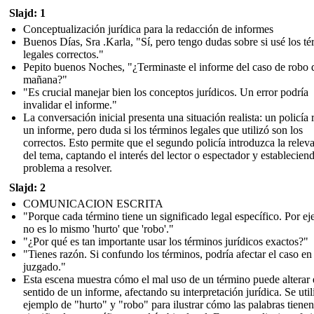
Slajd: 1
Conceptualización jurídica para la redacción de informes
Buenos Días, Sra .Karla, "Sí, pero tengo dudas sobre si usé los t
legales correctos."
Pepito buenos Noches, "¿Terminaste el informe del caso de robo 
mañana?"
"Es crucial manejar bien los conceptos jurídicos. Un error podría
invalidar el informe."
La conversación inicial presenta una situación realista: un policía 
un informe, pero duda si los términos legales que utilizó son los
correctos. Esto permite que el segundo policía introduzca la relev
del tema, captando el interés del lector o espectador y estableciend
problema a resolver.
Slajd: 2
COMUNICACION ESCRITA
"Porque cada término tiene un significado legal específico. Por e
no es lo mismo 'hurto' que 'robo'."
"¿Por qué es tan importante usar los términos jurídicos exactos?"
"Tienes razón. Si confundo los términos, podría afectar el caso en 
juzgado."
Esta escena muestra cómo el mal uso de un término puede alterar 
sentido de un informe, afectando su interpretación jurídica. Se util
ejemplo de "hurto" y "robo" para ilustrar cómo las palabras tienen