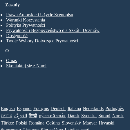
Zasady
Prawa Autorskie i Użycie Scenopisu
Warunki Korzystania
Polityka Prywatności
Prywatność i Bezpieczeństwo dla Szkół i Uczniów
Dostępność
Twoje Wybory Dotyczące Prywatności
O
O nas
Skontaktuj się z Nami
English
Español
Français
Deutsch
Italiana
Nederlands
Português
עברית
العَرَبِيَّة
हिन्दी
ру́сский язы́к
Dansk
Svenska
Suomi
Norsk
Türkçe
Polski
Româna
Ceština
Slovenský
Magyar
Hrvatski
български
Lietuvos
Slovenščina
Latvijas
eesti