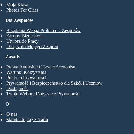
Moja Klasa
Photos For Class
Dla Zespołów
Bezpłatna Wersja Próbna dla Zespołów
Zasoby Biznesowe
Utwórz do Pracy
Dołącz do Mojego Zespołu
Zasady
Prawa Autorskie i Użycie Scenopisu
Warunki Korzystania
Polityka Prywatności
Prywatność i Bezpieczeństwo dla Szkół i Uczniów
Dostępność
Twoje Wybory Dotyczące Prywatności
O
O nas
Skontaktuj się z Nami