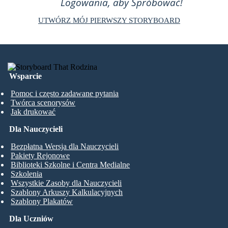
Logowania, aby Spróbować!
UTWÓRZ MÓJ PIERWSZY STORYBOARD
Wsparcie
Pomoc i często zadawane pytania
Twórca scenorysów
Jak drukować
Dla Nauczycieli
Bezpłatna Wersja dla Nauczycieli
Pakiety Rejonowe
Biblioteki Szkolne i Centra Medialne
Szkolenia
Wszystkie Zasoby dla Nauczycieli
Szablony Arkuszy Kalkulacyjnych
Szablony Plakatów
Dla Uczniów