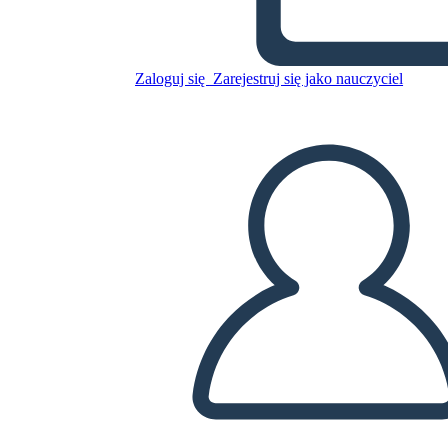
Untitled Storyboard
Zaloguj się
Zarejestruj się jako nauczyciel
Skopiuj tę scenorys
STWÓRZ SCENORYS
ODTWARZANIE POKAZU SLAJDÓW
PRZECZYTAJ MI