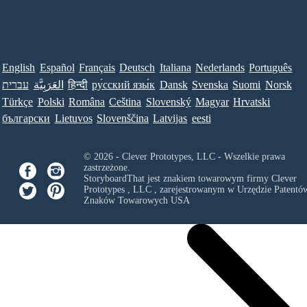
English
Español
Français
Deutsch
Italiana
Nederlands
Português
עברית
العَرَبِيَّة
हिन्दी
ру́сский язы́к
Dansk
Svenska
Suomi
Norsk
Türkçe
Polski
Româna
Ceština
Slovenský
Magyar
Hrvatski
български
Lietuvos
Slovenščina
Latvijas
eesti
© 2026 - Clever Prototypes, LLC - Wszelkie prawa
zastrzeżone.
StoryboardThat jest znakiem towarowym firmy
Clever
Prototypes , LLC
, zarejestrowanym w Urzędzie Patentów
Znaków Towarowych USA