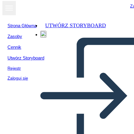
Za
UTWÓRZ STORYBOARD
Strona Główna
Zasoby
Wyświetl jako
Cennik
pokaz slajdów
Utwórz Storyboard
Rejestr
Zaloguj się