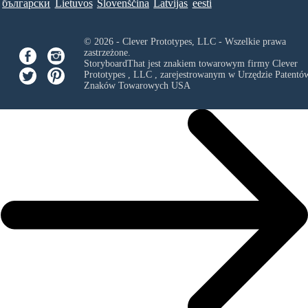
български
Lietuvos
Slovenščina
Latvijas
eesti
© 2026 - Clever Prototypes, LLC - Wszelkie prawa
zastrzeżone.
StoryboardThat jest znakiem towarowym firmy
Clever
Prototypes , LLC
, zarejestrowanym w Urzędzie Patentów
Znaków Towarowych USA