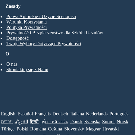
Zasady
Prawa Autorskie i Użycie Scenopisu
Warunki Korzystania
Polityka Prywatności
Prywatność i Bezpieczeństwo dla Szkół i Uczniów
Dostępność
Twoje Wybory Dotyczące Prywatności
O
O nas
Skontaktuj się z Nami
English
Español
Français
Deutsch
Italiana
Nederlands
Português
עברית
العَرَبِيَّة
हिन्दी
ру́сский язы́к
Dansk
Svenska
Suomi
Norsk
Türkçe
Polski
Româna
Ceština
Slovenský
Magyar
Hrvatski