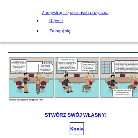
Zarejestruj się jako osoba fizyczna
Rejestr
Zaloguj się
STWÓRZ SWÓJ WŁASNY!
Kopia