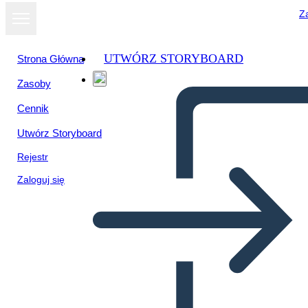
Za
UTWÓRZ STORYBOARD
Strona Główna
Zasoby
Wyświetl jako
Cennik
pokaz slajdów
Utwórz Storyboard
Rejestr
Zaloguj się
Que es la contabilidad