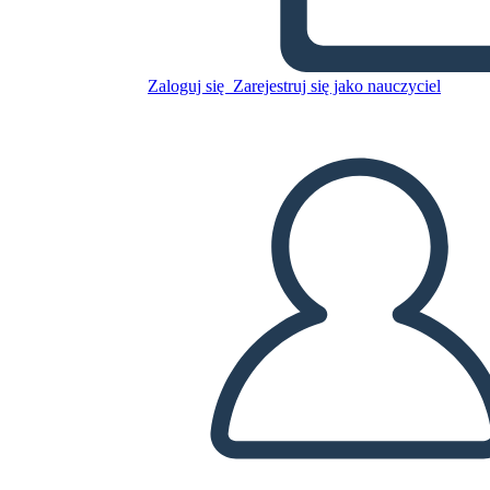
Skopiuj tę scenorys
STWÓRZ SCENORYS
Zaloguj się
Zarejestruj się jako nauczyciel
ODTWARZANIE POKAZU SLAJDÓW
PRZECZYTAJ MI