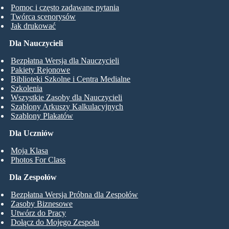
Pomoc i często zadawane pytania
Twórca scenorysów
Jak drukować
Dla Nauczycieli
Bezpłatna Wersja dla Nauczycieli
Pakiety Rejonowe
Biblioteki Szkolne i Centra Medialne
Szkolenia
Wszystkie Zasoby dla Nauczycieli
Szablony Arkuszy Kalkulacyjnych
Szablony Plakatów
Dla Uczniów
Moja Klasa
Photos For Class
Dla Zespołów
Bezpłatna Wersja Próbna dla Zespołów
Zasoby Biznesowe
Utwórz do Pracy
Dołącz do Mojego Zespołu