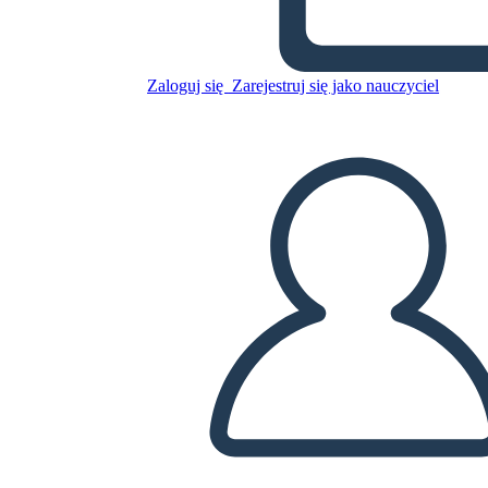
Skopiuj tę scenorys
STWÓRZ SCENORYS
Zaloguj się
Zarejestruj się jako nauczyciel
ODTWARZANIE POKAZU SLAJDÓW
PRZECZYTAJ MI