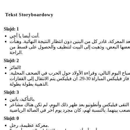
Tekst Storyboardowy
Slajd: 1
أنت أيضا يا أخي.
عد المعركة، غادر كل من البنين دون انتظار النتيجة النهائية. وهنأت
عضها البعض، وذهبت إلى البيت لتنظيف والحصول على قسط من
الراحة.
Slajd: 2
الفائز!
باح اليوم التالي، وقراءة الأولاد حول الحرب في الصحف المحلية
فاز فيليكس المباراة 30-29. ان فيليكس يتم الانتقال إلى القفازات
الذهبية بطولة بطولة.
Slajd: 3
بالتأكيد، بانين.
التقى فيليكس وأنطونيو بعد ظهر ذلك اليوم، لم تكن هناك مشاعر
Slajd: 0
معركة عظيمة، رجل.