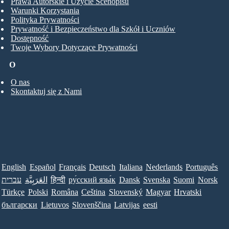
Prawa Autorskie i Użycie Scenopisu
Warunki Korzystania
Polityka Prywatności
Prywatność i Bezpieczeństwo dla Szkół i Uczniów
Dostępność
Twoje Wybory Dotyczące Prywatności
O
O nas
Skontaktuj się z Nami
English
Español
Français
Deutsch
Italiana
Nederlands
Português
עברית
العَرَبِيَّة
हिन्दी
ру́сский язы́к
Dansk
Svenska
Suomi
Norsk
Türkçe
Polski
Româna
Ceština
Slovenský
Magyar
Hrvatski
български
Lietuvos
Slovenščina
Latvijas
eesti