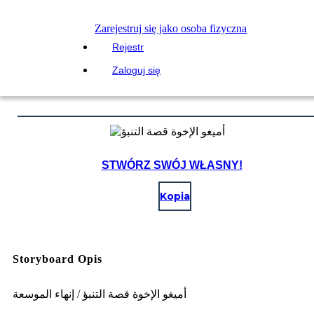
Zarejestruj się jako osoba fizyczna
Rejestr
Zaloguj się
STWÓRZ SWÓJ WŁASNY!
Kopia
Storyboard Opis
أميغو الإخوة قصة التنبؤ / إنهاء الموسعة