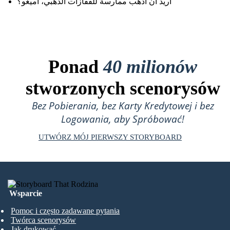
أريد أن أذهب ممارسة للقفازات الذهبي، أميغو؟
Ponad
40 milionów
stworzonych scenorysów
Bez Pobierania, bez Karty Kredytowej i bez
Logowania, aby Spróbować!
UTWÓRZ MÓJ PIERWSZY STORYBOARD
Wsparcie
Pomoc i często zadawane pytania
Twórca scenorysów
Jak drukować