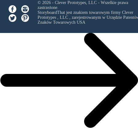
© 2026 - Clever Prototypes, LLC - Wszelkie prawa
zastrzeżone.
StoryboardThat jest znakiem towarowym firmy
Clever
Prototypes , LLC
, zarejestrowanym w Urzędzie Patentów
Znaków Towarowych USA