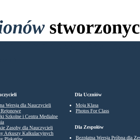
lionów
stworzonyc
Karty Kredytowej i bez Logo
BOARD
czycieli
Dla Uczniów
na Wersja dla Nauczycieli
Moja Klasa
y Rejonowe
Photos For Class
eki Szkolne i Centra Medialne
ia
Dla Zespołów
ie Zasoby dla Nauczycieli
ny Arkuszy Kalkulacyjnych
Bezpłatna Wersja Próbna dla Z
ny Plakatów