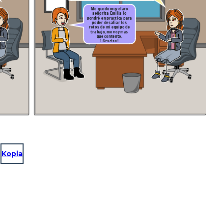
Me quedo muy claro
señorita Emilia lo
pondré en practica para
poder desafiar los
retos de mi equipo de
trabajo, me voy mas
que contento,
¡ Gracias!
Kopia