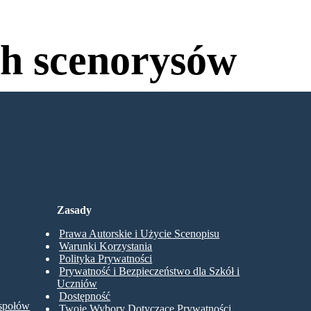
h scenorysów
wania, aby Spróbować!
Zasady
Prawa Autorskie i Użycie Scenopisu
Warunki Korzystania
Polityka Prywatności
Prywatność i Bezpieczeństwo dla Szkół i
Uczniów
Dostępność
espołów
Twoje Wybory Dotyczące Prywatności