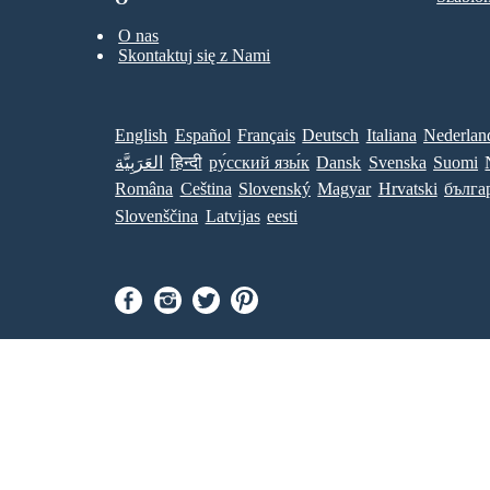
O nas
Skontaktuj się z Nami
English
Español
Français
Deutsch
Italiana
Nederlan
العَرَبِيَّة
हिन्दी
ру́сский язы́к
Dansk
Svenska
Suomi
Româna
Ceština
Slovenský
Magyar
Hrvatski
бълга
Slovenščina
Latvijas
eesti