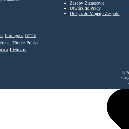
Zasoby Biznesowe
Utwórz do Pracy
Dołącz do Mojego Zespołu
ds
Português
עברית
Norsk
Türkçe
Polski
рски
Lietuvos
© 20
Stor