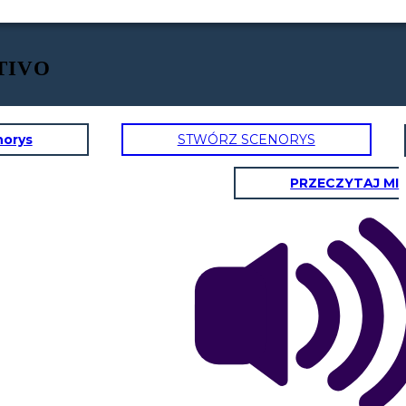
TIVO
norys
STWÓRZ SCENORYS
PRZECZYTAJ MI
do, no te preocupes
yudaré, a superar
s miedos que te
den demostrar tu
¿Sebastian sabes cuáles
otencial de un buen
son las 6 estrategias de
lider
Heifetz?
¿ Cuáles son señorita
Emilia?
La primera es
" Mirar desde el
es
balcón",
co
nsiste en tomar una
e
distancia prudente para visua
lizar
n
todo el panorama del problema, asi
como
la segunda estrategia. Aqui
vemos que hacer y quien debes
hacerlo.
"Identificar el desafío
adaptativo". En la tercera
entras a
tu rol principal
"Regular el
Estrés
",
aqui debes orientar y manejar el
conflicto. ¡Crear un ambiente de
confianza!