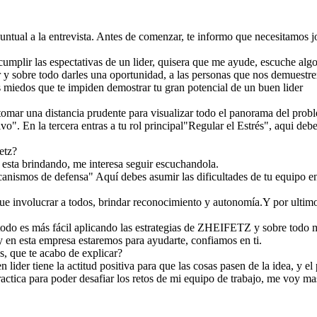
 puntual a la entrevista. Antes de comenzar, te informo que necesitamos j
mplir las espectativas de un lider, quisera que me ayude, escuche algo 
y sobre todo darles una oportunidad, a las personas que nos demuestre
s miedos que te impiden demostrar tu gran potencial de un buen lider
 tomar una distancia prudente para visualizar todo el panorama del pro
ivo". En la tercera entras a tu rol principal"Regular el Estrés", aqui deb
etz?
 esta brindando, me interesa seguir escuchandola.
ecanismos de defensa" Aquí debes asumir las dificultades de tu equipo e
 que involucrar a todos, brindar reconocimiento y autonomía.Y por ultimo
odo es más fácil aplicando las estrategias de ZHEIFETZ y sobre todo 
 en esta empresa estaremos para ayudarte, confiamos en ti.
s, que te acabo de explicar?
 lider tiene la actitud positiva para que las cosas pasen de la idea, y el 
ctica para poder desafiar los retos de mi equipo de trabajo, me voy ma