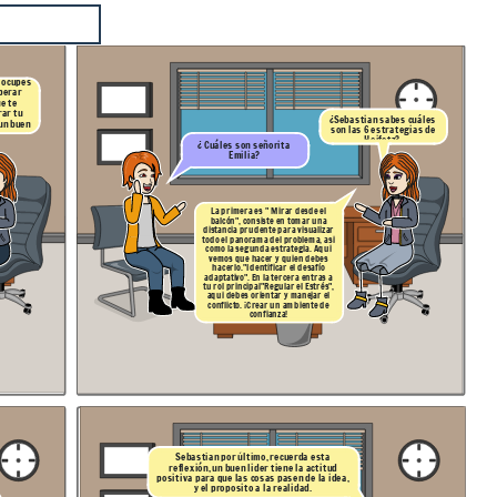
reocupes
perar
e te
ar tu
¿Sebastian sabes cuáles
 un buen
son las 6 estrategias de
Heifetz?
¿ Cuáles son señorita
Emilia?
La primera es
" Mirar desde el
balcón",
co
nsiste en tomar una
distancia prudente para visua
lizar
todo el panorama del problema, asi
como
la segunda estrategia. Aqui
vemos que hacer y quien debes
hacerlo.
"Identificar el desafío
adaptativo". En la tercera
entras a
tu rol principal
"Regular el
Estrés
",
aqui debes orientar y manejar el
conflicto. ¡Crear un ambiente de
confianza!
Sebastian por último, recuerda esta
reflexión, un buen lider tiene la actitud
positiva para que las cosas pasen de la idea,
y el proposito a la realidad.