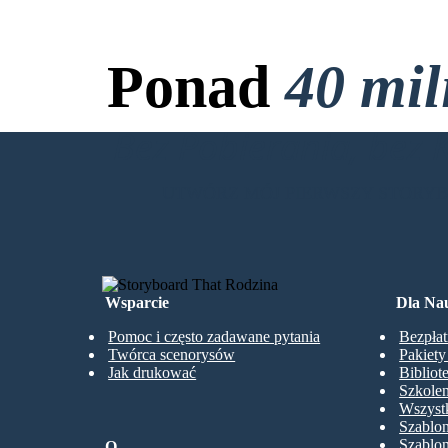
Ponad
40 mi
Bez Pobierania, bez 
UTWÓRZ MÓJ PIERWSZY STORY
Wsparcie
Dla Nau
Pomoc i często zadawane pytania
Bezpłat
Twórca scenorysów
Pakiet
Jak drukować
Bibliot
Szkolen
Wszystk
Szablo
Szablo
O