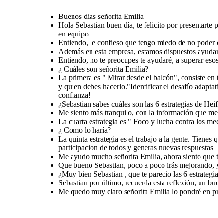
Que bueno Sebastian,
distancia prudente para visua
lizar
poco a poco irás
todo el panorama del problema, asi
mejorando, y en esta
como
la segunda estrategia. Aqui
empresa estaremos para
vemos que hacer y quien debes
hacerlo.
"Identificar el desafío
ayudarte, confiamos en
Buenos dias señorita Emilia
adaptativo". En la tercera
entras a
ti.
tu rol principal
"Regular el
Estrés
",
aqui debes orientar y manejar el
Hola Sebastian buen día, te felicito por presentarte
conflicto. ¡Crear un ambiente de
confianza!
en equipo.
Entiendo, le confieso que tengo miedo de no poder cu
Además en esta empresa, estamos dispuestos ayudar 
Entiendo, no te preocupes te ayudaré, a superar eso
¿ Cuáles son señorita Emilia?
Sebastian por último, recuerda esta
La primera es " Mirar desde el balcón", consiste en
reflexión, un buen lider tiene la actitud
positiva para que las cosas pasen de la idea,
y el proposito a la realidad.
y quien debes hacerlo."Identificar el desafío adaptat
Me quedo muy claro
confianza!
señorita Emilia lo
pondré en practica para
¿Sebastian sabes cuáles son las 6 estrategias de Heif
poder desafiar los
retos de mi equipo de
trabajo, me voy mas
Me siento más tranquilo, con la información que me
que contento,
¡ Gracias!
La cuarta estrategia es " Foco y lucha contra los m
¿ Como lo haría?
La quinta estrategia es el trabajo a la gente. Tienes
participacion de todos y generas nuevas respuestas
Me ayudo mucho señorita Emilia, ahora siento que t
Que bueno Sebastian, poco a poco irás mejorando, y
¿Muy bien Sebastian , que te parecio las 6 estrategia
Sebastian por último, recuerda esta reflexión, un buen
Me quedo muy claro señorita Emilia lo pondré en pra