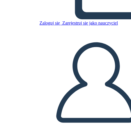
Skopiuj tę scenorys
Zaloguj się
Zarejestruj się jako nauczyciel
STWÓRZ SCENORYS
ODTWARZANIE POKAZU SLAJDÓW
PRZECZYTAJ MI