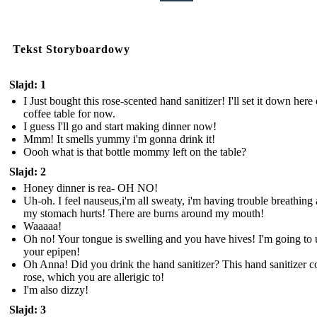
Tekst Storyboardowy
Slajd: 1
I Just bought this rose-scented hand sanitizer! I'll set it down here
coffee table for now.
I guess I'll go and start making dinner now!
Mmm! It smells yummy i'm gonna drink it!
Oooh what is that bottle mommy left on the table?
Slajd: 2
Honey dinner is rea- OH NO!
Uh-oh. I feel nauseus,i'm all sweaty, i'm having trouble breathing
my stomach hurts! There are burns around my mouth!
Waaaaa!
Oh no! Your tongue is swelling and you have hives! I'm going to 
your epipen!
Oh Anna! Did you drink the hand sanitizer? This hand sanitizer c
rose, which you are allerigic to!
I'm also dizzy!
Slajd: 3