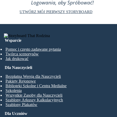
Logowania, aby Spróbować!
UTWÓRZ MÓJ PIERWSZY STORYBOARD
Wsparcie
Pomoc i często zadawane pytania
Twórca scenorysów
Jak drukować
Dla Nauczycieli
Bezpłatna Wersja dla Nauczycieli
Pakiety Rejonowe
Biblioteki Szkolne i Centra Medialne
Szkolenia
Wszystkie Zasoby dla Nauczycieli
Szablony Arkuszy Kalkulacyjnych
Szablony Plakatów
Dla Uczniów