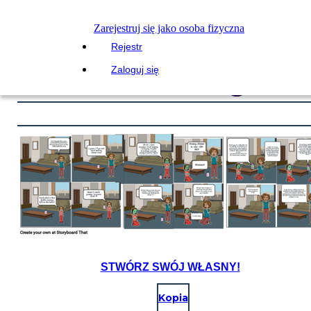
Zarejestruj się jako osoba fizyczna
Rejestr
Zaloguj się
STWÓRZ SWÓJ WŁASNY!
Kopia