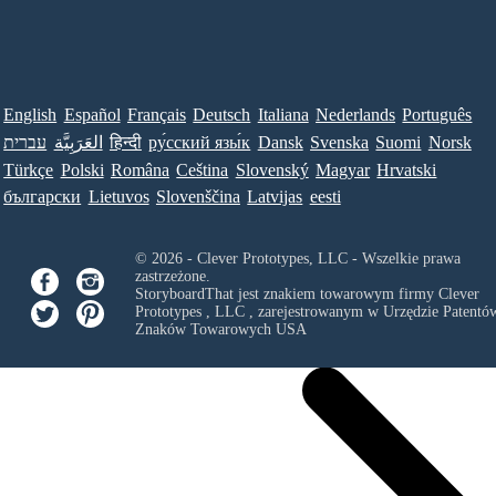
English
Español
Français
Deutsch
Italiana
Nederlands
Português
עברית
العَرَبِيَّة
हिन्दी
ру́сский язы́к
Dansk
Svenska
Suomi
Norsk
Türkçe
Polski
Româna
Ceština
Slovenský
Magyar
Hrvatski
български
Lietuvos
Slovenščina
Latvijas
eesti
© 2026 - Clever Prototypes, LLC - Wszelkie prawa
zastrzeżone.
StoryboardThat jest znakiem towarowym firmy
Clever
Prototypes , LLC
, zarejestrowanym w Urzędzie Patentów
Znaków Towarowych USA