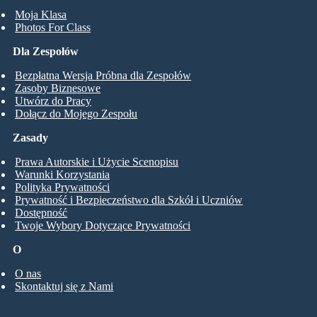
Moja Klasa
Photos For Class
Dla Zespołów
Bezpłatna Wersja Próbna dla Zespołów
Zasoby Biznesowe
Utwórz do Pracy
Dołącz do Mojego Zespołu
Zasady
Prawa Autorskie i Użycie Scenopisu
Warunki Korzystania
Polityka Prywatności
Prywatność i Bezpieczeństwo dla Szkół i Uczniów
Dostępność
Twoje Wybory Dotyczące Prywatności
O
O nas
Skontaktuj się z Nami