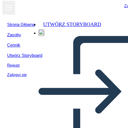
Za
UTWÓRZ STORYBOARD
Strona Główna
Zasoby
Wyświetl jako
Cennik
pokaz slajdów
Utwórz Storyboard
Rejestr
Zaloguj się
Untitled Storyboard