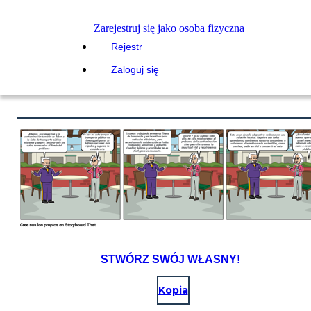
Zarejestruj się jako osoba fizyczna
Rejestr
Zaloguj się
STWÓRZ SWÓJ WŁASNY!
Kopia