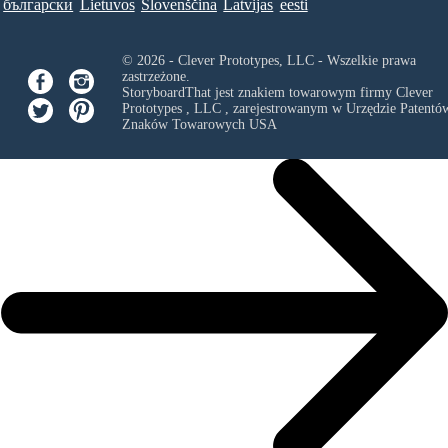
български
Lietuvos
Slovenščina
Latvijas
eesti
© 2026 - Clever Prototypes, LLC - Wszelkie prawa
zastrzeżone.
StoryboardThat jest znakiem towarowym firmy
Clever
Prototypes , LLC
, zarejestrowanym w Urzędzie Patentów
Znaków Towarowych USA