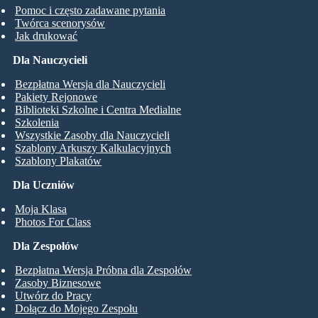
Pomoc i często zadawane pytania
Twórca scenorysów
Jak drukować
Dla Nauczycieli
Bezpłatna Wersja dla Nauczycieli
Pakiety Rejonowe
Biblioteki Szkolne i Centra Medialne
Szkolenia
Wszystkie Zasoby dla Nauczycieli
Szablony Arkuszy Kalkulacyjnych
Szablony Plakatów
Dla Uczniów
Moja Klasa
Photos For Class
Dla Zespołów
Bezpłatna Wersja Próbna dla Zespołów
Zasoby Biznesowe
Utwórz do Pracy
Dołącz do Mojego Zespołu