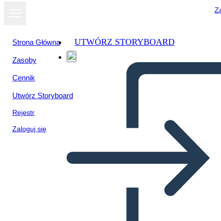
Za
UTWÓRZ STORYBOARD
Strona Główna
Zasoby
Wyświetl jako
Cennik
pokaz slajdów
Utwórz Storyboard
Rejestr
Zaloguj się
Untitled Storyboard