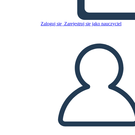
Skopiuj tę scenorys
STWÓRZ SCENORYS
Zaloguj się
Zarejestruj się jako nauczyciel
ODTWARZANIE POKAZU SLAJDÓW
PRZECZYTAJ MI