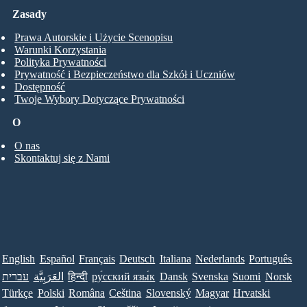
Zasady
Prawa Autorskie i Użycie Scenopisu
Warunki Korzystania
Polityka Prywatności
Prywatność i Bezpieczeństwo dla Szkół i Uczniów
Dostępność
Twoje Wybory Dotyczące Prywatności
O
O nas
Skontaktuj się z Nami
English
Español
Français
Deutsch
Italiana
Nederlands
Português
עברית
العَرَبِيَّة
हिन्दी
ру́сский язы́к
Dansk
Svenska
Suomi
Norsk
Türkçe
Polski
Româna
Ceština
Slovenský
Magyar
Hrvatski