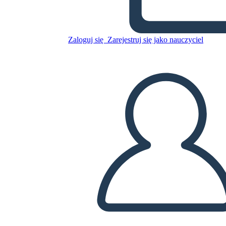
Zaloguj się
Zarejestruj się jako nauczyciel
Skopiuj tę scenorys
STWÓRZ SCENORYS
ODTWARZANIE POKAZU SLAJDÓW
PRZECZYTAJ MI