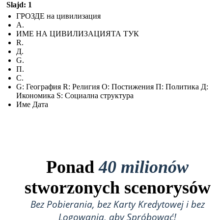
Slajd: 1
ГРОЗДЕ на цивилизация
А.
ИМЕ НА ЦИВИЛИЗАЦИЯТА ТУК
R.
Д.
G.
П.
С.
G: География R: Религия О: Постижения П: Политика Д:
Икономика S: Социална структура
Име Дата
Ponad
40 milionów
stworzonych scenorysów
Bez Pobierania, bez Karty Kredytowej i bez
Logowania, aby Spróbować!