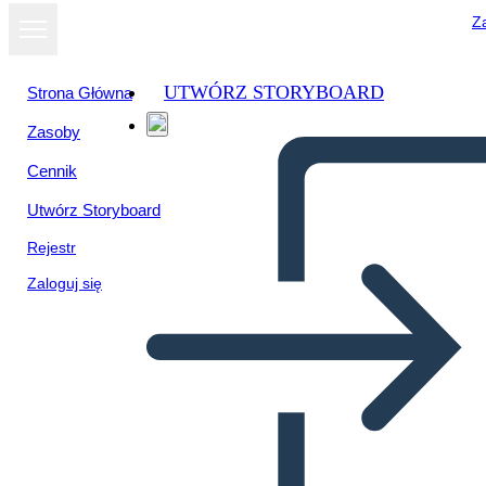
Za
UTWÓRZ STORYBOARD
Strona Główna
Zasoby
Cennik
Utwórz Storyboard
Rejestr
Zaloguj się
Шаблон, ГРОЗДЕ Графичен
органайзер във формата на
грозде