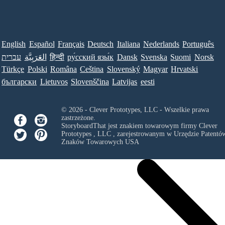
English
Español
Français
Deutsch
Italiana
Nederlands
Português
עברית
العَرَبِيَّة
हिन्दी
ру́сский язы́к
Dansk
Svenska
Suomi
Norsk
Türkçe
Polski
Româna
Ceština
Slovenský
Magyar
Hrvatski
български
Lietuvos
Slovenščina
Latvijas
eesti
© 2026 - Clever Prototypes, LLC - Wszelkie prawa
zastrzeżone.
StoryboardThat jest znakiem towarowym firmy
Clever
Prototypes , LLC
, zarejestrowanym w Urzędzie Patentów
Znaków Towarowych USA