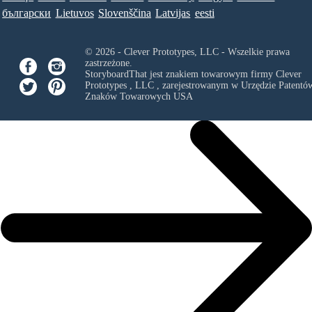
български
Lietuvos
Slovenščina
Latvijas
eesti
© 2026 - Clever Prototypes, LLC - Wszelkie prawa
zastrzeżone.
StoryboardThat jest znakiem towarowym firmy
Clever
Prototypes , LLC
, zarejestrowanym w Urzędzie Patentów
Znaków Towarowych USA