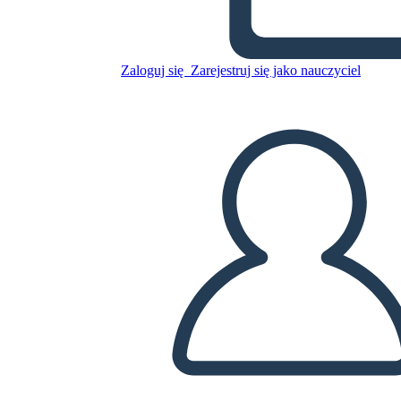
Skopiuj tę scenorys
STWÓRZ SCENORYS
Zaloguj się
Zarejestruj się jako nauczyciel
ODTWARZANIE POKAZU SLAJDÓW
PRZECZYTAJ MI