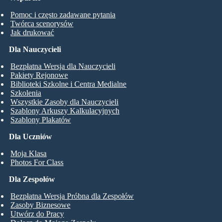
Pomoc i często zadawane pytania
Twórca scenorysów
Jak drukować
Dla Nauczycieli
Bezpłatna Wersja dla Nauczycieli
Pakiety Rejonowe
Biblioteki Szkolne i Centra Medialne
Szkolenia
Wszystkie Zasoby dla Nauczycieli
Szablony Arkuszy Kalkulacyjnych
Szablony Plakatów
Dla Uczniów
Moja Klasa
Photos For Class
Dla Zespołów
Bezpłatna Wersja Próbna dla Zespołów
Zasoby Biznesowe
Utwórz do Pracy