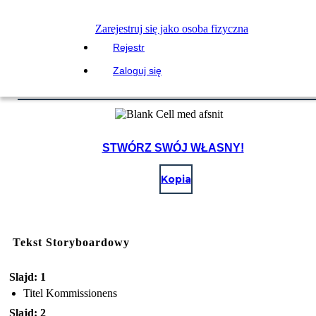
Zarejestruj się jako osoba fizyczna
Rejestr
Zaloguj się
STWÓRZ SWÓJ WŁASNY!
Kopia
Tekst Storyboardowy
Slajd: 1
Titel Kommissionens
Slajd: 2