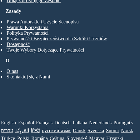
Dołącz do Mojego Zespołu
Zasady
Prawa Autorskie i Użycie Scenopisu
Warunki Korzystania
Polityka Prywatności
Prywatność i Bezpieczeństwo dla Szkół i Uczniów
Dostępność
Twoje Wybory Dotyczące Prywatności
O
O nas
Skontaktuj się z Nami
English
Español
Français
Deutsch
Italiana
Nederlands
Português
עברית
العَرَبِيَّة
हिन्दी
ру́сский язы́к
Dansk
Svenska
Suomi
Norsk
Türkçe
Polski
Româna
Ceština
Slovenský
Magyar
Hrvatski