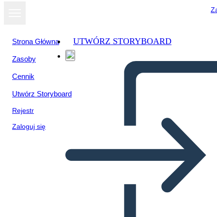
Za
UTWÓRZ STORYBOARD
Strona Główna
Zasoby
Cennik
Utwórz Storyboard
Rejestr
Zaloguj się
Blank Cell med afsnit