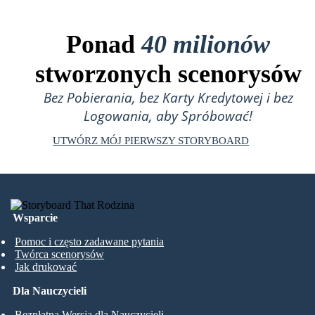
Ponad
40 milionów
stworzonych scenorysów
Bez Pobierania, bez Karty Kredytowej i bez
Logowania, aby Spróbować!
UTWÓRZ MÓJ PIERWSZY STORYBOARD
Wsparcie
Pomoc i często zadawane pytania
Twórca scenorysów
Jak drukować
Dla Nauczycieli
Bezpłatna Wersja dla Nauczycieli