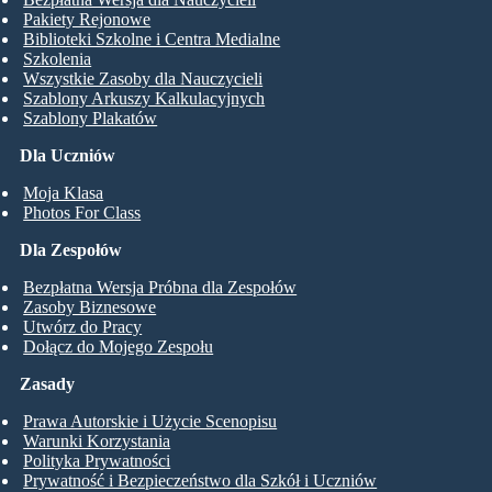
Pakiety Rejonowe
Biblioteki Szkolne i Centra Medialne
Szkolenia
Wszystkie Zasoby dla Nauczycieli
Szablony Arkuszy Kalkulacyjnych
Szablony Plakatów
Dla Uczniów
Moja Klasa
Photos For Class
Dla Zespołów
Bezpłatna Wersja Próbna dla Zespołów
Zasoby Biznesowe
Utwórz do Pracy
Dołącz do Mojego Zespołu
Zasady
Prawa Autorskie i Użycie Scenopisu
Warunki Korzystania
Polityka Prywatności
Prywatność i Bezpieczeństwo dla Szkół i Uczniów