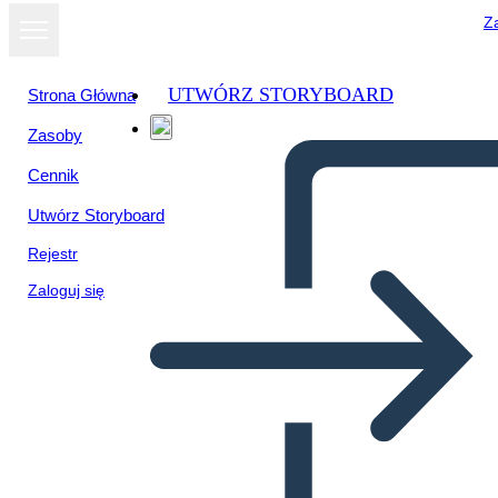
Za
UTWÓRZ STORYBOARD
Strona Główna
Zasoby
Cennik
Utwórz Storyboard
Rejestr
Zaloguj się
Brev Postkort 8