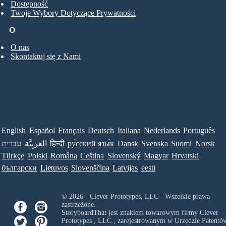
Dostępność
Twoje Wybory Dotyczące Prywatności
O
O nas
Skontaktuj się z Nami
English
Español
Français
Deutsch
Italiana
Nederlands
Português
עברית
العَرَبِيَّة
हिन्दी
ру́сский язы́к
Dansk
Svenska
Suomi
Norsk
Türkçe
Polski
Româna
Ceština
Slovenský
Magyar
Hrvatski
български
Lietuvos
Slovenščina
Latvijas
eesti
© 2026 - Clever Prototypes, LLC - Wszelkie prawa
zastrzeżone.
StoryboardThat jest znakiem towarowym firmy
Clever
Prototypes , LLC
, zarejestrowanym w Urzędzie Patentów