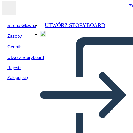
Za
UTWÓRZ STORYBOARD
Strona Główna
Zasoby
Cennik
Utwórz Storyboard
Rejestr
Zaloguj się
Filmplakat 4