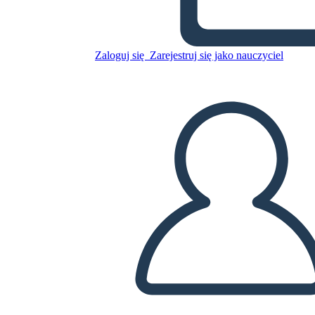
Skopiuj tę scenorys
STWÓRZ SCENORYS
Zaloguj się
Zarejestruj się jako nauczyciel
ODTWARZANIE POKAZU SLAJDÓW
PRZECZYTAJ MI