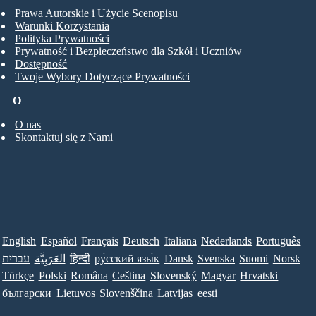
Prawa Autorskie i Użycie Scenopisu
Warunki Korzystania
Polityka Prywatności
Prywatność i Bezpieczeństwo dla Szkół i Uczniów
Dostępność
Twoje Wybory Dotyczące Prywatności
O
O nas
Skontaktuj się z Nami
English
Español
Français
Deutsch
Italiana
Nederlands
Português
עברית
العَرَبِيَّة
हिन्दी
ру́сский язы́к
Dansk
Svenska
Suomi
Norsk
Türkçe
Polski
Româna
Ceština
Slovenský
Magyar
Hrvatski
български
Lietuvos
Slovenščina
Latvijas
eesti