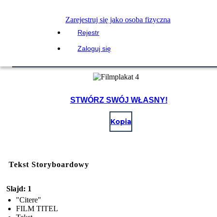
Zarejestruj się jako osoba fizyczna
Rejestr
Zaloguj się
STWÓRZ SWÓJ WŁASNY!
Kopia
Tekst Storyboardowy
Slajd: 1
"Citere"
FILM TITEL