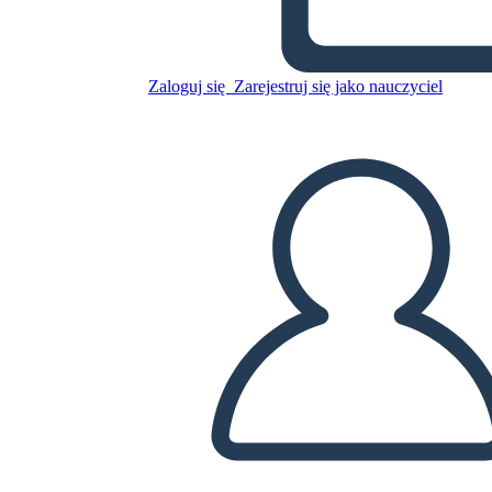
Skopiuj tę scenorys
Zaloguj się
Zarejestruj się jako nauczyciel
STWÓRZ SCENORYS
ODTWARZANIE POKAZU SLAJDÓW
PRZECZYTAJ MI