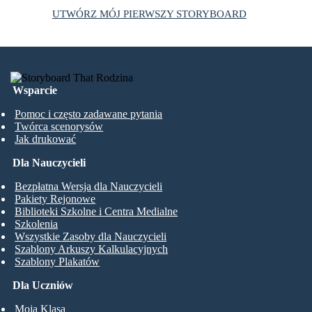
UTWÓRZ MÓJ PIERWSZY STORYBOARD
Wsparcie
Pomoc i często zadawane pytania
Twórca scenorysów
Jak drukować
Dla Nauczycieli
Bezpłatna Wersja dla Nauczycieli
Pakiety Rejonowe
Biblioteki Szkolne i Centra Medialne
Szkolenia
Wszystkie Zasoby dla Nauczycieli
Szablony Arkuszy Kalkulacyjnych
Szablony Plakatów
Dla Uczniów
Moja Klasa