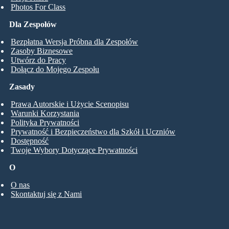
Photos For Class
Dla Zespołów
Bezpłatna Wersja Próbna dla Zespołów
Zasoby Biznesowe
Utwórz do Pracy
Dołącz do Mojego Zespołu
Zasady
Prawa Autorskie i Użycie Scenopisu
Warunki Korzystania
Polityka Prywatności
Prywatność i Bezpieczeństwo dla Szkół i Uczniów
Dostępność
Twoje Wybory Dotyczące Prywatności
O
O nas
Skontaktuj się z Nami