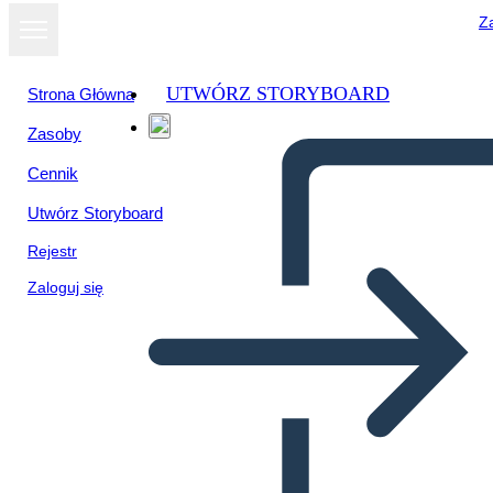
Za
UTWÓRZ STORYBOARD
Strona Główna
Zasoby
Cennik
Utwórz Storyboard
Rejestr
Zaloguj się
¿Quieres ser Presidente?