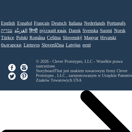
English
Español
Français
Deutsch
Italiana
Nederlands
Português
עברית
العَرَبِيَّة
हिन्दी
ру́сский язы́к
Dansk
Svenska
Suomi
Norsk
Türkçe
Polski
Româna
Ceština
Slovenský
Magyar
Hrvatski
български
Lietuvos
Slovenščina
Latvijas
eesti
© 2026 - Clever Prototypes, LLC - Wszelkie prawa
zastrzeżone.
StoryboardThat jest znakiem towarowym firmy
Clever
Prototypes , LLC
, zarejestrowanym w Urzędzie Patentów
Znaków Towarowych USA