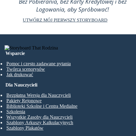
Bez Pobierania, bez Karty Kredytowej i bez
Logowania, aby Spróbować!
UTWÓRZ MÓJ PIERWSZY STORYBOARD
Wsparcie
Pomoc i często zadawane pytania
Twórca scenorysów
Jak drukować
Dla Nauczycieli
Bezpłatna Wersja dla Nauczycieli
Pakiety Rejonowe
Biblioteki Szkolne i Centra Medialne
Szkolenia
Wszystkie Zasoby dla Nauczycieli
Szablony Arkuszy Kalkulacyjnych
Szablony Plakatów