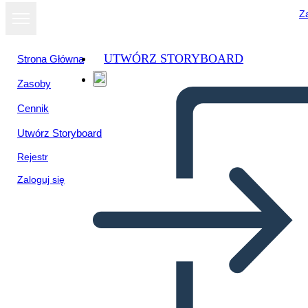
Za
UTWÓRZ STORYBOARD
Strona Główna
Zasoby
Cennik
Utwórz Storyboard
Rejestr
Zaloguj się