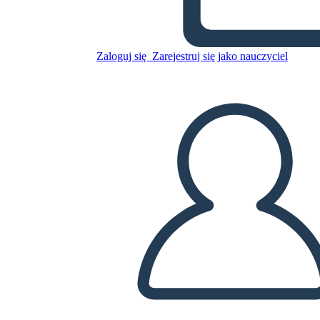
13 Lunas en la Espalda de las
Tortugas por Joseph Bruchac
Zaloguj się
Zarejestruj się jako nauczyciel
Skopiuj tę scenorys
STWÓRZ SCENORYS
ODTWARZANIE POKAZU SLAJDÓW
PRZECZYTAJ MI