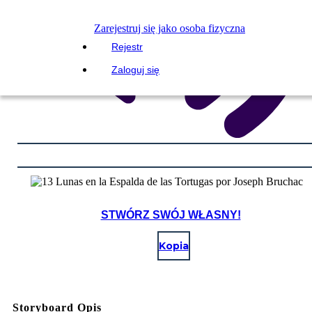
Zarejestruj się jako osoba fizyczna
Rejestr
Zaloguj się
STWÓRZ SWÓJ WŁASNY!
Kopia
Storyboard Opis