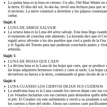
La quinta luna es la luna en ciernes. Un año, Old Man Winter no d
la tierra. El dios del sol, Ju-ske-ha, envió una lechuza para que se 
el invierno. La nieve comenzó a derretirse y los pájaros comenzar
cantar.
Slajd: 4
LUNA DE ARROZ SALVAJE
La octava luna es la Luna del arroz salvaje. Esta luna llega cuando
el momento de cosechar este alimento. La leyenda dice que el Cr
regaló arroz silvestre a los dos pueblos que creó a partir de la Os
y el Águila del Trueno para que pudieran cosecharlo juntos y vivi
armonía.
Slajd: 5
LUNA DE HOJAS QUE CAEN
La décima luna es la Luna de las hojas que caen, que se produce
las hojas adquieren hermosos colores y caen al suelo. Las hojas c
devuelven su fuerza a la tierra, continuando el gran círculo de la v
Slajd: 6
LUNA CUANDO LOS CIERVOS DEJAN SUS CUERNOS
La undécima luna es la Luna cuando los ciervos dejan caer sus cu
Los Venados lucharían con sus cuernos para demostrar quién debe
el jefe. El Creador vio este sufrimiento y envió a su ayudante a sol
los cuernos a fines del otoño. Ahora sus cuernos caen pacíficamen