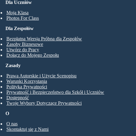
Dla Uczniów
Moja Klasa
Photos For Class
Dla Zespołów
Bezpłatna Wersja Próbna dla Zespołów
Zasoby Biznesowe
Utwórz do Pracy
Dołącz do Mojego Zespołu
Zasady
Prawa Autorskie i Użycie Scenopisu
Warunki Korzystania
Polityka Prywatności
Prywatność i Bezpieczeństwo dla Szkół i Uczniów
Dostępność
Twoje Wybory Dotyczące Prywatności
O
O nas
Skontaktuj się z Nami