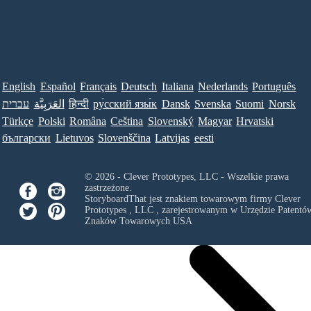
English
Español
Français
Deutsch
Italiana
Nederlands
Português
עברית
العَرَبِيَّة
हिन्दी
ру́сский язы́к
Dansk
Svenska
Suomi
Norsk
Türkçe
Polski
Româna
Ceština
Slovenský
Magyar
Hrvatski
български
Lietuvos
Slovenščina
Latvijas
eesti
© 2026 - Clever Prototypes, LLC - Wszelkie prawa
zastrzeżone.
StoryboardThat jest znakiem towarowym firmy
Clever
Prototypes , LLC
, zarejestrowanym w Urzędzie Patentów
Znaków Towarowych USA