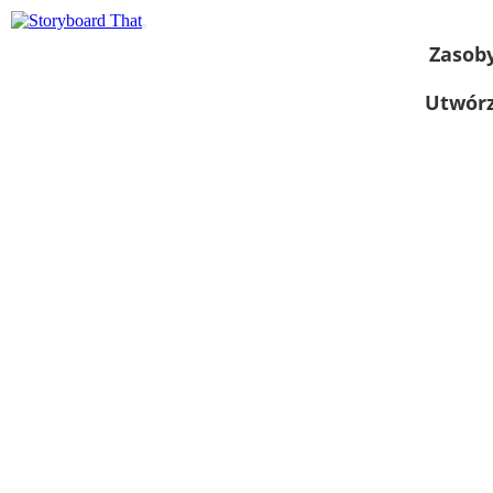
Zasob
Utwórz