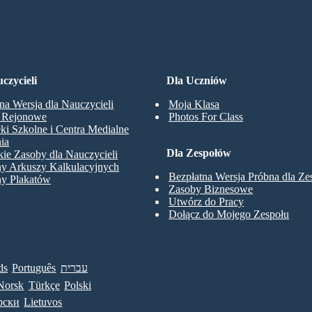
BOARD
czycieli
Dla Uczniów
na Wersja dla Nauczycieli
Moja Klasa
y Rejonowe
Photos For Class
eki Szkolne i Centra Medialne
ia
Dla Zespołów
ie Zasoby dla Nauczycieli
ny Arkuszy Kalkulacyjnych
Bezpłatna Wersja Próbna dla Z
ny Plakatów
Zasoby Biznesowe
Utwórz do Pracy
Dołącz do Mojego Zespołu
ds
Português
עברית
Norsk
Türkçe
Polski
рски
Lietuvos