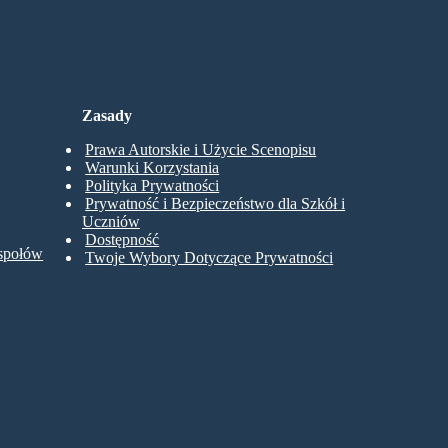
Zasady
Prawa Autorskie i Użycie Scenopisu
Warunki Korzystania
Polityka Prywatności
Prywatność i Bezpieczeństwo dla Szkół i
Uczniów
Dostępność
espołów
Twoje Wybory Dotyczące Prywatności