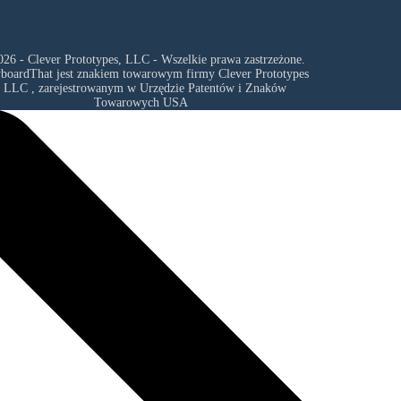
26 - Clever Prototypes, LLC - Wszelkie prawa zastrzeżone.
yboardThat jest znakiem towarowym firmy
Clever Prototypes
, LLC
, zarejestrowanym w Urzędzie Patentów i Znaków
Towarowych USA