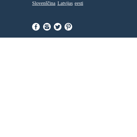
Slovenščina
Latvijas
eesti