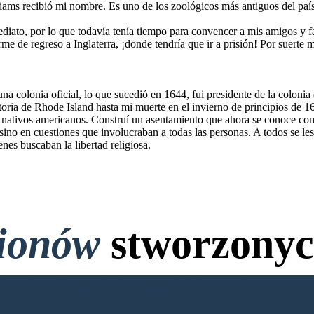
iams recibió mi nombre. Es uno de los zoológicos más antiguos del país
iato, por lo que todavía tenía tiempo para convencer a mis amigos y fa
me de regreso a Inglaterra, ¡donde tendría que ir a prisión! Por suerte 
a colonia oficial, lo que sucedió en 1644, fui presidente de la colonia 
toria de Rhode Island hasta mi muerte en el invierno de principios de 1
os nativos americanos. Construí un asentamiento que ahora se conoce co
sino en cuestiones que involucraban a todas las personas. A todos se les 
nes buscaban la libertad religiosa.
lionów
stworzonyc
Karty Kredytowej i bez Logo