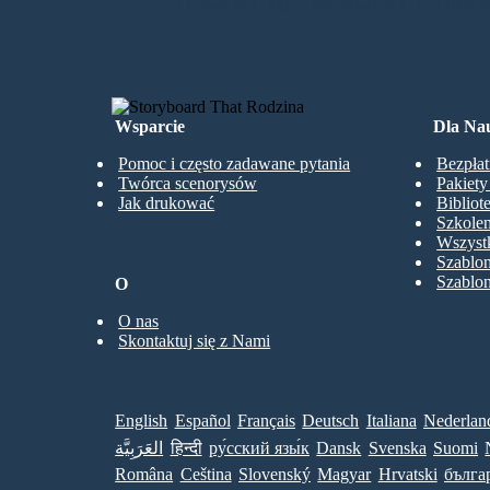
UTWÓRZ MÓJ PIERWSZY STORY
Wsparcie
Dla Nau
Pomoc i często zadawane pytania
Bezpłat
Twórca scenorysów
Pakiet
Jak drukować
Bibliot
Szkolen
Wszystk
Szablo
Szablo
O
O nas
Skontaktuj się z Nami
English
Español
Français
Deutsch
Italiana
Nederlan
العَرَبِيَّة
हिन्दी
ру́сский язы́к
Dansk
Svenska
Suomi
Româna
Ceština
Slovenský
Magyar
Hrvatski
бълга