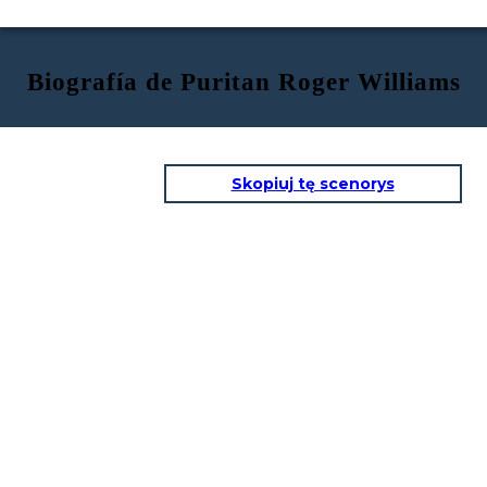
Biografía de Puritan Roger Williams
Skopiuj tę scenorys