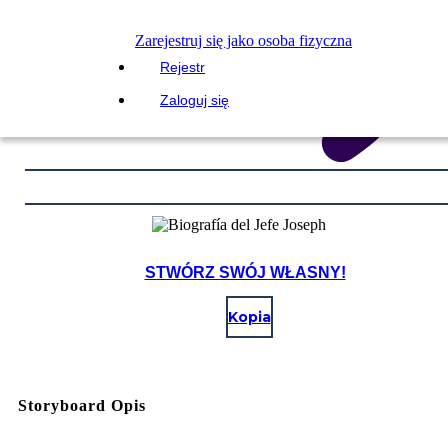
Zarejestruj się jako osoba fizyczna
Rejestr
Zaloguj się
STWÓRZ SWÓJ WŁASNY!
Kopia
Storyboard Opis