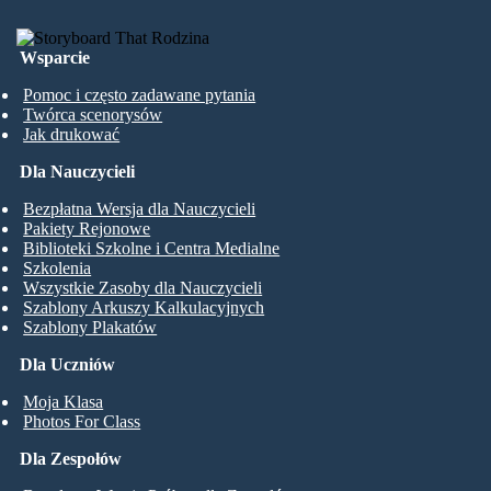
Wsparcie
Pomoc i często zadawane pytania
Twórca scenorysów
Jak drukować
Dla Nauczycieli
Bezpłatna Wersja dla Nauczycieli
Pakiety Rejonowe
Biblioteki Szkolne i Centra Medialne
Szkolenia
Wszystkie Zasoby dla Nauczycieli
Szablony Arkuszy Kalkulacyjnych
Szablony Plakatów
Dla Uczniów
Moja Klasa
Photos For Class
Dla Zespołów