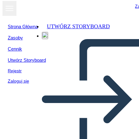
Za
UTWÓRZ STORYBOARD
Strona Główna
Zasoby
Cennik
Utwórz Storyboard
Rejestr
Zaloguj się
Biografía del Jefe Joseph