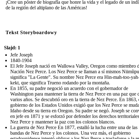
¡Cree un póster de biografía que honre la vida y el legado de un ind
de la región del altiplano de las Américas!
Tekst Storyboardowy
Slajd: 1
Jefe Joseph
1840-1904
El Jefe Joseph nació en Wallowa Valley, Oregon como miembro d
Nación Nez Perce. Los Nez Perce se llaman a sí mismos Niimíipu
significa "La Gente". Su nombre Nez Perce era Hin-mah-too-yah-
kekt, que significa Trueno rodando por la montaña.
En 1855, su padre negoció un acuerdo con el gobernador de
Washington para mantener la tierra de Nez Perce en una paz que 
varios años. Se descubrió oro en la tierra de Nez Perce. En 1863, 
gobierno de los Estados Unidos exigió que los Nez Perce se mud
Idaho desde su tierra en Oregon. Su padre se negó. Joseph se conv
en jefe en 1871 y se esforzó por defender los derechos territoriales
Nez Perce y mantener la paz con los colonos blancos.
La guerra de Nez Perce En 1877, estalló la lucha entre una de las
bandas de Nez Perce y los colonos. Una vez más, el gobierno
estadounidense intentó obligar a los Nez Perce a trasladarse a la r