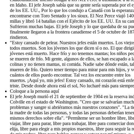
en Idaho. El jefe Joseph sabía que su gente sería superada por el e
de los EE. UU., Por lo que los condujo a Canadá con la esperanz
encontrarse con Toro Sentado y los sioux. El Nez Perce viajó 14
millas y libró 14 batallas con el Ejército de los EE. UU. En su ca
Sufrieron muchas bajas. El jefe Joseph y lo que quedaba de su pu
finalmente llegaron a la frontera canadiense el 5 de octubre de 18
rindieron.
"Estoy cansado de pelear. Nuestros jefes están muertos. Los viejo
todos muertos. Son los jóvenes los que dicen sí o no. El que dirigi
jóvenes está muerto. Hace frío y no tenemos mantas; los niños p
se mueren de frío. Mi gente, algunos de ellos, se han escapado a l
colinas y no tienen mantas, ni comida. Nadie sabe dónde están, ta
mueren de frío. Quiero tener tiempo para mirar para mis hijos, y v
cuántos de ellos puedo encontrar. Tal vez los encuentre entre los
muertos. ¡Aquí yo, mis jefes! Estoy cansado, mi corazón está enf
triste. Desde donde ahora está el sol, No lucharé más para siempre
Coloque a la persona aquí
El jefe Joseph murió el 21 de septiembre de 1904 en la reserva in
Colville en el estado de Washington. "Creo que se salvarían muc
problemas y sangre si abriéramos más nuestros corazones". "La tie
la madre de todas las personas, y todas las personas deberían tener
mismos derechos sobre ella". “Permíteme ser un hombre libre, lib
viajar, libre para parar, libre para trabajar, libre para comerciar do
elija, libre para elegir a mis propios maestros, libre para seguir la r