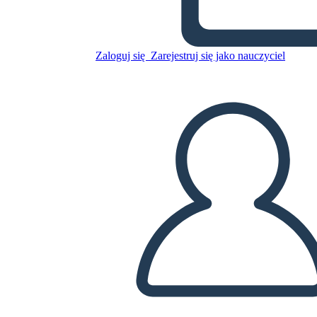
Zaloguj się
Zarejestruj się jako nauczyciel
Skopiuj tę scenorys
STWÓRZ SCENORYS
ODTWARZANIE POKAZU SLAJDÓW
PRZECZYTAJ MI