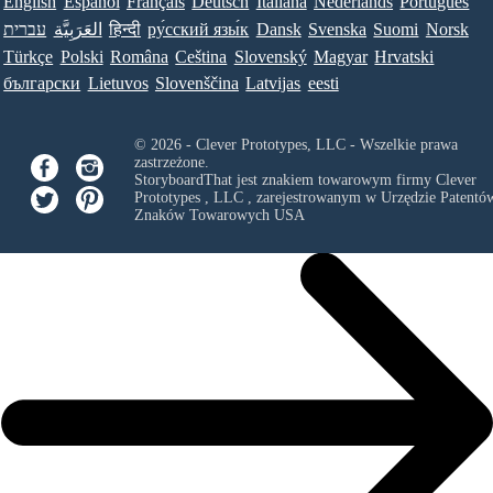
English
Español
Français
Deutsch
Italiana
Nederlands
Português
עברית
العَرَبِيَّة
हिन्दी
ру́сский язы́к
Dansk
Svenska
Suomi
Norsk
Türkçe
Polski
Româna
Ceština
Slovenský
Magyar
Hrvatski
български
Lietuvos
Slovenščina
Latvijas
eesti
© 2026 - Clever Prototypes, LLC - Wszelkie prawa
zastrzeżone.
StoryboardThat jest znakiem towarowym firmy
Clever
Prototypes , LLC
, zarejestrowanym w Urzędzie Patentów
Znaków Towarowych USA