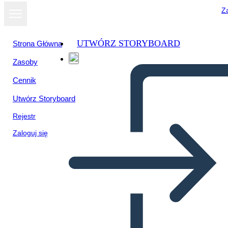
Za
UTWÓRZ STORYBOARD
Strona Główna
Zasoby
Cennik
Utwórz Storyboard
Rejestr
Zaloguj się