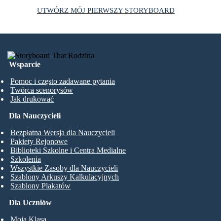
UTWÓRZ MÓJ PIERWSZY STORYBOARD
Wsparcie
Pomoc i często zadawane pytania
Twórca scenorysów
Jak drukować
Dla Nauczycieli
Bezpłatna Wersja dla Nauczycieli
Pakiety Rejonowe
Biblioteki Szkolne i Centra Medialne
Szkolenia
Wszystkie Zasoby dla Nauczycieli
Szablony Arkuszy Kalkulacyjnych
Szablony Plakatów
Dla Uczniów
Moja Klasa