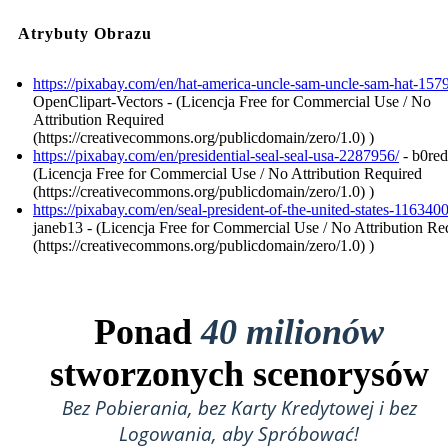
Atrybuty Obrazu
https://pixabay.com/en/hat-america-uncle-sam-uncle-sam-hat-157
OpenClipart-Vectors - (Licencja Free for Commercial Use / No
Attribution Required
(https://creativecommons.org/publicdomain/zero/1.0) )
https://pixabay.com/en/presidential-seal-seal-usa-2287956/
- b0red
(Licencja Free for Commercial Use / No Attribution Required
(https://creativecommons.org/publicdomain/zero/1.0) )
https://pixabay.com/en/seal-president-of-the-united-states-1163400
janeb13 - (Licencja Free for Commercial Use / No Attribution Re
(https://creativecommons.org/publicdomain/zero/1.0) )
Ponad
40 milionów
stworzonych scenorysów
Bez Pobierania, bez Karty Kredytowej i bez
Logowania, aby Spróbować!