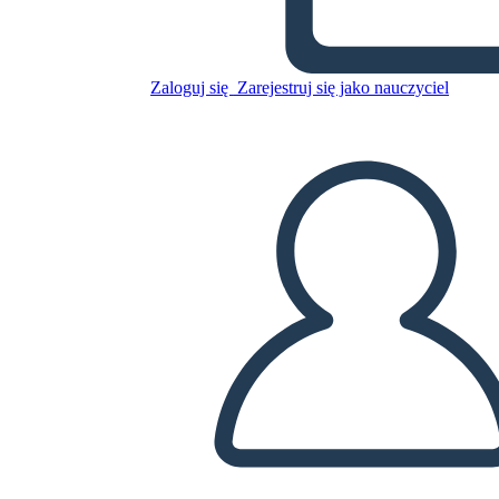
El Camino Para Convertirse
en Presidente
Zaloguj się
Zarejestruj się jako nauczyciel
Skopiuj tę scenorys
STWÓRZ SCENORYS
ODTWARZANIE POKAZU SLAJDÓW
PRZECZYTAJ MI