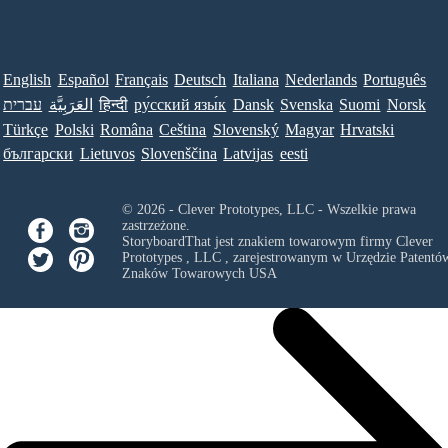
English
Español
Français
Deutsch
Italiana
Nederlands
Português
עברית
العَرَبِيَّة
हिन्दी
ру́сский язы́к
Dansk
Svenska
Suomi
Norsk
Türkçe
Polski
Româna
Ceština
Slovenský
Magyar
Hrvatski
български
Lietuvos
Slovenščina
Latvijas
eesti
© 2026 - Clever Prototypes, LLC - Wszelkie prawa
zastrzeżone.
StoryboardThat jest znakiem towarowym firmy
Clever
Prototypes , LLC
, zarejestrowanym w Urzędzie Patentów
Znaków Towarowych USA