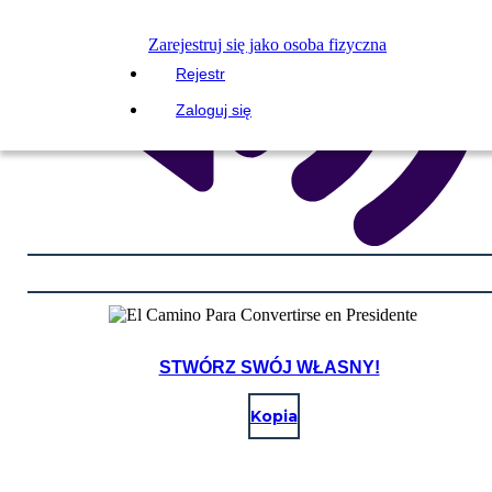
Zarejestruj się jako osoba fizyczna
Rejestr
Zaloguj się
STWÓRZ SWÓJ WŁASNY!
Kopia