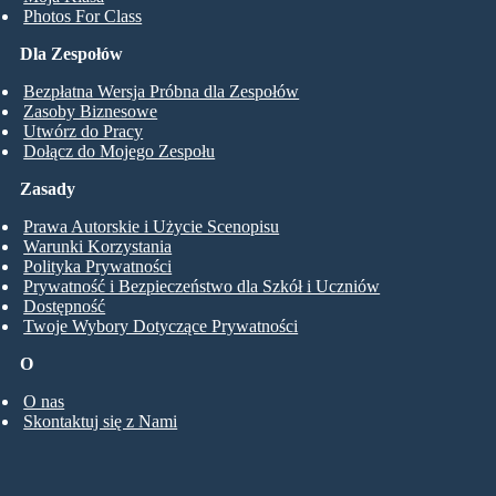
Photos For Class
Dla Zespołów
Bezpłatna Wersja Próbna dla Zespołów
Zasoby Biznesowe
Utwórz do Pracy
Dołącz do Mojego Zespołu
Zasady
Prawa Autorskie i Użycie Scenopisu
Warunki Korzystania
Polityka Prywatności
Prywatność i Bezpieczeństwo dla Szkół i Uczniów
Dostępność
Twoje Wybory Dotyczące Prywatności
O
O nas
Skontaktuj się z Nami