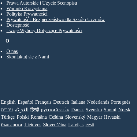
Prawa Autorskie i Użycie Scenopisu
Warunki Korzystania
Polityka Prywatności
Prywatność i Bezpieczeństwo dla Szkół i Uczniów
Dostępność
Twoje Wybory Dotyczące Prywatności
O
O nas
Skontaktuj się z Nami
English
Español
Français
Deutsch
Italiana
Nederlands
Português
עברית
العَرَبِيَّة
हिन्दी
ру́сский язы́к
Dansk
Svenska
Suomi
Norsk
Türkçe
Polski
Româna
Ceština
Slovenský
Magyar
Hrvatski
български
Lietuvos
Slovenščina
Latvijas
eesti