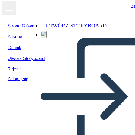
Za
UTWÓRZ STORYBOARD
Strona Główna
Zasoby
Cennik
Utwórz Storyboard
Rejestr
Zaloguj się
Información de la Persona 1