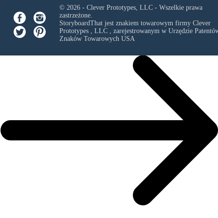
© 2026 - Clever Prototypes, LLC - Wszelkie prawa
zastrzeżone.
StoryboardThat jest znakiem towarowym firmy
Clever
Prototypes , LLC
, zarejestrowanym w Urzędzie Patentów
Znaków Towarowych USA