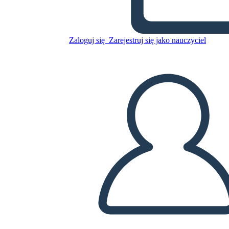
Skopiuj tę scenorys
STWÓRZ SCENORYS
Zaloguj się
Zarejestruj się jako nauczyciel
ODTWARZANIE POKAZU SLAJDÓW
PRZECZYTAJ MI