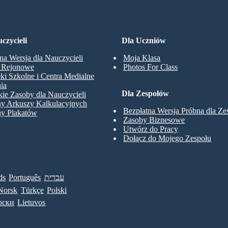
czycieli
Dla Uczniów
na Wersja dla Nauczycieli
Moja Klasa
y Rejonowe
Photos For Class
eki Szkolne i Centra Medialne
ia
Dla Zespołów
ie Zasoby dla Nauczycieli
ny Arkuszy Kalkulacyjnych
Bezpłatna Wersja Próbna dla Z
ny Plakatów
Zasoby Biznesowe
Utwórz do Pracy
Dołącz do Mojego Zespołu
ds
Português
עברית
Norsk
Türkçe
Polski
рски
Lietuvos