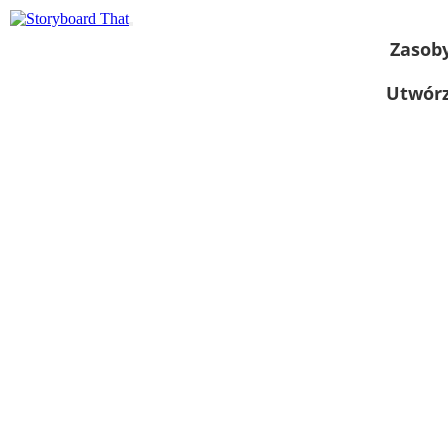
Zasob
Utwórz