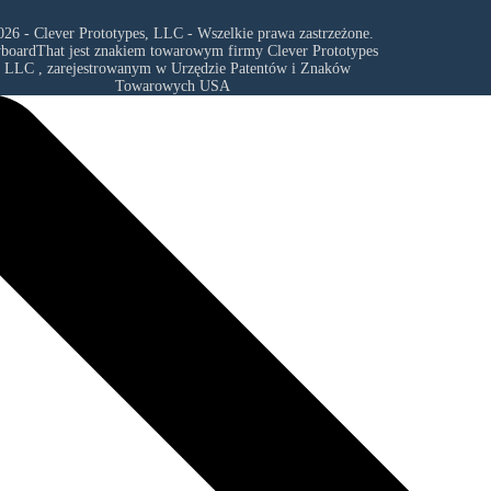
26 - Clever Prototypes, LLC - Wszelkie prawa zastrzeżone.
yboardThat jest znakiem towarowym firmy
Clever Prototypes
, LLC
, zarejestrowanym w Urzędzie Patentów i Znaków
Towarowych USA