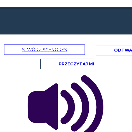
STWÓRZ SCENORYS
ODTWA
PRZECZYTAJ MI