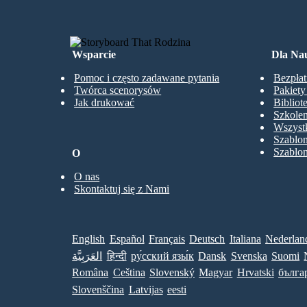
Wsparcie
Dla Nau
Pomoc i często zadawane pytania
Bezpłat
Twórca scenorysów
Pakiet
Jak drukować
Bibliot
Szkolen
Wszystk
Szablo
Szablo
O
O nas
Skontaktuj się z Nami
English
Español
Français
Deutsch
Italiana
Nederlan
العَرَبِيَّة
हिन्दी
ру́сский язы́к
Dansk
Svenska
Suomi
Româna
Ceština
Slovenský
Magyar
Hrvatski
бълга
Slovenščina
Latvijas
eesti