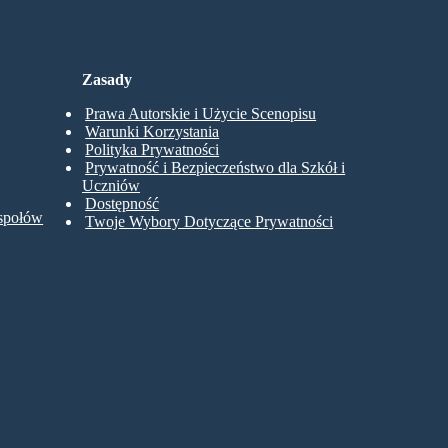
Zasady
Prawa Autorskie i Użycie Scenopisu
Warunki Korzystania
Polityka Prywatności
Prywatność i Bezpieczeństwo dla Szkół i
Uczniów
Dostępność
espołów
Twoje Wybory Dotyczące Prywatności